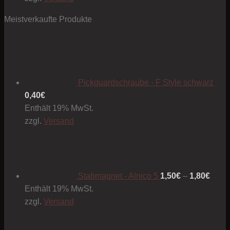
Meistverkaufte Produkte
Pickguardschraube - F Style schwarz
0,40
€
Enthält 19% MwSt.
zzgl.
Versand
Preis
1,50€
bis
1,80€
Stabmagnet - Alnico 5
1,50
€
–
1,80
€
Enthält 19% MwSt.
zzgl.
Versand