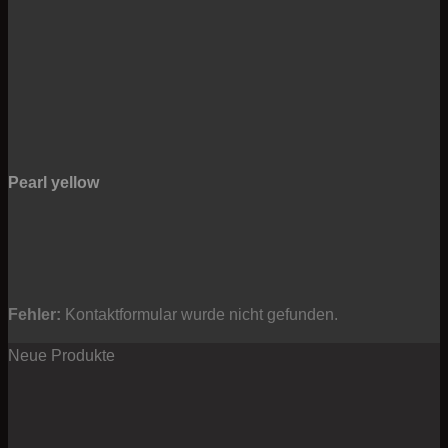
Pearl yellow
Fehler:
Kontaktformular wurde nicht gefunden.
Neue Produkte
Pre
10
bis