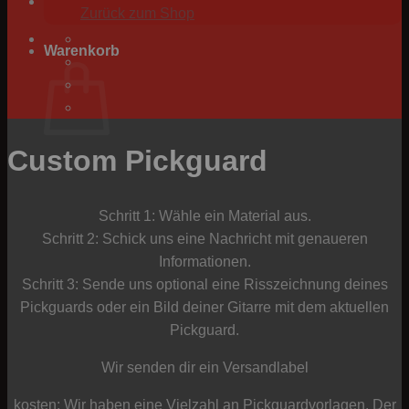
Zurück zum Shop
Warenkorb
Custom Pickguard
Es befinden sich keine Produkte im Warenkorb.
Zurück zum Shop
Schritt 1: Wähle ein Material aus.
Schritt 2: Schick uns eine Nachricht mit genaueren
P
Informationen.
Schritt 3: Sende uns optional eine Risszeichnung deines
Pickguards oder ein Bild deiner Gitarre mit dem aktuellen
Pickguard.
Wir senden dir ein Versandlabel
kosten: Wir haben eine Vielzahl an Pickguardvorlagen. Der