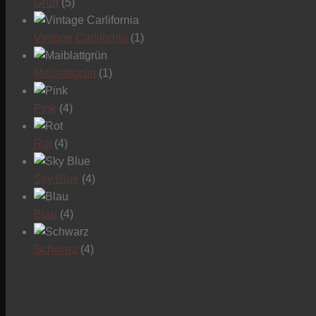
Grün
(5)
Vintage Carlifornia
(1)
Maiblattgrün
(1)
Pink
(4)
Rot
(4)
Sky Blue
(4)
Blau
(4)
Schwarz
(4)