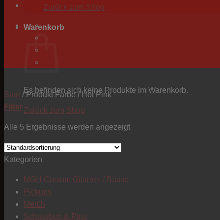
Zurück zum Shop
Warenkorb
Es befinden sich keine Produkte im Warenkorb.
Start
/
Produkt Farbe
/
Hot Pink
Filter
Zurück zum Shop
Alle 5 Ergebnisse werden angezeigt
Kategorien
MGH Custom Gitarren / Bässe
Pickups
Merch
Schrauben & Pins