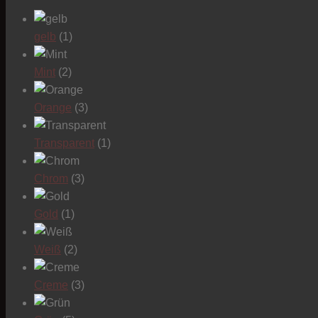
gelb
(1)
Mint
(2)
Orange
(3)
Transparent
(1)
Chrom
(3)
Gold
(1)
Weiß
(2)
Creme
(3)