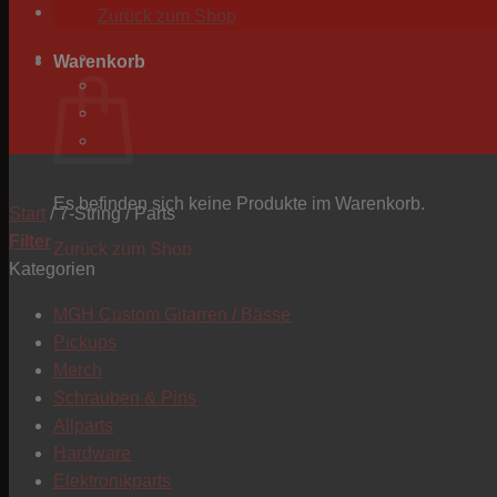
Zurück zum Shop
Warenkorb
Es befinden sich keine Produkte im Warenkorb.
Start
/
7-String / Parts
Filter
Zurück zum Shop
Kategorien
MGH Custom Gitarren / Bässe
Pickups
Merch
Schrauben & Pins
Allparts
Hardware
Elektronikparts