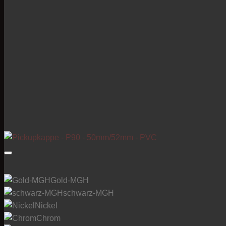
Gold-MGH
schwarz-MGH
Nickel
Chrom