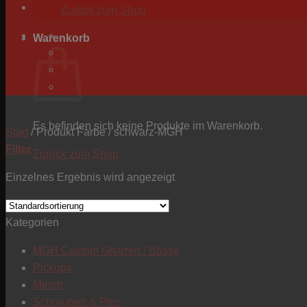
Zurück zum Shop
Warenkorb
Es befinden sich keine Produkte im Warenkorb.
Start
/
Produkt Farbe
/
schwarz-MGH
Filter
Zurück zum Shop
Einzelnes Ergebnis wird angezeigt
Kategorien
MGH Custom Gitarren / Bässe
Pickups
Merch
Schrauben & Pins