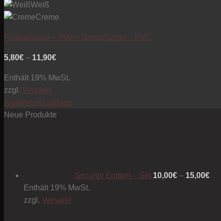
Weiß
Creme
Pickupkappe – P90 – 50mm/52mm – PVC
Preisspanne:
5,80
€
–
11,90
€
5,80€
Enthält 19% MwSt.
bis
zzgl.
Versand
11,90€
Ausführung wählen
Dieses
Neue Produkte
Produkt
Pre
weist
10
mehrere
bis
Varianten
15
Security Endpin – Set
10,00
€
–
15,00
€
auf.
Enthält 19% MwSt.
Die
zzgl.
Versand
Optionen
können