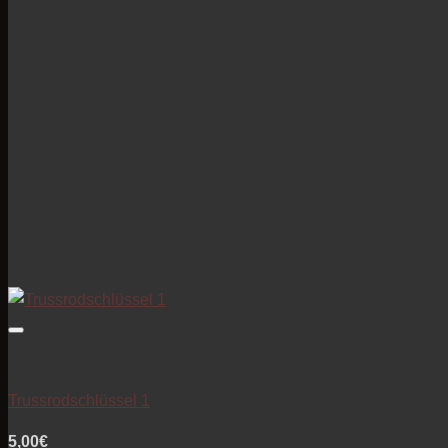
Trussrodschlüssel 1
5,00
€