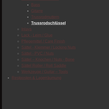
Bass
Gitarre
Trussrodmuttern
Trussrodschlüssel
Inlays
Lack - Leim / Glue
Pflegemittel / Care Finish
Sättel - Klemmer / Locking Nuts
Sättel - PVC / Nuts
Sättel – Knochen / Nuts - Bone
Sättel Roller / Roll Saddle
Werkzeuge / Guitar – Tools
Restposten & Lagerräumung