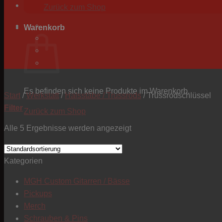
Zurück zum Shop
Warenkorb
Es befinden sich keine Produkte im Warenkorb.
Start
/
Werkstatt
/
Halsstäbe / Trussrods
/
Trussrodschlüssel
Filter
Zurück zum Shop
Alle 5 Ergebnisse werden angezeigt
Kategorien
MGH Custom Gitarren / Bässe
Pickups
Merch
Schrauben & Pins