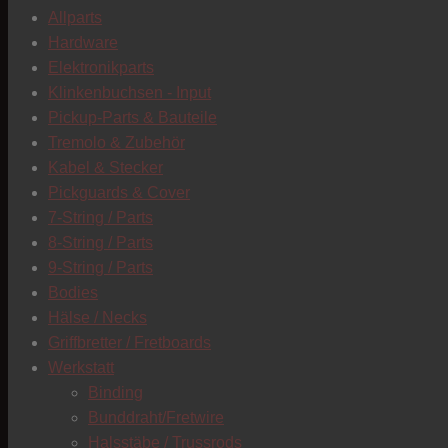
Allparts
Hardware
Elektronikparts
Klinkenbuchsen - Input
Pickup-Parts & Bauteile
Tremolo & Zubehör
Kabel & Stecker
Pickguards & Cover
7-String / Parts
8-String / Parts
9-String / Parts
Bodies
Hälse / Necks
Griffbretter / Fretboards
Werkstatt
Binding
Bunddraht/Fretwire
Halsstäbe / Trussrods