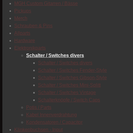
MGH Custom Gitarren / Bässe
Pickups
Merch
Schrauben & Pins
Allparts
Hardware
Elektronikparts
Schalter / Switches divers
Schalter / Switches divers
Schalter / Switches Fender-Style
Schalter / Switches Gibson-Style
Schalter / Switches Mini-Splitt
Schalter / Switches Vintage
Schalterknöpfe / Switch Caps
Potis / Parts
Kabel Innenverdrahtung
Kondensatoren / Capacitor
Klinkenbuchsen - Input