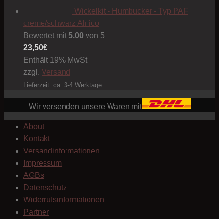
Wickelkit - Humbucker - Typ PAF
creme/schwarz Alnico
Bewertet mit
5.00
von 5
23,50
€
Enthält 19% MwSt.
zzgl.
Versand
Lieferzeit: ca. 3-4 Werktage
Wir versenden unsere Waren mit
About
Kontakt
Versandinformationen
Impressum
AGBs
Datenschutz
Widerrufsinformationen
Partner