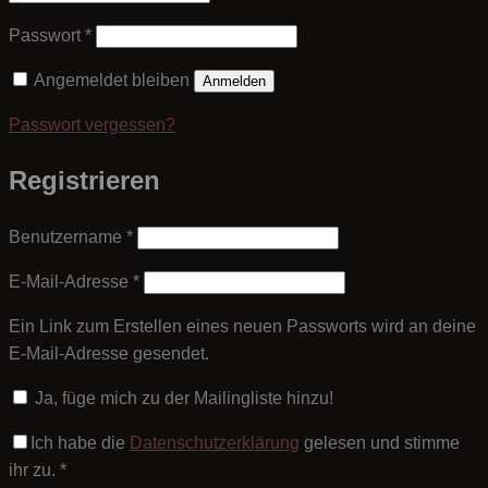
Erforderlich
Passwort
*
Angemeldet bleiben
Anmelden
Passwort vergessen?
Registrieren
Erforderlich
Benutzername
*
Erforderlich
E-Mail-Adresse
*
Ein Link zum Erstellen eines neuen Passworts wird an deine
E-Mail-Adresse gesendet.
Ja, füge mich zu der Mailingliste hinzu!
Ich habe die
Datenschutzerklärung
gelesen und stimme
ihr zu.
*