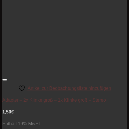
Artikel zur Beobachtungsliste hinzufügen
Adapter – 2x Klinke groß – 1x Klinke groß – Stereo
1,50
€
Enthält 19% MwSt.