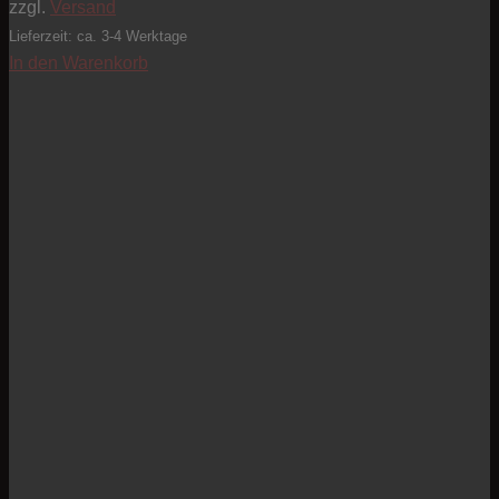
zzgl.
Versand
Lieferzeit: ca. 3-4 Werktage
In den Warenkorb