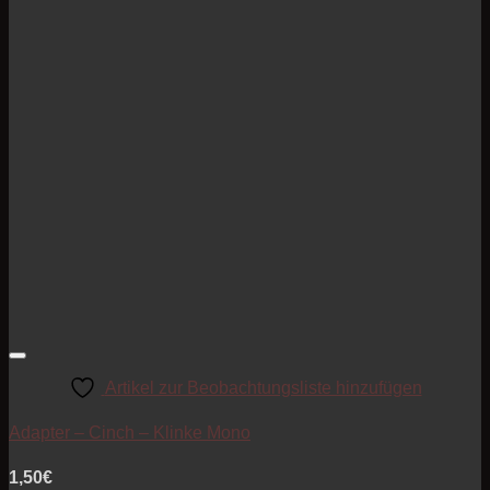
Artikel zur Beobachtungsliste hinzufügen
Adapter – Cinch – Klinke Mono
1,50
€