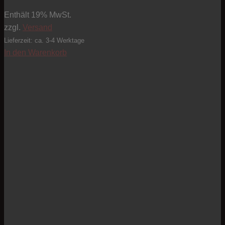
Enthält 19% MwSt.
zzgl.
Versand
Lieferzeit: ca. 3-4 Werktage
In den Warenkorb