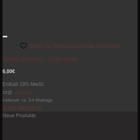
Artikel zur Beobachtungsliste hinzufügen
Adapter Kupplung – Klinke-Klinke
6,00
€
Enthält 19% MwSt.
zzgl.
Versand
Lieferzeit: ca. 3-4 Werktage
In den Warenkorb
Neue Produkte
Pre
10