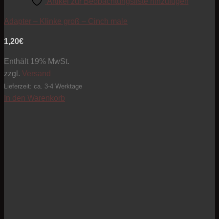
Artikel zur Beobachtungsliste hinzufügen
Adapter – Klinke groß – Cinch male
1,20
€
Enthält 19% MwSt.
zzgl.
Versand
Lieferzeit: ca. 3-4 Werktage
In den Warenkorb