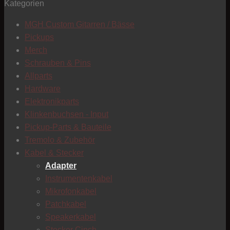
Kategorien
T
MGH Custom Gitarren / Bässe
Pickups
Merch
Schrauben & Pins
Allparts
Hardware
Elektronikparts
Klinkenbuchsen - Input
Pickup-Parts & Bauteile
Tremolo & Zubehör
Kabel & Stecker
Adapter
Instrumentenkabel
Mikrofonkabel
Patchkabel
Speakerkabel
C
Stecker Cinch