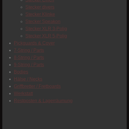
C
Stecker divers
Stecker Klinke
Stecker Speakon
Stecker XLR 3-Polig
Stecker XLR 5-Polig
Pickguards & Cover
7-String / Parts
8-String / Parts
9-String / Parts
Bodies
Hälse / Necks
Griffbretter / Fretboards
Werkstatt
Restposten & Lagerräumung