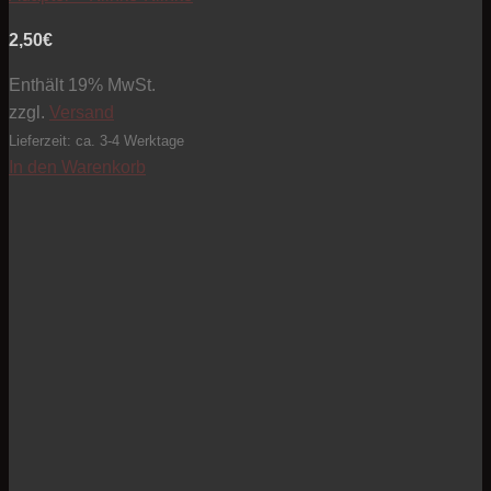
2,50
€
Enthält 19% MwSt.
zzgl.
Versand
Lieferzeit: ca. 3-4 Werktage
In den Warenkorb