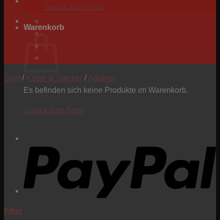
Zurück zum Shop
Warenkorb
Start
/
Kabel & Stecker
/
Adapter
Es befinden sich keine Produkte im Warenkorb.
Zurück zum Shop
P
Filter