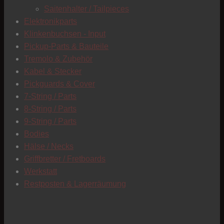
C
Saitenhalter / Tailpieces
Elektronikparts
Klinkenbuchsen - Input
Pickup-Parts & Bauteile
Tremolo & Zubehör
Kabel & Stecker
Pickguards & Cover
7-String / Parts
8-String / Parts
9-String / Parts
Bodies
Hälse / Necks
Griffbretter / Fretboards
Werkstatt
Restposten & Lagerräumung