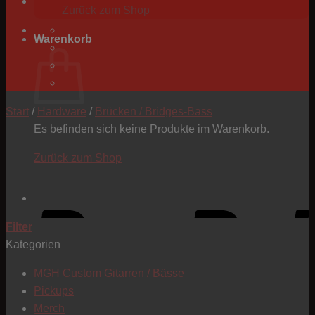
Zurück zum Shop
Warenkorb
Start
/
Hardware
/
Brücken / Bridges-Bass
Es befinden sich keine Produkte im Warenkorb.
Zurück zum Shop
P
Filter
Kategorien
MGH Custom Gitarren / Bässe
Pickups
Merch