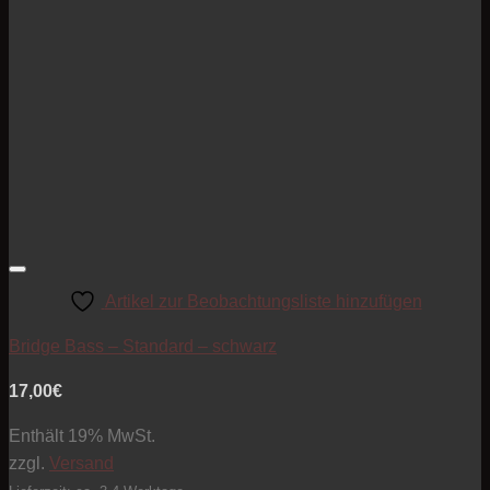
Artikel zur Beobachtungsliste hinzufügen
Bridge Bass – Standard – schwarz
17,00
€
Enthält 19% MwSt.
zzgl.
Versand