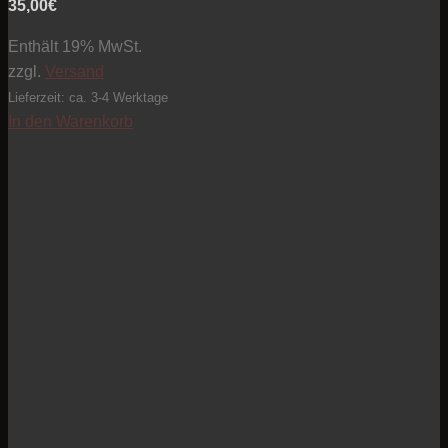
35,00
€
Enthält 19% MwSt.
zzgl.
Versand
Lieferzeit: ca. 3-4 Werktage
In den Warenkorb