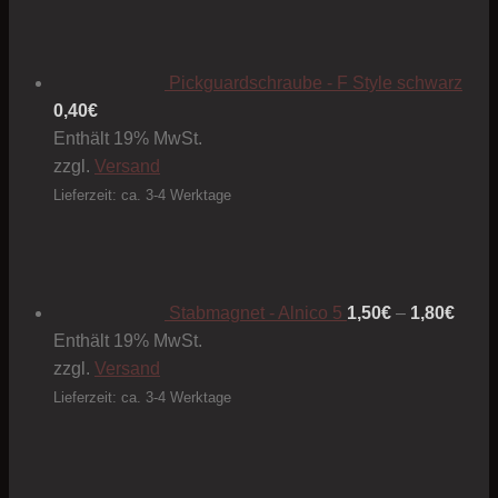
Pickguardschraube - F Style schwarz
0,40
€
Enthält 19% MwSt.
zzgl.
Versand
Lieferzeit: ca. 3-4 Werktage
Preis
1,50€
bis
1,80€
Stabmagnet - Alnico 5
1,50
€
–
1,80
€
Enthält 19% MwSt.
zzgl.
Versand
Lieferzeit: ca. 3-4 Werktage