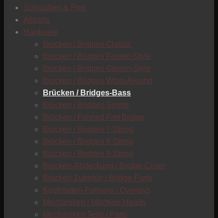
Schrauben & Pins
Allparts
T
Hardware
Brücken / Bridges Classic
Brücken / Bridges Fender-Style
Brücken / Bridges Gibson-Style
Brücken / Bridges Wrap-Around
Brücken / Bridges-Bass
Brücken / Bridges-Single
Brücken / Fanned Fret Bridge
Brücken / Bridges 7-String
Brücken / Bridges 8-String
Brücken / Bridges 9-String
Brücken-Abdeckung / Bridge-Cover
Brücken-Zubehör / Bridge-Parts
Kopfplatten-Furniere / Overlays
Mechaniken / Machine-Heads
C
Mechaniken Teile / Parts