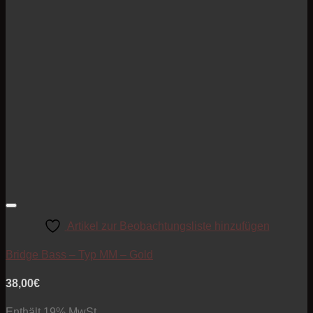
Artikel zur Beobachtungsliste hinzufügen
Bridge Bass – Typ MM – Gold
38,00
€
Enthält 19% MwSt.