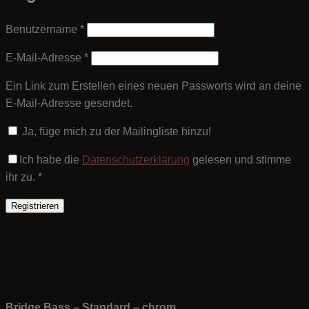
Erforderlich
Benutzername
*
Erforderlich
E-Mail-Adresse
*
Ein Link zum Erstellen eines neuen Passworts wird an deine
E-Mail-Adresse gesendet.
Ja, füge mich zu der Mailingliste hinzu!
Ich habe die
Datenschutzerklärung
gelesen und stimme
ihr zu.
*
Registrieren
Bridge Bass – Standard – chrom