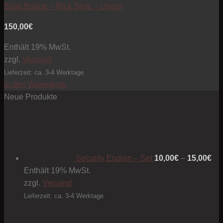
Bass Bridge – Rick Style – chrom
150,00
€
Enthält 19% MwSt.
zzgl.
Versand
Lieferzeit: ca. 3-4 Werktage
In den Warenkorb
Neue Produkte
Pre
10
bis
15
Security Endpin – Set
10,00
€
–
15,00
€
Enthält 19% MwSt.
zzgl.
Versand
Lieferzeit: ca. 3-4 Werktage