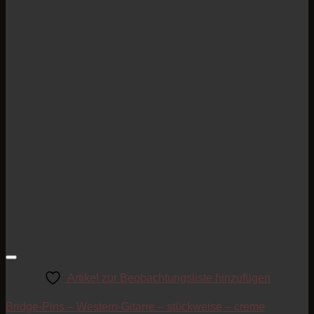
Artikel zur Beobachtungsliste hinzufügen
Bridge-Pins – Western-Gitarre – stückweise – creme