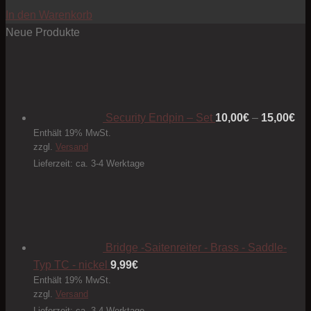
In den Warenkorb
Neue Produkte
Pre
10
bis
15
Security Endpin – Set
10,00
€
–
15,00
€
Enthält 19% MwSt.
zzgl.
Versand
Lieferzeit: ca. 3-4 Werktage
Bridge -Saitenreiter - Brass - Saddle-
Typ TC - nickel
9,99
€
Enthält 19% MwSt.
zzgl.
Versand
Lieferzeit: ca. 3-4 Werktage