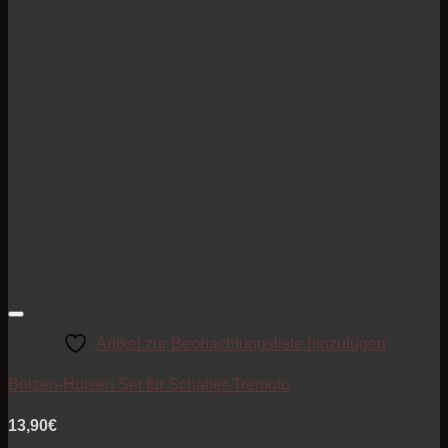
Artikel zur Beobachtungsliste hinzufügen
Bolzen-Hülsen Set für Schaller-Tremolo
13,90
€