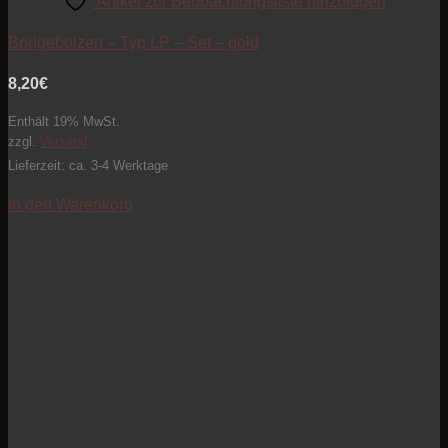
Artikel zur Beobachtungsliste hinzufügen
Bridgebolzen – Typ LP – Set – gold
8,20
€
Enthält 19% MwSt.
zzgl.
Versand
Lieferzeit: ca. 3-4 Werktage
In den Warenkorb