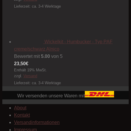
Lieferzeit: ca. 3-4 Werktage
Wickelkit - Humbucker - Typ PAF
creme/schwarz Alnico
Bewertet mit
5.00
von 5
23,50
€
Enthält 19% MwSt.
zzgl.
Versand
Lieferzeit: ca. 3-4 Werktage
Wir versenden unsere Waren mit
About
Kontakt
Versandinformationen
Impressum