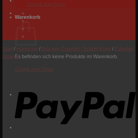
Zurück zum Shop
Warenkorb
Start
/
Hardware
/
Brücken-Zubehör / Bridge-Parts
/
Zubehör
Gitarre
Es befinden sich keine Produkte im Warenkorb.
Zurück zum Shop
P