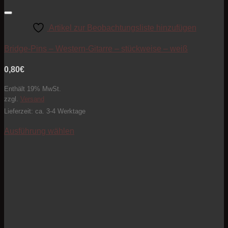
Artikel zur Beobachtungsliste hinzufügen
Bridge-Pins – Western-Gitarre – stückweise – weiß
0,80
€
Enthält 19% MwSt.
zzgl.
Versand
Lieferzeit: ca. 3-4 Werktage
Ausführung wählen
Dieses
Produkt
weist
mehrere
Varianten
auf.
Die