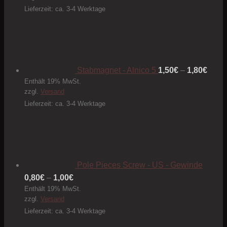
Lieferzeit: ca. 3-4 Werktage
Preis
1,50€
bis
1,80€
Stabmagnet - Alnico 5
1,50
€
–
1,80
€
Enthält 19% MwSt.
zzgl.
Versand
Lieferzeit: ca. 3-4 Werktage
Pole Pieces Screw - US - Gewinde
Preisspanne:
0,80
€
–
1,00
€
Enthält 19% MwSt.
0,80€
zzgl.
Versand
bis
Lieferzeit: ca. 3-4 Werktage
1,00€