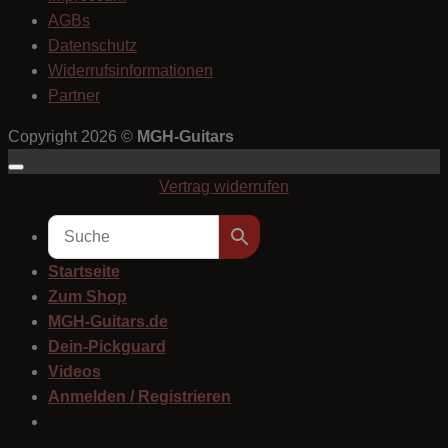
AGBs
Datenschutz
Widerrufsinformationen
Partner
Copyright 2026 ©
MGH-Guitars
Vertrag widerrufen
Startseite
Zum Shop
MGH-Guitars.de
Dein-Pickguard
Videos
Anmelden / Registrieren