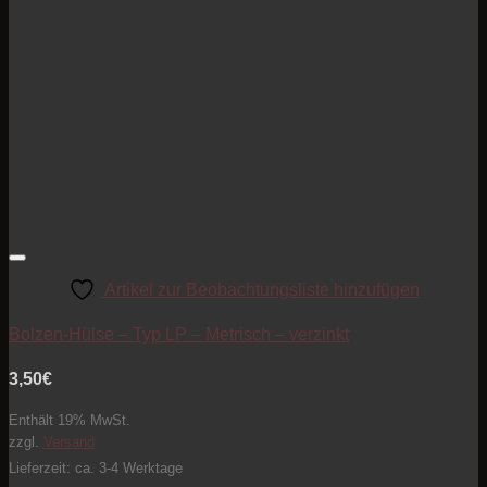
Artikel zur Beobachtungsliste hinzufügen
Bolzen-Hülse – Typ LP – Metrisch – verzinkt
3,50
€
Enthält 19% MwSt.
zzgl.
Versand
Lieferzeit: ca. 3-4 Werktage