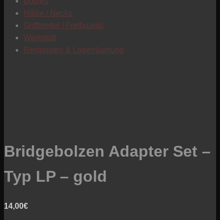
Bodies
Hälse / Necks
Griffbretter / Fretboards
Werkstatt
Restposten & Lagerräumung
Bridgebolzen Adapter Set –
Typ LP – gold
14,00
€