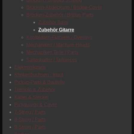
C
Brücken-Abdeckung / Bridge-Cover
Brücken-Zubehör / Bridge-Parts
Zubehör Bass
Zubehör Gitarre
Kopfplatten-Furniere / Overlays
Mechaniken / Machine-Heads
Mechaniken Teile / Parts
Saitenhalter / Tailpieces
Elektronikparts
Klinkenbuchsen - Input
Pickup-Parts & Bauteile
Tremolo & Zubehör
Kabel & Stecker
Pickguards & Cover
7-String / Parts
8-String / Parts
9-String / Parts