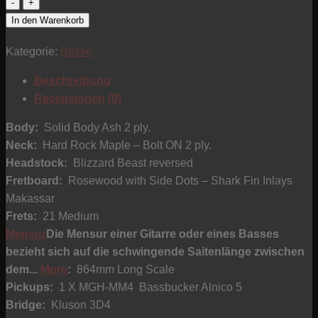
MGH
Custom
In den Warenkorb
Heavy
Kategorie:
Bässe
Bass
Menge
Beschreibung
Rezensionen (0)
Body:
Solid Body Ash 2 ply.
Neck:
Hard Rock Maple – Bolt ON 2 ply.
Headstock:
Blizzard Beast reversed
Fretboard:
Rosewood with Side Dots – Shark Fin Inlays
Makassar
Frets:
21 Medium
Mensur
Die Mensur einer Gitarre oder eines Basses
bezieht sich auf die schwingende Saitenlänge zwischen
dem...
More
:
864mm Long Scale
Pickups:
1 X MGH-MM4 Bassbucker Alnico 5
Bridge:
Kluson 3D4