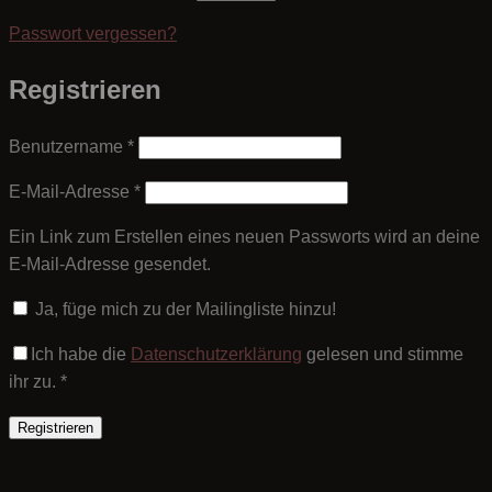
Passwort vergessen?
Registrieren
Erforderlich
Benutzername
*
Erforderlich
E-Mail-Adresse
*
Ein Link zum Erstellen eines neuen Passworts wird an deine
E-Mail-Adresse gesendet.
Ja, füge mich zu der Mailingliste hinzu!
Ich habe die
Datenschutzerklärung
gelesen und stimme
ihr zu.
*
Registrieren