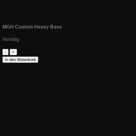
MGH Custom Heavy Bass
Vorrätig
MGH
Custom
In den Warenkorb
Heavy
Bass
Menge