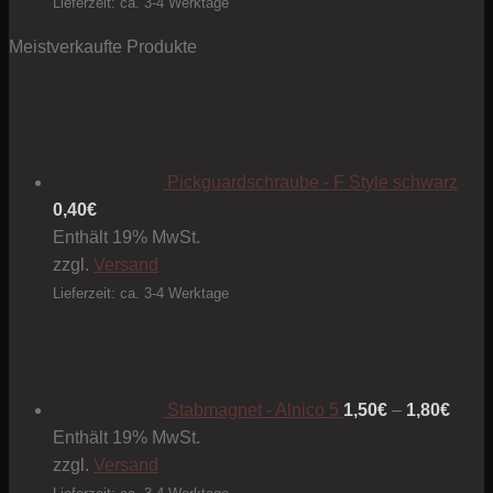
Lieferzeit: ca. 3-4 Werktage
Meistverkaufte Produkte
Pickguardschraube - F Style schwarz
0,40
€
Enthält 19% MwSt.
zzgl.
Versand
Lieferzeit: ca. 3-4 Werktage
Preis
1,50€
bis
1,80€
Stabmagnet - Alnico 5
1,50
€
–
1,80
€
Enthält 19% MwSt.
zzgl.
Versand