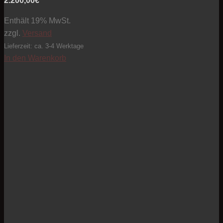
2.200,00
€
Enthält 19% MwSt.
zzgl.
Versand
Lieferzeit: ca. 3-4 Werktage
In den Warenkorb