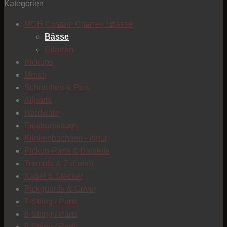
Kategorien
T
MGH Custom Gitarren / Bässe
Bässe
Gitarren
Pickups
Merch
Schrauben & Pins
Allparts
Hardware
Elektronikparts
Klinkenbuchsen - Input
Pickup-Parts & Bauteile
Tremolo & Zubehör
Kabel & Stecker
Pickguards & Cover
7-String / Parts
8-String / Parts
C
9-String / Parts