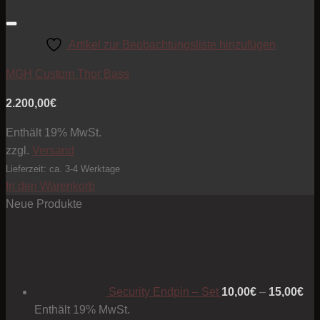
Artikel zur Beobachtungsliste hinzufügen
MGH Custom Thor Bass
2.200,00
€
Enthält 19% MwSt.
zzgl.
Versand
Lieferzeit: ca. 3-4 Werktage
In den Warenkorb
Neue Produkte
Pre
10
bis
15
Security Endpin – Set
10,00
€
–
15,00
€
Enthält 19% MwSt.