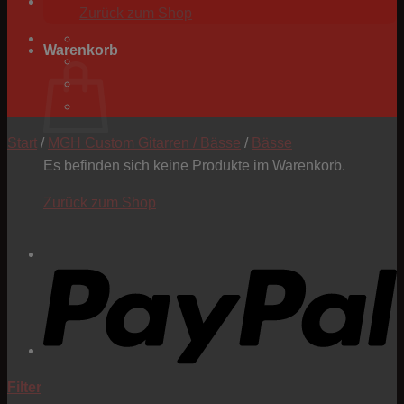
Zurück zum Shop
Warenkorb
Start
/
MGH Custom Gitarren / Bässe
/
Bässe
Es befinden sich keine Produkte im Warenkorb.
Zurück zum Shop
P
Filter