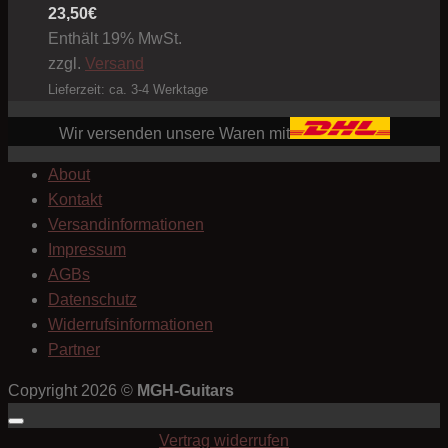
23,50
€
Enthält 19% MwSt.
zzgl.
Versand
Lieferzeit: ca. 3-4 Werktage
Wir versenden unsere Waren mit
About
Kontakt
Versandinformationen
Impressum
AGBs
Datenschutz
Widerrufsinformationen
Partner
Copyright 2026 ©
MGH-Guitars
Vertrag widerrufen