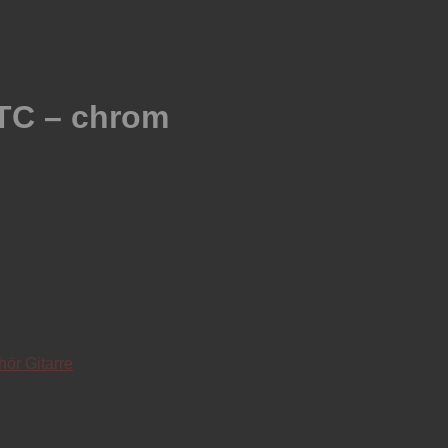
 TC – chrom
ör Gitarre