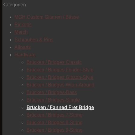
Kategorien
MGH Custom Gitarren / Bässe
Pickups
Merch
Schrauben & Pins
Allparts
Hardware
Brücken / Bridges Classic
Brücken / Bridges Fender-Style
Brücken / Bridges Gibson-Style
Brücken / Bridges Wrap-Around
Brücken / Bridges-Bass
Brücken / Bridges-Single
Brücken / Fanned Fret Bridge
Brücken / Bridges 7-String
Brücken / Bridges 8-String
Brücken / Bridges 9-String