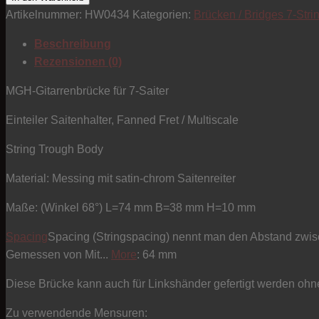
-
Artikelnummer:
HW0434
Kategorien:
Brücken / Bridges 7-Stri
7-
Beschreibung
String
Rezensionen (0)
Bridge
Multiscale
MGH-Gitarrenbrücke für 7-Saiter
/
Einteiler Saitenhalter, Fanned Fret / Multiscale
satine-
chrom
String Trough Body
Menge
Material: Messing mit satin-chrom Saitenreiter
Maße: (Winkel 68°) L=74 mm B=38 mm H=10 mm
Spacing
Spacing (Stringspacing) nennt man den Abstand zwi
Gemessen von Mit...
More
: 64 mm
Diese Brücke kann auch für Linkshänder gefertigt werden ohn
Zu verwendende Mensuren: