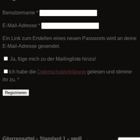
Erforderlich
Benutzername
*
Erforderlich
E-Mail-Adresse
*
Ein Link zum Erstellen eines neuen Passworts wird an deine
E-Mail-Adresse gesendet.
Ja, füge mich zu der Mailingliste hinzu!
Ich habe die
Datenschutzerklärung
gelesen und stimme
ihr zu.
*
Registrieren
Gitarrensattel – Standard 1 – weiß