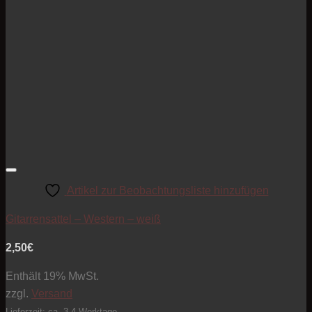
Artikel zur Beobachtungsliste hinzufügen
Gitarrensattel – Western – weiß
2,50
€
Enthält 19% MwSt.
zzgl.
Versand
Lieferzeit: ca. 3-4 Werktage