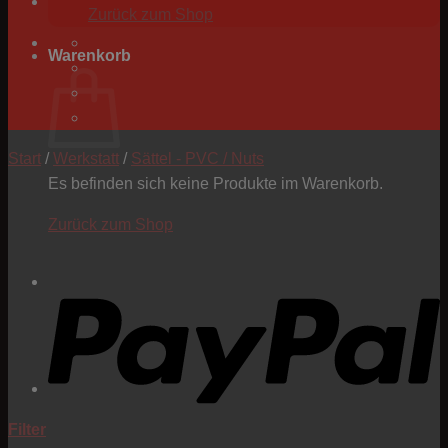
Zurück zum Shop
Warenkorb
Start
/
Werkstatt
/
Sättel - PVC / Nuts
Es befinden sich keine Produkte im Warenkorb.
Zurück zum Shop
P
Filter