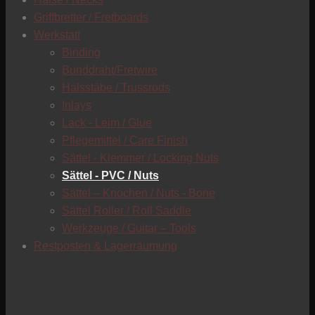
C
Griffbretter / Fretboards
Werkstatt
Binding
Bunddraht/Fretwire
Halsstäbe / Trussrods
Inlays
Lack - Leim / Glue
Pflegemittel / Care Finish
Sättel - Klemmer / Locking Nuts
Sättel - PVC / Nuts
Sättel – Knochen / Nuts - Bone
Sättel Roller / Roll Saddle
Werkzeuge / Guitar – Tools
Restposten & Lagerräumung