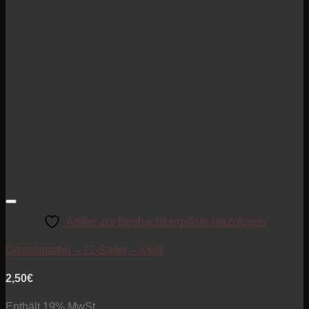
Artikel zur Beobachtungsliste hinzufügen
Gitarrensattel – 12-Saiter – weiß
2,50
€
Enthält 19% MwSt.