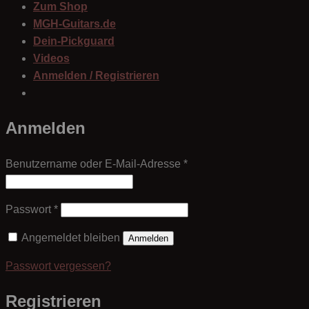
Zum Shop
MGH-Guitars.de
Dein-Pickguard
Videos
Anmelden / Registrieren
Anmelden
Erforderlich
Benutzername oder E-Mail-Adresse
*
Erforderlich
Passwort
*
Angemeldet bleiben
Anmelden
Passwort vergessen?
Registrieren