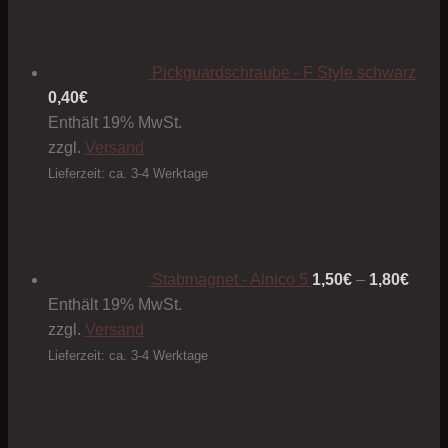
Pickguardschraube - F Style schwarz
0,40
€
Enthält 19% MwSt.
zzgl.
Versand
Lieferzeit: ca. 3-4 Werktage
Preis
1,50€
bis
1,80€
Stabmagnet - Alnico 5
1,50
€
–
1,80
€
Enthält 19% MwSt.
zzgl.
Versand
Lieferzeit: ca. 3-4 Werktage