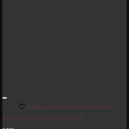
Artikel zur Beobachtungsliste hinzufügen
Gitarrensattel – E-Gitarre Typ LP – weiß