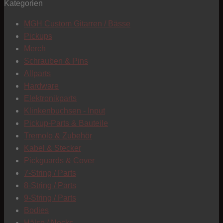
Kategorien
T
MGH Custom Gitarren / Bässe
Pickups
Merch
Schrauben & Pins
Allparts
Hardware
Elektronikparts
Klinkenbuchsen - Input
Pickup-Parts & Bauteile
Tremolo & Zubehör
Kabel & Stecker
Pickguards & Cover
7-String / Parts
8-String / Parts
9-String / Parts
Bodies
C
Hälse / Necks