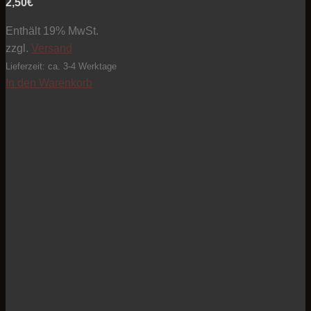
2,50
€
Enthält 19% MwSt.
zzgl.
Versand
Lieferzeit: ca. 3-4 Werktage
In den Warenkorb