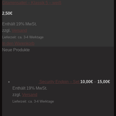
Gitarrensattel – Klassik 5 – weiß
2,50
€
Enthält 19% MwSt.
zzgl.
Versand
Lieferzeit: ca. 3-4 Werktage
In den Warenkorb
Neue Produkte
Pre
10
bis
15
Security Endpin – Set
10,00
€
–
15,00
€
Enthält 19% MwSt.
zzgl.
Versand
Lieferzeit: ca. 3-4 Werktage