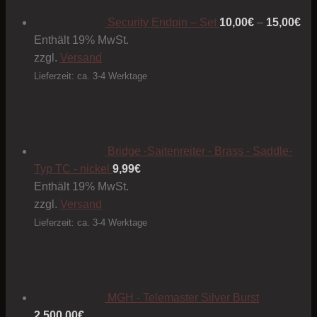
15
Security Endpin – Set
10,00
€
–
15,00
€
Enthält 19% MwSt.
zzgl.
Versand
Lieferzeit: ca. 3-4 Werktage
Bridge -Saitenreiter - Brass - Saddle-
Typ TC - nickel
9,99
€
Enthält 19% MwSt.
zzgl.
Versand
Lieferzeit: ca. 3-4 Werktage
MGH - Telemaster Silver Burst
2.500,00
€