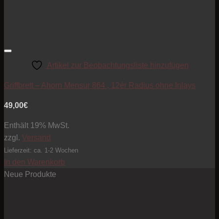
Artikel zur Beobachtungsliste hinzufügen
Griffbrett – Ahorn Mensur 864 , 12ér Radius ohne Inlays
49,00
€
Enthält 19% MwSt.
zzgl.
Versand
Lieferzeit: ca. 1-2 Wochen
In den Warenkorb
Neue Produkte
Pre
10
bis