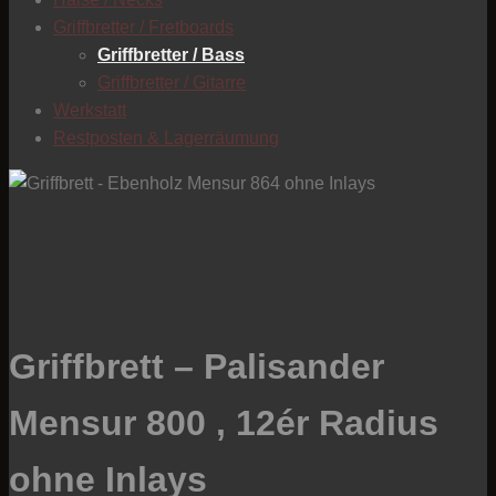
C
Griffbretter / Fretboards
Griffbretter / Bass
Griffbretter / Gitarre
Werkstatt
Restposten & Lagerräumung
Griffbrett – Palisander
Mensur 800 , 12ér Radius
ohne Inlays