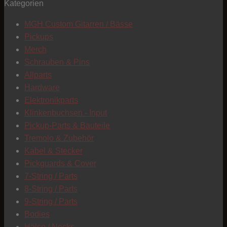
Kategorien
T
MGH Custom Gitarren / Bässe
Pickups
Merch
Schrauben & Pins
Allparts
Hardware
Elektronikparts
Klinkenbuchsen - Input
Pickup-Parts & Bauteile
Tremolo & Zubehör
Kabel & Stecker
Pickguards & Cover
7-String / Parts
8-String / Parts
9-String / Parts
Bodies
C
Hälse / Necks