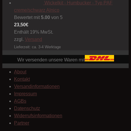
Wickelkit - Humbucker - Typ PAF
creme/schwarz Alnico
Bewertet mit
5.00
von 5
23,50
€
Enthält 19% MwSt.
zzgl.
Versand
Lieferzeit: ca. 3-4 Werktage
Wir versenden unsere Waren mit
About
Kontakt
Versandinformationen
Impressum
AGBs
Datenschutz
Widerrufsinformationen
Partner