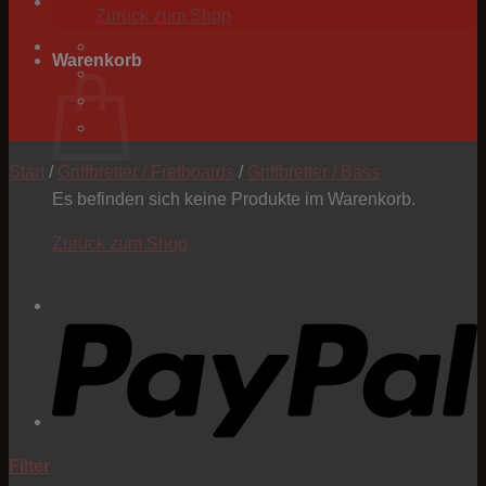
Zurück zum Shop
Warenkorb
Start
/
Griffbretter / Fretboards
/
Griffbretter / Bass
Es befinden sich keine Produkte im Warenkorb.
Zurück zum Shop
P
Filter