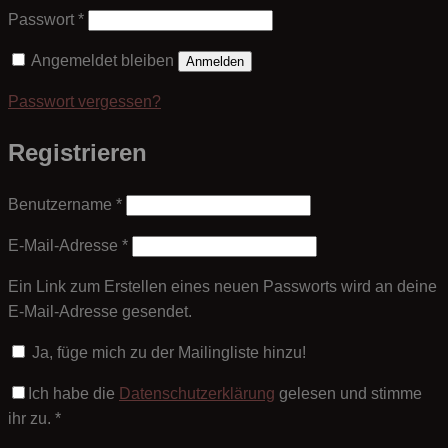
Erforderlich
Passwort
*
Angemeldet bleiben
Anmelden
Passwort vergessen?
Registrieren
Erforderlich
Benutzername
*
Erforderlich
E-Mail-Adresse
*
Ein Link zum Erstellen eines neuen Passworts wird an deine
E-Mail-Adresse gesendet.
Ja, füge mich zu der Mailingliste hinzu!
Ich habe die
Datenschutzerklärung
gelesen und stimme
ihr zu.
*