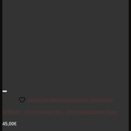
Artikel zur Beobachtungsliste hinzufügen
Griffbrett – Ahorn Mensur 864 , ohne Radius ohne Inlays
45,00
€