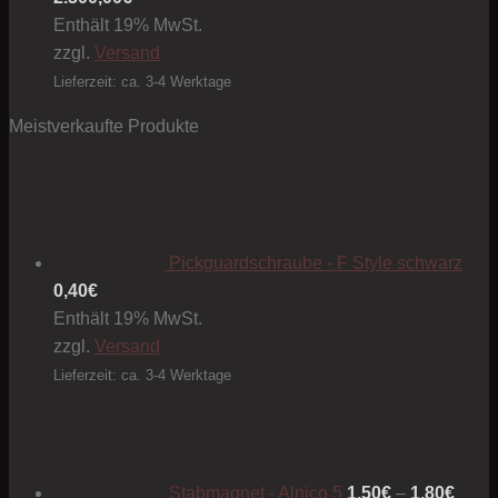
Enthält 19% MwSt.
zzgl.
Versand
Lieferzeit: ca. 3-4 Werktage
Meistverkaufte Produkte
Pickguardschraube - F Style schwarz
0,40
€
Enthält 19% MwSt.
zzgl.
Versand
Lieferzeit: ca. 3-4 Werktage
Preis
1,50€
bis
1,80€
Stabmagnet - Alnico 5
1,50
€
–
1,80
€