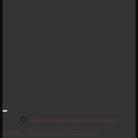
Artikel zur Beobachtungsliste hinzufügen
Griffbrett – Ebenholz Mensur 800 ohne Inlays