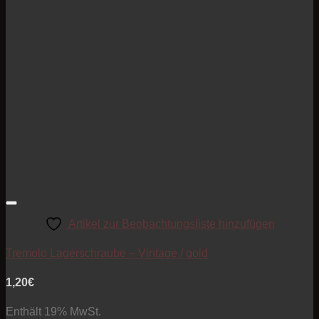
Artikel zur Beobachtungsliste hinzufügen
Tremolo Lagerschraube – Vintage / gold
1,20
€
Enthält 19% MwSt.