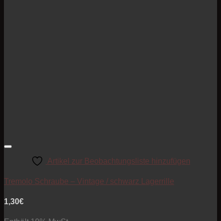
Artikel zur Beobachtungsliste hinzufügen
Tremolo Schraube – Vintage / schwarz Lagerrille
1,30
€