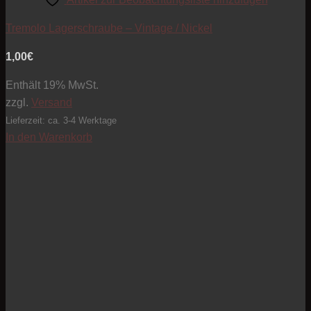
Tremolo Lagerschraube – Vintage / Nickel
1,00
€
Enthält 19% MwSt.
zzgl.
Versand
Lieferzeit: ca. 3-4 Werktage
In den Warenkorb