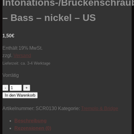
Intonations-/Brückenschrau
– Bass – nickel – US
1,50
€
Enthält 19% MwSt.
zzgl.
Versand
Lieferzeit: ca. 3-4 Werktage
Vorrätig
Intonations-/Brückenschraube
-
In den Warenkorb
Bass
Artikelnummer:
SCR0130
Kategorie:
Tremolo & Bridge
-
nickel
Beschreibung
-
Rezensionen (0)
US