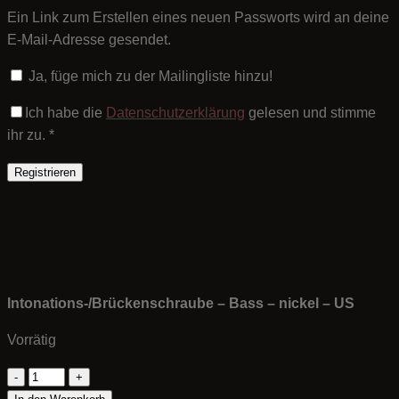
Ein Link zum Erstellen eines neuen Passworts wird an deine
E-Mail-Adresse gesendet.
Ja, füge mich zu der Mailingliste hinzu!
Ich habe die
Datenschutzerklärung
gelesen und stimme
ihr zu.
*
Registrieren
Intonations-/Brückenschraube – Bass – nickel – US
Vorrätig
Intonations-/Brückenschraube
-