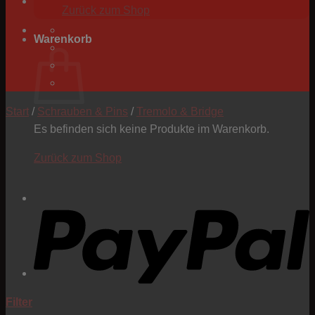
Zurück zum Shop
Warenkorb
Start
/
Schrauben & Pins
/
Tremolo & Bridge
Es befinden sich keine Produkte im Warenkorb.
Zurück zum Shop
P
Filter