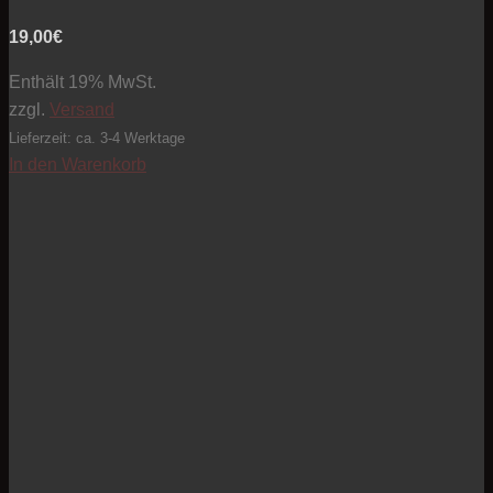
19,00
€
Enthält 19% MwSt.
zzgl.
Versand
Lieferzeit: ca. 3-4 Werktage
In den Warenkorb