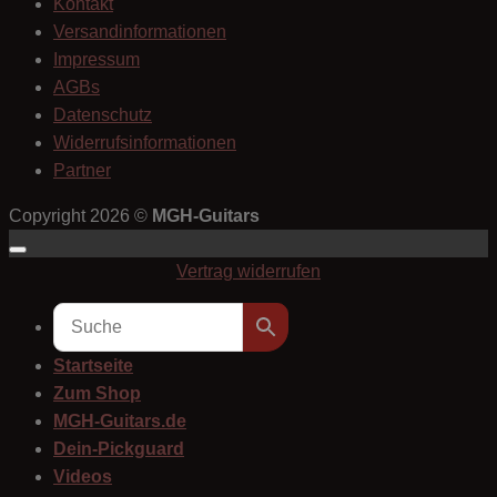
Kontakt
Versandinformationen
Impressum
AGBs
Datenschutz
Widerrufsinformationen
Partner
Copyright 2026 ©
MGH-Guitars
Vertrag widerrufen
Startseite
Zum Shop
MGH-Guitars.de
Dein-Pickguard
Videos