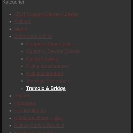
Kategorien
T
MGH Custom Gitarren / Bässe
Pickups
Merch
Schrauben & Pins
Gurtpins / Strap-Locks
Gurtpins / Stecker Classic
Halsschrauben
Pickguardschrauben
Pickupschrauben
Sonstige Schrauben
Tremolo & Bridge
Allparts
Hardware
Elektronikparts
Klinkenbuchsen - Input
Pickup-Parts & Bauteile
C
Tremolo & Zubehör