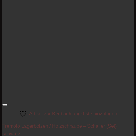
Artikel zur Beobachtungsliste hinzufügen
Tremolo Lagerbolzen / Holzschraube – Schaller (Set)
schwarz