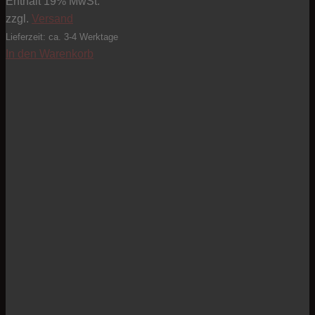
Enthält 19% MwSt.
zzgl.
Versand
Lieferzeit: ca. 3-4 Werktage
In den Warenkorb