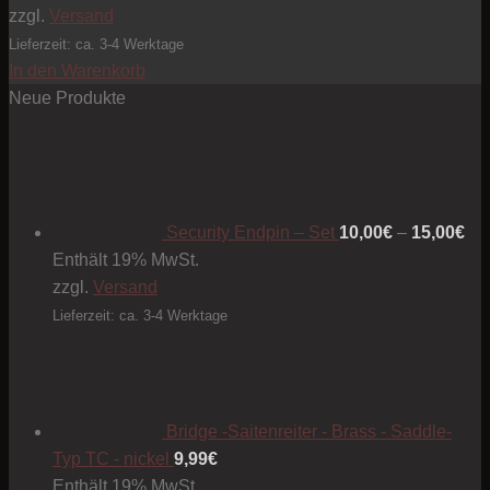
zzgl.
Versand
Lieferzeit: ca. 3-4 Werktage
In den Warenkorb
Neue Produkte
Pre
10
bis
15
Security Endpin – Set
10,00
€
–
15,00
€
Enthält 19% MwSt.
zzgl.
Versand
Lieferzeit: ca. 3-4 Werktage
Bridge -Saitenreiter - Brass - Saddle-
Typ TC - nickel
9,99
€
Enthält 19% MwSt.