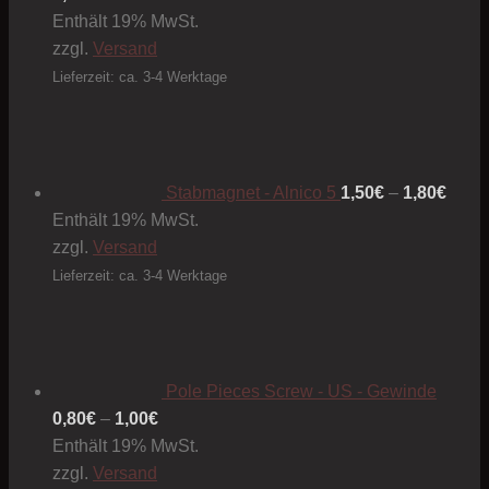
Enthält 19% MwSt.
zzgl.
Versand
Lieferzeit: ca. 3-4 Werktage
Preis
1,50€
bis
1,80€
Stabmagnet - Alnico 5
1,50
€
–
1,80
€
Enthält 19% MwSt.
zzgl.
Versand
Lieferzeit: ca. 3-4 Werktage
Pole Pieces Screw - US - Gewinde
Preisspanne:
0,80
€
–
1,00
€
0,80€
Enthält 19% MwSt.
bis
zzgl.
Versand