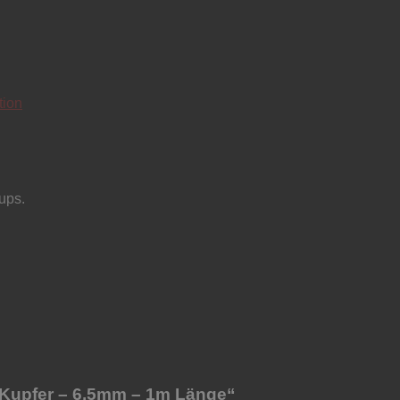
tion
ups.
– Kupfer – 6,5mm – 1m Länge“