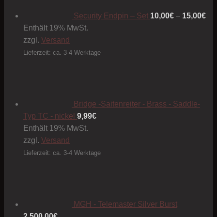
15
Security Endpin – Set
10,00
€
–
15,00
€
Enthält 19% MwSt.
zzgl.
Versand
Lieferzeit: ca. 3-4 Werktage
Bridge -Saitenreiter - Brass - Saddle-
Typ TC - nickel
9,99
€
Enthält 19% MwSt.
zzgl.
Versand
Lieferzeit: ca. 3-4 Werktage
MGH - Telemaster Silver Burst
2.500,00
€