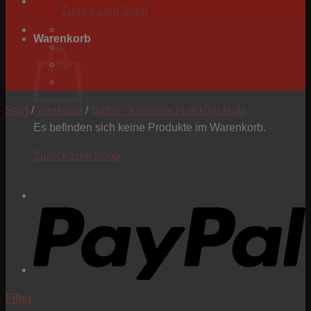
Zurück zum Shop
Warenkorb
Start
/
Werkstatt
/
Sättel - Klemmer / Locking Nuts
Es befinden sich keine Produkte im Warenkorb.
Zurück zum Shop
P
Filter