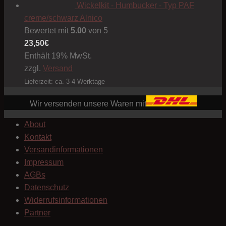
Wickelkit - Humbucker - Typ PAF
creme/schwarz Alnico
Bewertet mit
5.00
von 5
23,50
€
Enthält 19% MwSt.
zzgl.
Versand
Lieferzeit: ca. 3-4 Werktage
Wir versenden unsere Waren mit
About
Kontakt
Versandinformationen
Impressum
AGBs
Datenschutz
Widerrufsinformationen
Partner