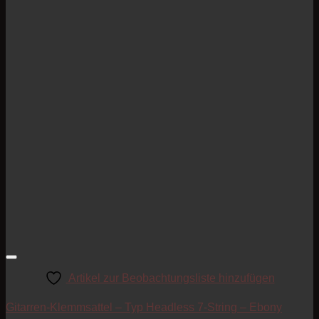
Artikel zur Beobachtungsliste hinzufügen
Gitarren-Klemmsattel – Typ Headless 7-String – Ebony