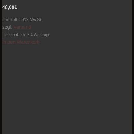
48,00
€
Enthält 19% MwSt.
zzgl.
Versand
Lieferzeit: ca. 3-4 Werktage
In den Warenkorb