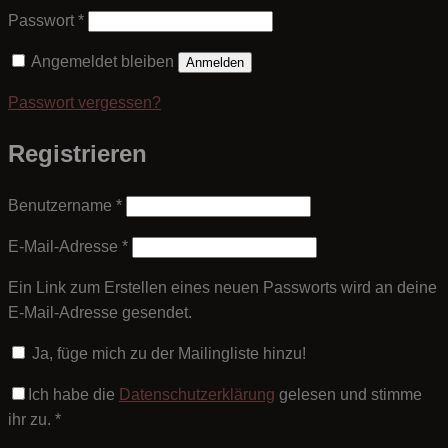
Erforderlich
Passwort
*
Angemeldet bleiben
Anmelden
Passwort vergessen?
Registrieren
Erforderlich
Benutzername
*
Erforderlich
E-Mail-Adresse
*
Ein Link zum Erstellen eines neuen Passworts wird an deine
E-Mail-Adresse gesendet.
Ja, füge mich zu der Mailingliste hinzu!
Ich habe die
Datenschutzerklärung
gelesen und stimme
ihr zu.
*