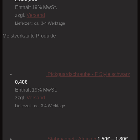
Enthält 19% MwSt.
zzgl.
Versand
Lieferzeit: ca. 3-4 Werktage
Meistverkaufte Produkte
Pickguardschraube - F Style schwarz
0,40
€
Enthält 19% MwSt.
zzgl.
Versand
Lieferzeit: ca. 3-4 Werktage
Preis
1,50€
bis
1,80€
Stabmagnet - Alnico 5
1,50
€
–
1,80
€