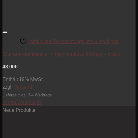
Artikel zur Beobachtungsliste hinzufügen
Gitarren-Klemmsattel – Typ Headless 6-String – brass
48,00
€
Enthält 19% MwSt.
zzgl.
Versand
Lieferzeit: ca. 3-4 Werktage
In den Warenkorb
Neue Produkte
Pre
10
bis