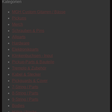
Kategorien
T
MGH Custom Gitarren / Bässe
Pickups
Merch
Schrauben & Pins
Allparts
Hardware
Elektronikparts
Klinkenbuchsen - Input
Pickup-Parts & Bauteile
Tremolo & Zubehör
Kabel & Stecker
Pickguards & Cover
7-String / Parts
8-String / Parts
9-String / Parts
Bodies
C
Hälse / Necks