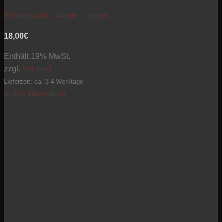
Klemmsattel – 42mm – chrom
18,00
€
Enthält 19% MwSt.
zzgl.
Versand
Lieferzeit: ca. 3-4 Werktage
In den Warenkorb