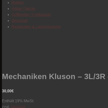
Bodies
Hälse / Necks
Griffbretter / Fretboards
Werkstatt
Restposten & Lagerräumung
Mechaniken Kluson – 3L/3R –
30,00
€
Enthält 19% MwSt.
zzgl.
Versand