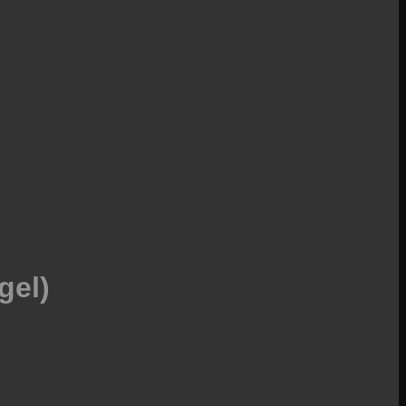
Rechu
gel)