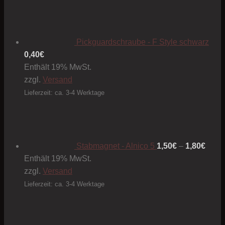
Pickguardschraube - F Style schwarz
0,40
€
Enthält 19% MwSt.
zzgl.
Versand
Lieferzeit: ca. 3-4 Werktage
Preis
1,50€
bis
1,80€
Stabmagnet - Alnico 5
1,50
€
–
1,80
€
Enthält 19% MwSt.
zzgl.
Versand
Lieferzeit: ca. 3-4 Werktage