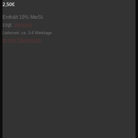
2,50
€
Enthält 19% MwSt.
zzgl.
Versand
Lieferzeit: ca. 3-4 Werktage
In den Warenkorb