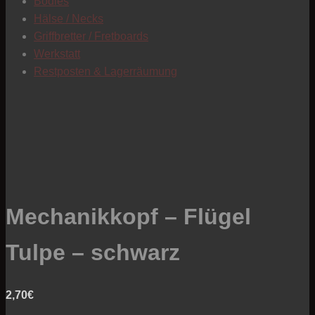
Bodies
Hälse / Necks
Griffbretter / Fretboards
Werkstatt
Restposten & Lagerräumung
Mechanikkopf – Flügel
Tulpe – schwarz
2,70
€