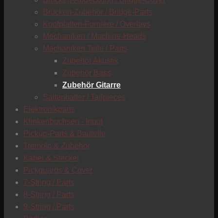
Brücken-Zubehör / Bridge-Parts
Kopfplatten-Furniere / Overlays
Mechaniken / Machine-Heads
Mechaniken Teile / Parts
C
Zubehör Akustik
C
Zubehör Bass
Zubehör Gitarre
Saitenhalter / Tailpieces
Elektronikparts
Klinkenbuchsen - Input
Pickup-Parts & Bauteile
Tremolo & Zubehör
Kabel & Stecker
Pickguards & Cover
7-String / Parts
8-String / Parts
9-String / Parts