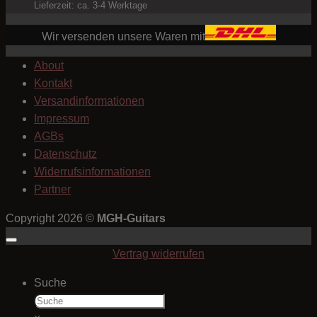
Lieferzeit: ca. 3-4 Werktage
Wir versenden unsere Waren mit
About
Kontakt
Versandinformationen
Impressum
AGBs
Datenschutz
Widerrufsinformationen
Partner
Copyright 2026 ©
MGH-Guitars
Vertrag widerrufen
Suche