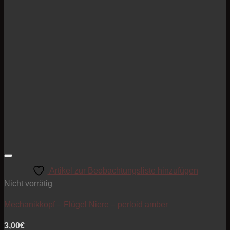
Artikel zur Beobachtungsliste hinzufügen
Nicht vorrätig
Mechanikkopf – Flügel Niere – perloid amber
3,00
€