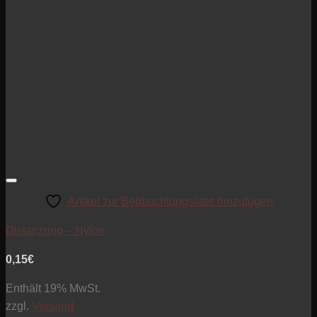
Artikel zur Beobachtungsliste hinzufügen
Distanzring – Nylon
0,15
€
Enthält 19% MwSt.
zzgl.
Versand