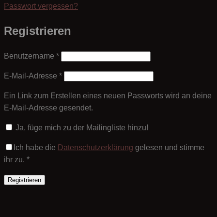
Passwort vergessen?
Registrieren
Erforderlich
Benutzername
*
Erforderlich
E-Mail-Adresse
*
Ein Link zum Erstellen eines neuen Passworts wird an deine
E-Mail-Adresse gesendet.
Ja, füge mich zu der Mailingliste hinzu!
Ich habe die
Datenschutzerklärung
gelesen und stimme
ihr zu.
*
Registrieren