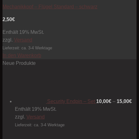
Mechanikkopf – Flügel Standard – schwarz
2,50
€
Enthält 19% MwSt.
zzgl.
Versand
Lieferzeit: ca. 3-4 Werktage
In den Warenkorb
Neue Produkte
Pre
10
bis
15
Security Endpin – Set
10,00
€
–
15,00
€
Enthält 19% MwSt.
zzgl.
Versand
Lieferzeit: ca. 3-4 Werktage