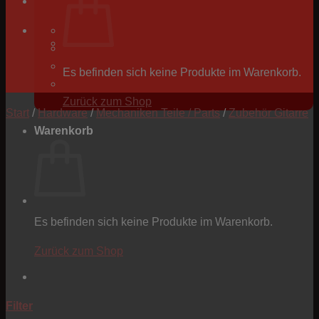
Es befinden sich keine Produkte im Warenkorb.
Zurück zum Shop
Start
/
Hardware
/
Mechaniken Teile / Parts
/
Zubehör Gitarre
Warenkorb
Es befinden sich keine Produkte im Warenkorb.
Zurück zum Shop
P
Filter