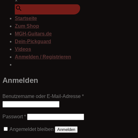
×
Startseite
Zum Shop
MGH-Guitars.de
Dein-Pickguard
Videos
Anmelden / Registrieren
Anmelden
Erforderlich
Benutzername oder E-Mail-Adresse
*
Erforderlich
Passwort
*
Angemeldet bleiben
Anmelden