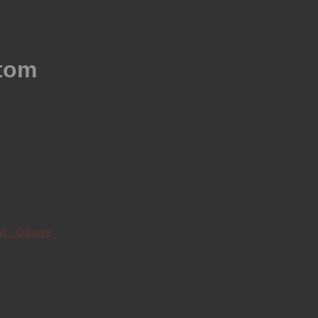
tom
t - Gitarre