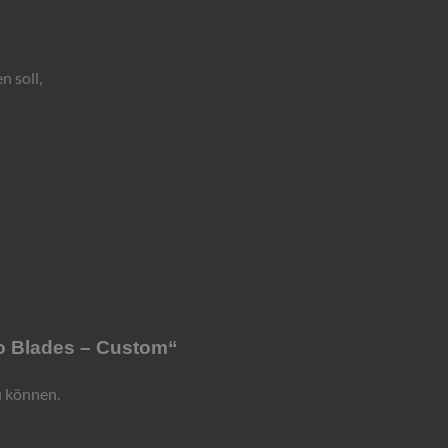
n soll,
wo Blades – Custom“
u können.