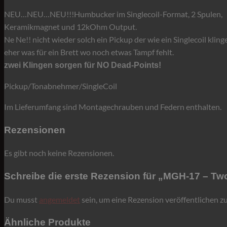
Menge
NEU…NEU…NEU!!!Humbucker im Singlecoil-Format, 2 Spulen,
Keramikmagnet und 12kOhm Output.
Ne Ne!! nicht wieder solch ein Pickup der wie ein Singlecoil klinge
eher was für ein Brett wo noch etwas Tampf fehlt.
zwei Klingen sorgen für NO Dead-Points!
Pickup/Tonabnehmer/SingleCoil
Im Lieferumfang sind Montagechrauben und Federn enthalten.
Rezensionen
Es gibt noch keine Rezensionen.
Schreibe die erste Rezension für „MGH-17 – T
Du musst
angemeldet
sein, um eine Rezension veröffentlichen z
Ähnliche Produkte