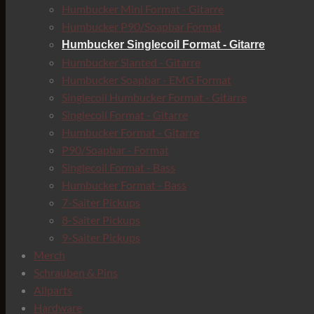
Humbucker Mini Format - Gitarre
Humbucker P90/Soapbar Format
Humbucker Singlecoil Format - Gitarre
Humbucker Slanted - Gitarre
Humbucker Soapbar - EMG Format
Singlecoil Humbucker Format - Gitarre
Singlecoil Format - Gitarre
Humbucker Format - Gitarre
P90/Soapbar - Format
Singlecoil Format - Bass
Humbucker Format - Bass
7-Saiter Pickups
8-Saiter Pickups
9-Saiter Pickups
Merch
Schrauben & Pins
Allparts
Hardware