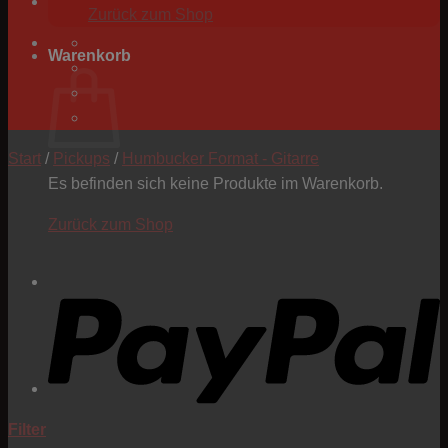
Zurück zum Shop
Warenkorb
Start
/
Pickups
/
Humbucker Format - Gitarre
Es befinden sich keine Produkte im Warenkorb.
Zurück zum Shop
P
Filter