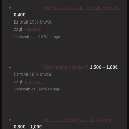
Pickguardschraube - F Style schwarz
0,40
€
Enthält 19% MwSt.
zzgl.
Versand
Lieferzeit: ca. 3-4 Werktage
Preis
1,50€
bis
1,80€
Stabmagnet - Alnico 5
1,50
€
–
1,80
€
Enthält 19% MwSt.
zzgl.
Versand
Lieferzeit: ca. 3-4 Werktage
Pole Pieces Screw - US - Gewinde
Preisspanne:
0,80
€
–
1,00
€