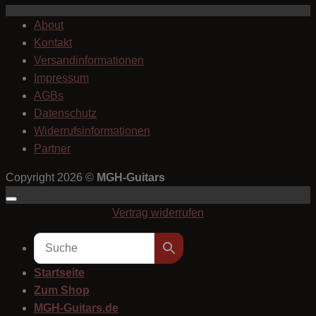
About
Kontakt
Versandinformationen
Impressum
AGBs
Datenschutz
Widerrufsinformationen
Partner
Copyright 2026 ©
MGH-Guitars
Vertrag widerrufen
Startseite
Zum Shop
MGH-Guitars.de