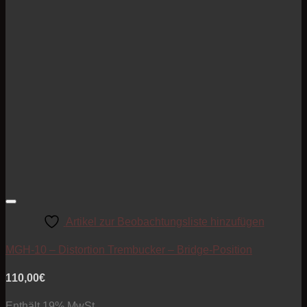
Artikel zur Beobachtungsliste hinzufügen
MGH-10 – Distortion Trembucker – Bridge-Position
110,00
€
Enthält 19% MwSt.