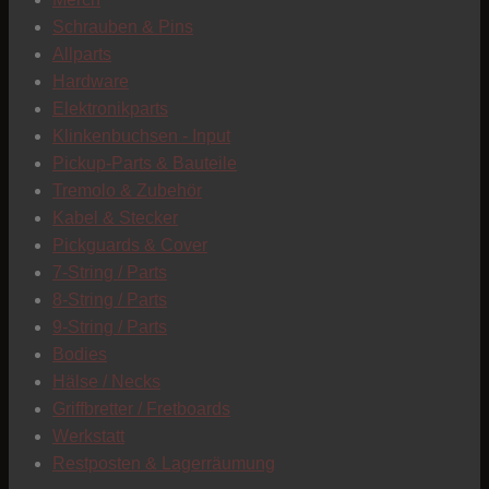
C
Schrauben & Pins
Allparts
Hardware
Elektronikparts
Klinkenbuchsen - Input
Pickup-Parts & Bauteile
Tremolo & Zubehör
Kabel & Stecker
Pickguards & Cover
7-String / Parts
8-String / Parts
9-String / Parts
Bodies
Hälse / Necks
Griffbretter / Fretboards
Werkstatt
Restposten & Lagerräumung