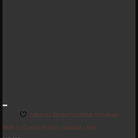
Artikel zur Beobachtungsliste hinzufügen
MGH-7 – Custom Pickup – Opencoil – blue