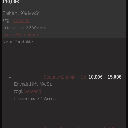
110,00
€
Enthält 19% MwSt.
zzgl.
Versand
Lieferzeit: ca. 2-3 Wochen
In den Warenkorb
Neue Produkte
Pre
10
bis
15
Security Endpin – Set
10,00
€
–
15,00
€
Enthält 19% MwSt.
zzgl.
Versand
Lieferzeit: ca. 3-4 Werktage