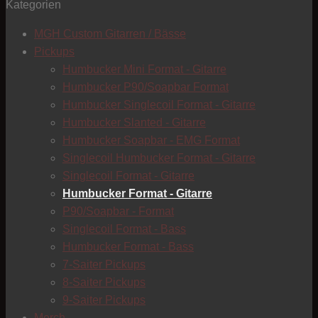
Kategorien
T
MGH Custom Gitarren / Bässe
Pickups
Humbucker Mini Format - Gitarre
Humbucker P90/Soapbar Format
Humbucker Singlecoil Format - Gitarre
Humbucker Slanted - Gitarre
Humbucker Soapbar - EMG Format
Singlecoil Humbucker Format - Gitarre
Singlecoil Format - Gitarre
Humbucker Format - Gitarre
P90/Soapbar - Format
Singlecoil Format - Bass
Humbucker Format - Bass
7-Saiter Pickups
8-Saiter Pickups
9-Saiter Pickups
C
Merch