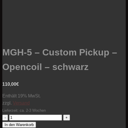
MGH-5 – Custom Pickup –
Opencoil – schwarz
110,00
€
Enthält 19% MwSt.
zzgl.
Versand
Lieferzeit: ca. 2-3 Wochen
MGH-
5
In den Warenkorb