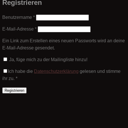
Registrieren
Erforderlich
Benutzername
*
Erforderlich
E-Mail-Adresse
*
Ein Link zum Erstellen eines neuen Passworts wird an deine
E-Mail-Adresse gesendet.
Ja, füge mich zu der Mailingliste hinzu!
Ich habe die
Datenschutzerklärung
gelesen und stimme
ihr zu.
*
Registrieren