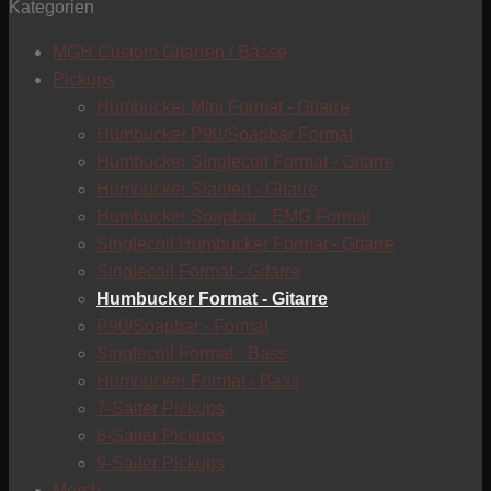
Kategorien
T
MGH Custom Gitarren / Bässe
Pickups
Humbucker Mini Format - Gitarre
Humbucker P90/Soapbar Format
Humbucker Singlecoil Format - Gitarre
Humbucker Slanted - Gitarre
Humbucker Soapbar - EMG Format
Singlecoil Humbucker Format - Gitarre
Singlecoil Format - Gitarre
Humbucker Format - Gitarre
P90/Soapbar - Format
Singlecoil Format - Bass
Humbucker Format - Bass
7-Saiter Pickups
8-Saiter Pickups
9-Saiter Pickups
C
Merch