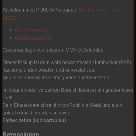
-
Artikelnummer:
PU0074
Kategorie:
Humbucker Format -
Defender
Gitarre
-
Bridge-
Beschreibung
Position
Rezensionen (0)
black/blue
Menge
Customauflage von unserem MGH-5 Defender.
Dieser Pickup ist dem wohl bekanntesten Humbucker (PAF)
nachempfunden worden und er versteht es,
sich mit seinem Keramikmagneten durchzusetzen.
Im cleanen oder verzerrten Bereich liefert er ein gnadenloses
Brett.
Sein Einsatzbereich reicht von Rock bis Metal und auch
optisch drückt er ordentlich weg.
Farbe: zebra (schwarz/blau)
Rezensionen