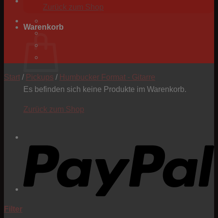
Zurück zum Shop
Warenkorb
Start
/
Pickups
/
Humbucker Format - Gitarre
Es befinden sich keine Produkte im Warenkorb.
Zurück zum Shop
P
Filter