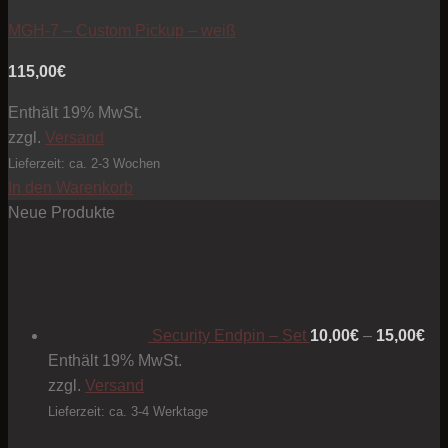
MGH-7 – Custom Pickup – weiß
115,00
€
Enthält 19% MwSt.
zzgl.
Versand
Lieferzeit: ca. 2-3 Wochen
In den Warenkorb
Neue Produkte
Pre
10
bis
15
Security Endpin – Set
10,00
€
–
15,00
€
Enthält 19% MwSt.
zzgl.
Versand
Lieferzeit: ca. 3-4 Werktage