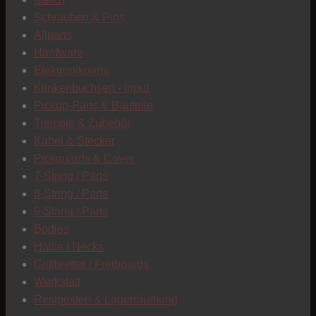
C
Schrauben & Pins
Allparts
Hardware
Elektronikparts
Klinkenbuchsen - Input
Pickup-Parts & Bauteile
Tremolo & Zubehör
Kabel & Stecker
Pickguards & Cover
7-String / Parts
8-String / Parts
9-String / Parts
Bodies
Hälse / Necks
Griffbretter / Fretboards
Werkstatt
Restposten & Lagerräumung