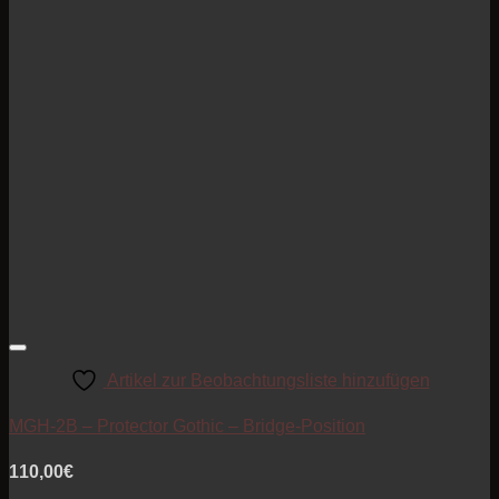
Artikel zur Beobachtungsliste hinzufügen
MGH-2B – Protector Gothic – Bridge-Position
110,00
€