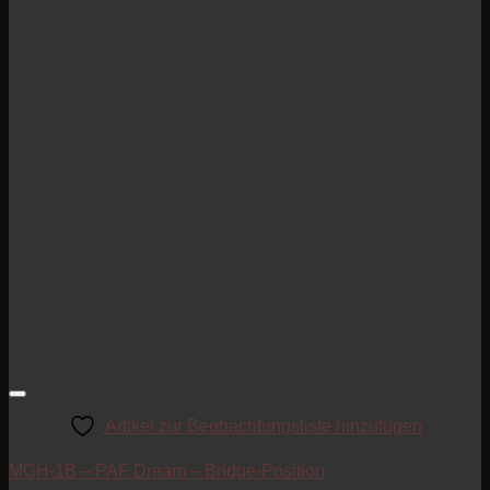
Artikel zur Beobachtungsliste hinzufügen
MGH-1B – PAF Dream – Bridge-Position