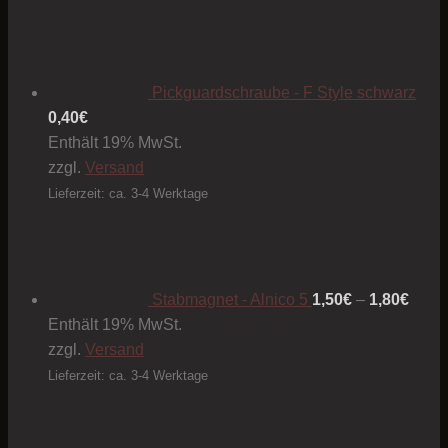
Pickguardschraube - F Style schwarz
0,40
€
Enthält 19% MwSt.
zzgl.
Versand
Lieferzeit: ca. 3-4 Werktage
Preis
1,50€
bis
1,80€
Stabmagnet - Alnico 5
1,50
€
–
1,80
€
Enthält 19% MwSt.
zzgl.
Versand
Lieferzeit: ca. 3-4 Werktage