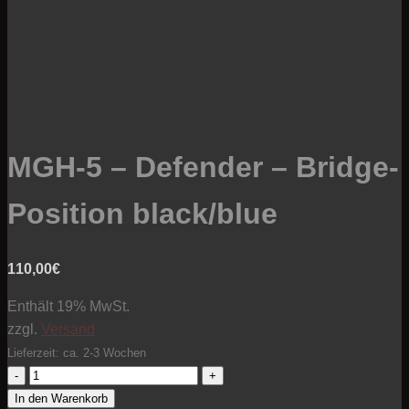
MGH-5 – Defender – Bridge-
Position black/blue
110,00
€
Enthält 19% MwSt.
zzgl.
Versand
Lieferzeit: ca. 2-3 Wochen
MGH-
5
In den Warenkorb