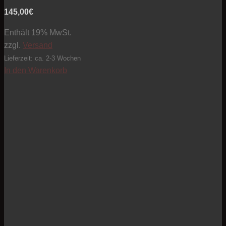
145,00
€
Enthält 19% MwSt.
zzgl.
Versand
Lieferzeit: ca. 2-3 Wochen
In den Warenkorb