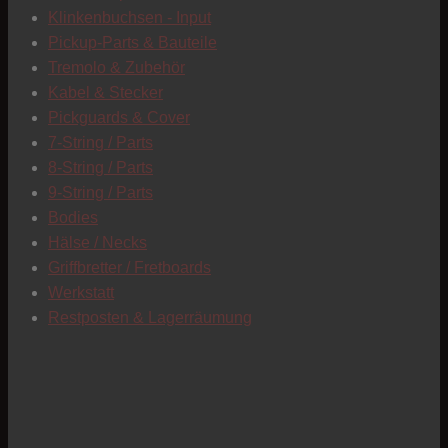
Klinkenbuchsen - Input
Pickup-Parts & Bauteile
Tremolo & Zubehör
Kabel & Stecker
C
Pickguards & Cover
C
7-String / Parts
8-String / Parts
9-String / Parts
Bodies
Hälse / Necks
Griffbretter / Fretboards
Werkstatt
Restposten & Lagerräumung