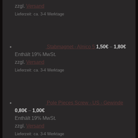
zzgl.
Versand
Lieferzeit: ca. 3-4 Werktage
Preis
1,50€
bis
1,80€
Stabmagnet - Alnico 5
1,50
€
–
1,80
€
Enthält 19% MwSt.
zzgl.
Versand
Lieferzeit: ca. 3-4 Werktage
Pole Pieces Screw - US - Gewinde
Preisspanne:
0,80
€
–
1,00
€
0,80€
Enthält 19% MwSt.
bis
zzgl.
Versand
1,00€
Lieferzeit: ca. 3-4 Werktage