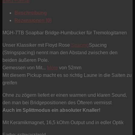
EMG Format
Soapbar
-
Beschreibung
Bridge-
Rezensionen (0)
Position
gold
MGH-7TB Soapbar Bridge-Humbucker für Tremologitarren
Menge
Unser Klassiker mit Floyd Rose
Spacing
Spacing
(Stringspacing) nennt man den Abstand zwischen den
beiden äußeren Pole.
Gemessen von Mit...
More
von 52mm
Mit diesem Pickup macht es so richtig Laune in die Saiten zu
greifen
Ohne zu zögern liefert er einen warmen und klaren Sound,
den man bei Bridgepositionen des Öfteren vermisst
Auch im Splittmodus ein absoluter Knaller!
Mit Keramikmagnet, 16,5 kOhm Output und in edler Optik
Farbe: schwarz/gold