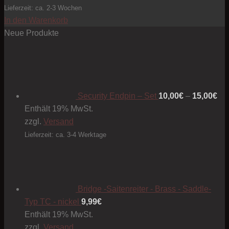
Lieferzeit: ca. 2-3 Wochen
In den Warenkorb
Neue Produkte
Pre
10
bis
15
Security Endpin – Set
10,00
€
–
15,00
€
Enthält 19% MwSt.
zzgl.
Versand
Lieferzeit: ca. 3-4 Werktage
Bridge -Saitenreiter - Brass - Saddle-
Typ TC - nickel
9,99
€
Enthält 19% MwSt.
zzgl.
Versand