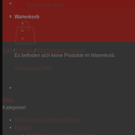
Zurück zum Shop
Warenkorb
Start
/
Pickups
/
P90/Soapbar - Format
Es befinden sich keine Produkte im Warenkorb.
Zurück zum Shop
Filter
Kategorien
MGH Custom Gitarren / Bässe
Pickups
Humbucker Mini Format - Gitarre