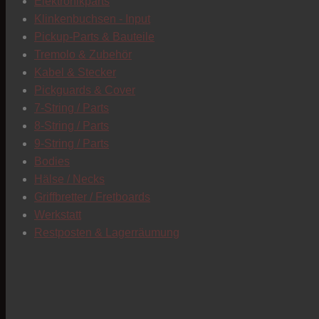
Elektronikparts
Klinkenbuchsen - Input
Pickup-Parts & Bauteile
Tremolo & Zubehör
Kabel & Stecker
Pickguards & Cover
7-String / Parts
8-String / Parts
9-String / Parts
Bodies
Hälse / Necks
Griffbretter / Fretboards
Werkstatt
Restposten & Lagerräumung