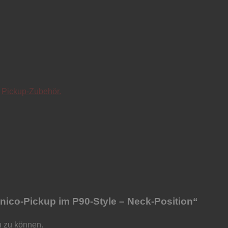
r
Pickup-Zubehör.
nico-Pickup im P90-Style – Neck-Position“
n zu können.