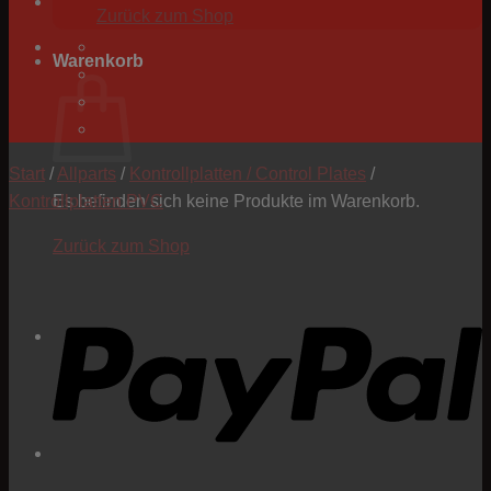
Zurück zum Shop
Warenkorb
Start
/
Allparts
/
Kontrollplatten / Control Plates
/
Kontrollplatten PVC
Es befinden sich keine Produkte im Warenkorb.
Zurück zum Shop
P