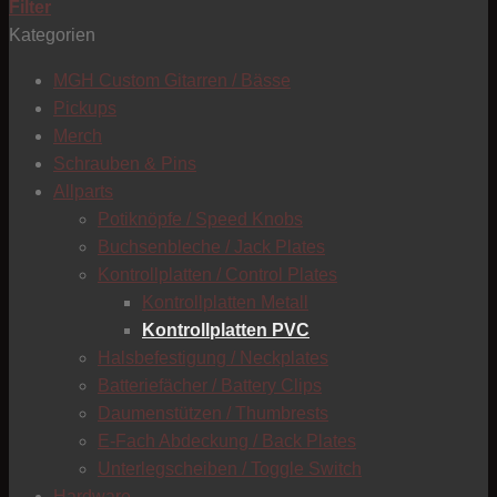
Filter
Kategorien
T
MGH Custom Gitarren / Bässe
Pickups
Merch
Schrauben & Pins
Allparts
Potiknöpfe / Speed Knobs
Buchsenbleche / Jack Plates
Kontrollplatten / Control Plates
Kontrollplatten Metall
Kontrollplatten PVC
Halsbefestigung / Neckplates
Batteriefächer / Battery Clips
Daumenstützen / Thumbrests
E-Fach Abdeckung / Back Plates
Unterlegscheiben / Toggle Switch
C
Hardware