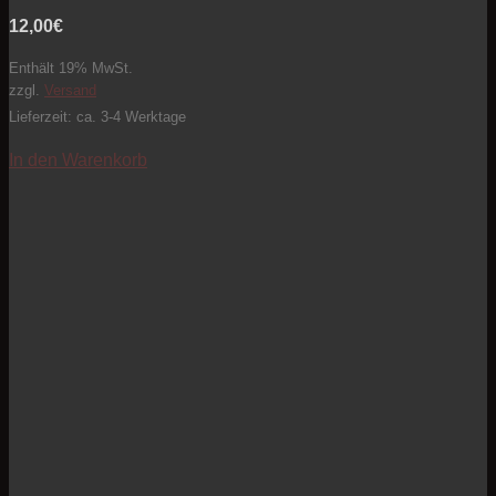
12,00
€
Enthält 19% MwSt.
zzgl.
Versand
Lieferzeit: ca. 3-4 Werktage
In den Warenkorb