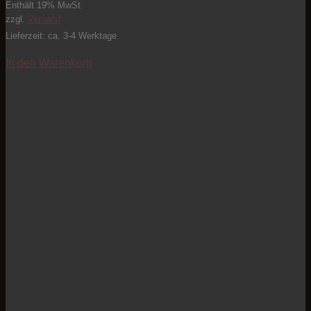
Enthält 19% MwSt.
zzgl.
Versand
Lieferzeit: ca. 3-4 Werktage
In den Warenkorb