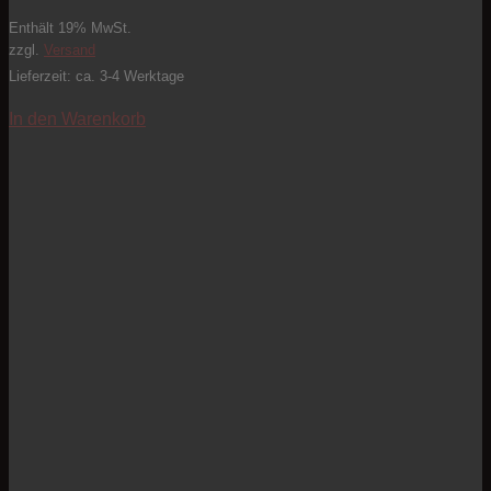
Enthält 19% MwSt.
zzgl.
Versand
Lieferzeit: ca. 3-4 Werktage
In den Warenkorb