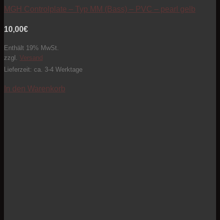
MGH Controlplate – Typ MM (Bass) – PVC – pearl gelb
10,00
€
Enthält 19% MwSt.
zzgl.
Versand
Lieferzeit: ca. 3-4 Werktage
In den Warenkorb