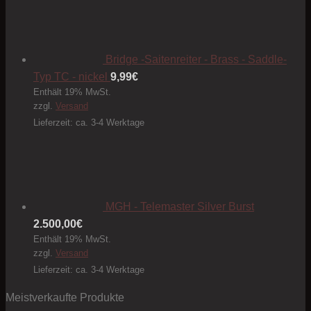
der
Produktseite
gewählt
Bridge -Saitenreiter - Brass - Saddle-
werden
Typ TC - nickel
9,99
€
Enthält 19% MwSt.
zzgl.
Versand
Lieferzeit: ca. 3-4 Werktage
MGH - Telemaster Silver Burst
2.500,00
€
Enthält 19% MwSt.
zzgl.
Versand
Lieferzeit: ca. 3-4 Werktage
Meistverkaufte Produkte