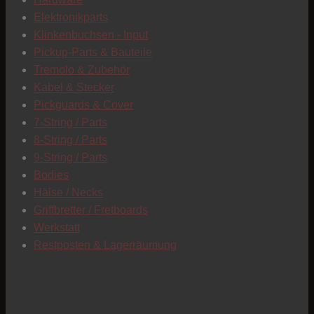
C
Elektronikparts
Klinkenbuchsen - Input
Pickup-Parts & Bauteile
Tremolo & Zubehör
Kabel & Stecker
Pickguards & Cover
7-String / Parts
8-String / Parts
9-String / Parts
Bodies
Hälse / Necks
Griffbretter / Fretboards
Werkstatt
Restposten & Lagerräumung