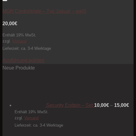
Artikel zur Beobachtungsliste hinzufügen
MGH Controlplate – Typ Jaguar – weiß
20,00
€
Enthält 19% MwSt.
zzgl.
Versand
Lieferzeit: ca. 3-4 Werktage
Ausführung wählen
Dieses
Neue Produkte
Produkt
Pre
weist
10
mehrere
bis
Varianten
15
Security Endpin – Set
10,00
€
–
15,00
€
auf.
Enthält 19% MwSt.
Die
zzgl.
Versand
Optionen
Lieferzeit: ca. 3-4 Werktage
können
auf