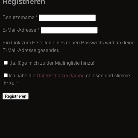
Registrieren
Erforderlich
Benutzername
*
Erforderlich
E-Mail-Adresse
*
Ein Link zum Erstellen eines neuen Passworts wird an deine
E-Mail-Adresse gesendet.
Ja, füge mich zu der Mailingliste hinzu!
Ich habe die
Datenschutzerklärung
gelesen und stimme
ihr zu.
*
Registrieren