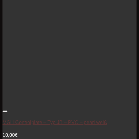
Artikel zur Beobachtungsliste hinzufügen
MGH Controlplate – Typ JB – PVC – pearl weiß
10,00
€