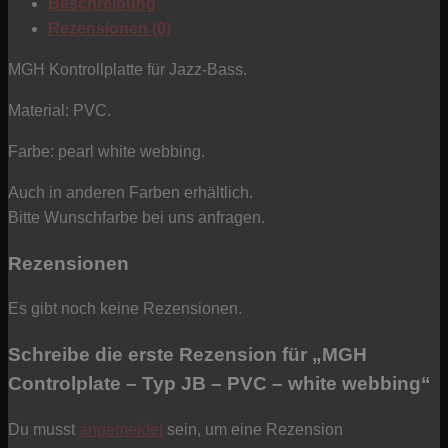
Beschreibung
-
Rezensionen (0)
PVC
-
MGH Kontrollplatte für Jazz-Bass.
white
Material: PVC.
webbing
Menge
Farbe: pearl white webbing.
Auch in anderen Farben erhältlich.
Bitte Wunschfarbe bei uns anfragen.
Rezensionen
Es gibt noch keine Rezensionen.
Schreibe die erste Rezension für „MGH
Controlplate – Typ JB – PVC – white webbing“
Du musst
angemeldet
sein, um eine Rezension