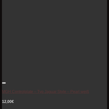
Artikel zur Beobachtungsliste hinzufügen
MGH Controlplate – Typ Jaguar Style – Pearl weiß
12,00
€