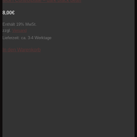
MGH Controlplate – dark black pearl
8,00
€
Enthält 19% MwSt.
zzgl.
Versand
Lieferzeit: ca. 3-4 Werktage
In den Warenkorb