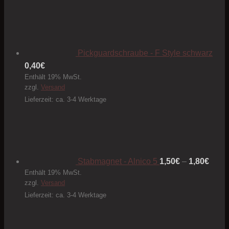
Pickguardschraube - F Style schwarz
0,40
€
Enthält 19% MwSt.
zzgl.
Versand
Lieferzeit: ca. 3-4 Werktage
Preis
1,50€
bis
1,80€
Stabmagnet - Alnico 5
1,50
€
–
1,80
€
Enthält 19% MwSt.
zzgl.
Versand
Lieferzeit: ca. 3-4 Werktage