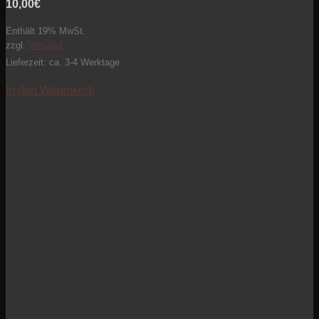
10,00
€
Enthält 19% MwSt.
zzgl.
Versand
Lieferzeit: ca. 3-4 Werktage
In den Warenkorb