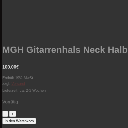
MGH Gitarrenhals Neck Halbfe
100,00
€
Enthält 19% MwSt.
zzgl.
Versand
Lieferzeit: ca. 2-3 Wochen
Vorrätig
MGH
Gitarrenhals
In den Warenkorb
Neck