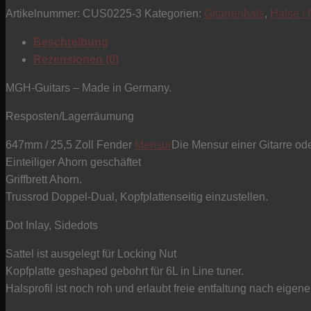
Artikelnummer:
CUS0225-3
Kategorien:
Gitarrenhals
,
Hälse /
Halbfertigteil
für
Beschreibung
Gitarre
Rezensionen (0)
-
Bolt-
MGH-Guitars – Made in Germany.
ON
Resposten/Lagerräumung
Menge
647mm / 25,5 Zoll Fender
Mensur
Die Mensur einer Gitarre od
Einteiliger Ahorn geschäftet
Griffbrett Ahorn.
Trussrod Doppel-Dual, Kopfplattenseitig einzustellen.
Dot Inlay, Sidedots
Sattel ist ausgelegt für Locking Nut
Kopfplatte geshaped gebohrt für 6L in Line tuner.
Halsprofil ist noch roh und erlaubt freie entfaltung nach eigen