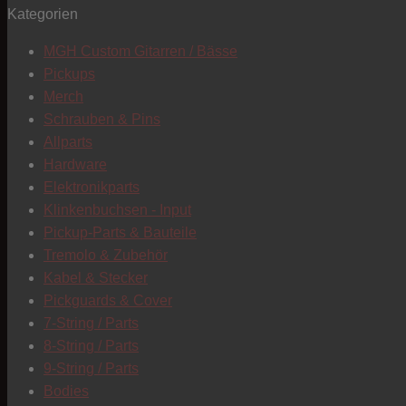
Kategorien
MGH Custom Gitarren / Bässe
Pickups
Merch
Schrauben & Pins
Allparts
Hardware
Elektronikparts
Klinkenbuchsen - Input
Pickup-Parts & Bauteile
Tremolo & Zubehör
Kabel & Stecker
Pickguards & Cover
7-String / Parts
8-String / Parts
9-String / Parts
Bodies