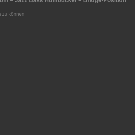
tom – Jazz Bass Humbucker – Bridge-Position“
n zu können.