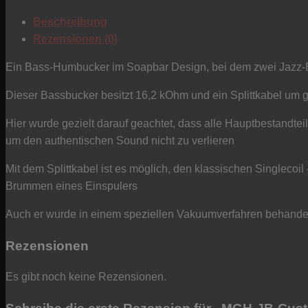
Jazz
Beschreibung
Bass
Rezensionen (0)
Humbucker
-
Ein Bass-Humbucker im Soapbar Design, bei dem zwei Jazz-
Bridge-
Dieser Bassbucker besitzt 16,2 kOhm und ein Splittkabel um 
Position
Menge
Hier wurde gezielt darauf geachtet, dass alle Hauptbestandt
um den authentischen Sound nicht zu verlieren
Mit dem Splittkabel ist es möglich, den klassischen Singlecoi
Brummen eines Einspulers
Auch er wurde in einem speziellen Vakuumverfahren behandelt,
Rezensionen
Es gibt noch keine Rezensionen.