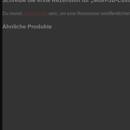
Schreibe die erste Rezension für „MGH-JB-Cus
Du musst
angemeldet
sein, um eine Rezension veröffentliche
Ähnliche Produkte