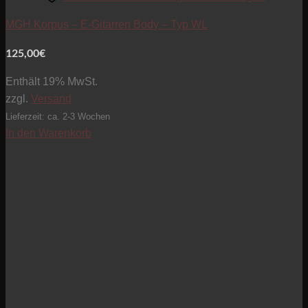
MGH Korpus – E-Gitarren Body – Typ WL
125,00
€
Enthält 19% MwSt.
zzgl.
Versand
Lieferzeit: ca. 2-3 Wochen
In den Warenkorb