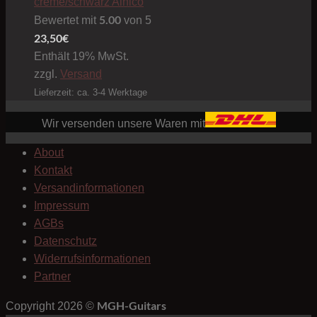
creme/schwarz Alnico
5.00
Bewertet mit
von 5
23,50
€
Enthält 19% MwSt.
zzgl.
Versand
Lieferzeit: ca. 3-4 Werktage
Wir versenden unsere Waren mit
About
Kontakt
Versandinformationen
Impressum
AGBs
Datenschutz
Widerrufsinformationen
Partner
MGH-Guitars
Copyright 2026 ©