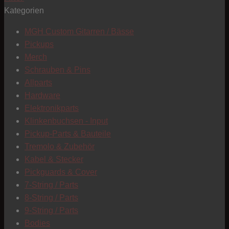
Kategorien
T
MGH Custom Gitarren / Bässe
Pickups
Merch
Schrauben & Pins
Allparts
Hardware
Elektronikparts
Klinkenbuchsen - Input
Pickup-Parts & Bauteile
Tremolo & Zubehör
Kabel & Stecker
Pickguards & Cover
7-String / Parts
8-String / Parts
9-String / Parts
C
Bodies