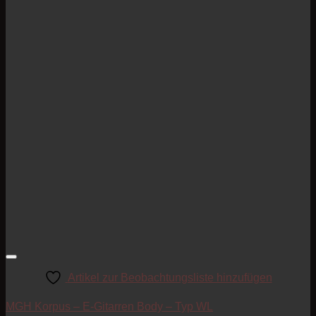
Artikel zur Beobachtungsliste hinzufügen
MGH Korpus – E-Gitarren Body – Typ WL