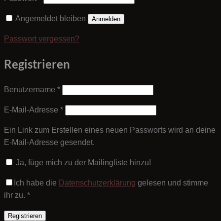
Angemeldet bleiben
Anmelden
Passwort vergessen?
Registrieren
Erforderlich
Benutzername
*
Erforderlich
E-Mail-Adresse
*
Ein Link zum Erstellen eines neuen Passworts wird an deine
E-Mail-Adresse gesendet.
Ja, füge mich zu der Mailingliste hinzu!
Ich habe die
Datenschutzerklärung
gelesen und stimme
ihr zu.
*
Registrieren