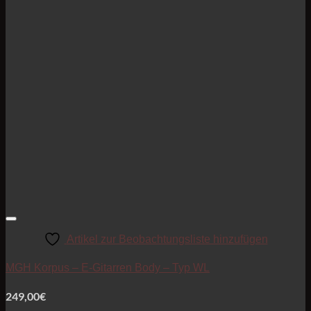
Artikel zur Beobachtungsliste hinzufügen
MGH Korpus – E-Gitarren Body – Typ WL
249,00
€