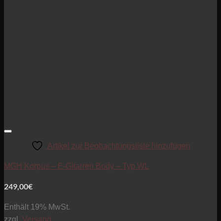
Artikel zur Beobachtungsliste hinzufügen
MGH Korpus – E-Gitarren Body – Typ WL
249,00
€
Enthält 19% MwSt.
zzgl.
Versand