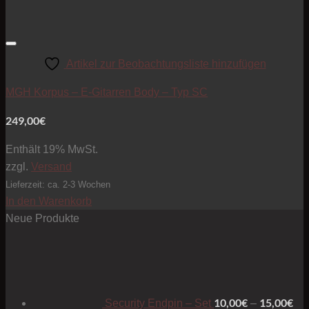
Artikel zur Beobachtungsliste hinzufügen
MGH Korpus – E-Gitarren Body – Typ SC
249,00
€
Enthält 19% MwSt.
zzgl.
Versand
Lieferzeit: ca. 2-3 Wochen
In den Warenkorb
Neue Produkte
Pre
10
bis
15
10,00
€
15,00
€
Security Endpin – Set
–