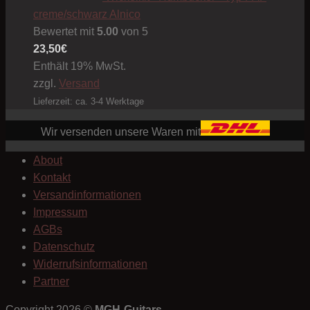
creme/schwarz Alnico
Bewertet mit
5.00
von 5
23,50
€
Enthält 19% MwSt.
zzgl.
Versand
Lieferzeit: ca. 3-4 Werktage
Wir versenden unsere Waren mit
About
Kontakt
Versandinformationen
Impressum
AGBs
Datenschutz
Widerrufsinformationen
Partner
Copyright 2026 ©
MGH-Guitars