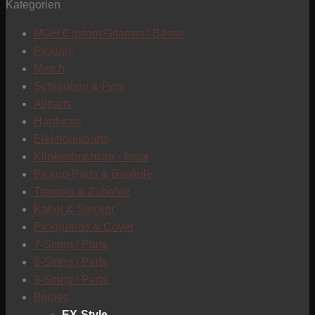
Kategorien
T
MGH Custom Gitarren / Bässe
Pickups
Merch
Schrauben & Pins
Allparts
Hardware
Elektronikparts
Klinkenbuchsen - Input
Pickup-Parts & Bauteile
Tremolo & Zubehör
Kabel & Stecker
Pickguards & Cover
7-String / Parts
8-String / Parts
9-String / Parts
Bodies
C
EX-Style