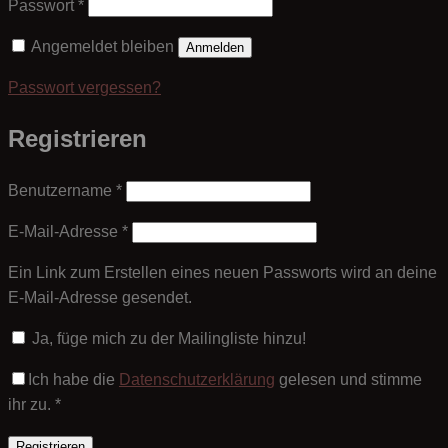
Erforderlich
Passwort
*
Angemeldet bleiben
Anmelden
Passwort vergessen?
Registrieren
Erforderlich
Benutzername
*
Erforderlich
E-Mail-Adresse
*
Ein Link zum Erstellen eines neuen Passworts wird an deine
E-Mail-Adresse gesendet.
Ja, füge mich zu der Mailingliste hinzu!
Ich habe die
Datenschutzerklärung
gelesen und stimme
ihr zu.
*
Registrieren