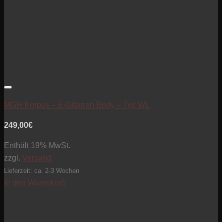
Artikel zur Beobachtungsliste hinzufügen
MGH Korpus – E-Gitarren Body – Typ WL
249,00
€
Enthält 19% MwSt.
zzgl.
Versand
Lieferzeit: ca. 2-3 Wochen
In den Warenkorb