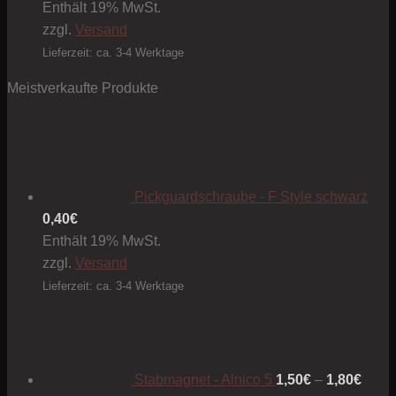
Enthält 19% MwSt.
zzgl.
Versand
Lieferzeit: ca. 3-4 Werktage
Meistverkaufte Produkte
Pickguardschraube - F Style schwarz
0,40
€
Enthält 19% MwSt.
zzgl.
Versand
Lieferzeit: ca. 3-4 Werktage
Preis
1,50€
bis
1,80€
Stabmagnet - Alnico 5
1,50
€
–
1,80
€