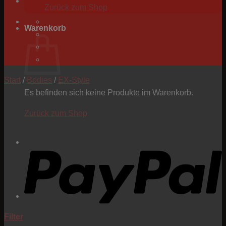
Zurück zum Shop
Warenkorb
Start
/
Bodies
/
EX-Style
Es befinden sich keine Produkte im Warenkorb.
Zurück zum Shop
P
Filter