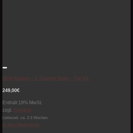
Artikel zur Beobachtungsliste hinzufügen
MGH Korpus – E-Gitarren Body – Typ WL
249,00
€
Enthält 19% MwSt.
zzgl.
Versand
Lieferzeit: ca. 2-3 Wochen
In den Warenkorb