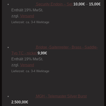
15
Security Endpin – Set
10,00
€
–
15,00
€
auf.
Enthält 19% MwSt.
Die
zzgl.
Versand
Optionen
können
Lieferzeit: ca. 3-4 Werktage
auf
der
Produktseite
gewählt
Bridge -Saitenreiter - Brass - Saddle-
werden
Typ TC - nickel
9,99
€
Enthält 19% MwSt.
zzgl.
Versand
Lieferzeit: ca. 3-4 Werktage
MGH - Telemaster Silver Burst
2.500,00
€