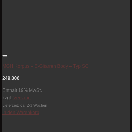
Artikel zur Beobachtungsliste hinzufügen
MGH Korpus – E-Gitarren Body – Typ SC
249,00
€
Enthält 19% MwSt.
zzgl.
Versand
Lieferzeit: ca. 2-3 Wochen
In den Warenkorb