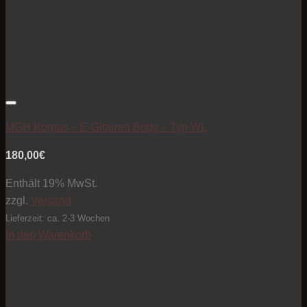
Artikel zur Beobachtungsliste hinzufügen
MGH Korpus – E-Gitarren Body – Typ WL
180,00
€
Enthält 19% MwSt.
zzgl.
Versand
Lieferzeit: ca. 2-3 Wochen
In den Warenkorb