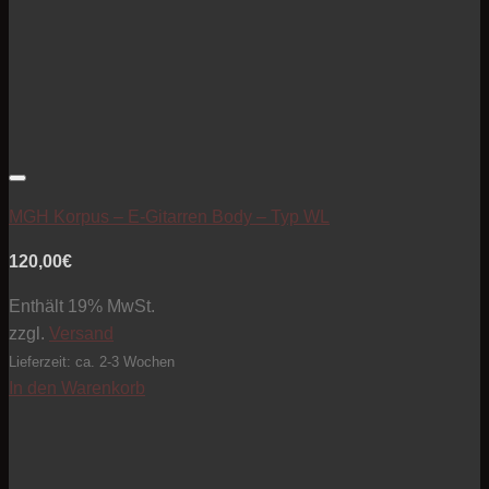
Artikel zur Beobachtungsliste hinzufügen
MGH Korpus – E-Gitarren Body – Typ WL
120,00
€
Enthält 19% MwSt.
zzgl.
Versand
Lieferzeit: ca. 2-3 Wochen
In den Warenkorb