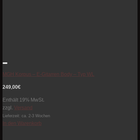
Artikel zur Beobachtungsliste hinzufügen
MGH Korpus – E-Gitarren Body – Typ WL
249,00
€
Enthält 19% MwSt.
zzgl.
Versand
Lieferzeit: ca. 2-3 Wochen
In den Warenkorb