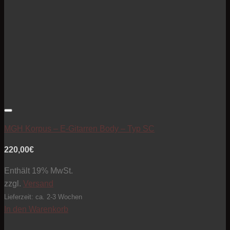
Artikel zur Beobachtungsliste hinzufügen
MGH Korpus – E-Gitarren Body – Typ SC
220,00
€
Enthält 19% MwSt.
zzgl.
Versand
Lieferzeit: ca. 2-3 Wochen
In den Warenkorb