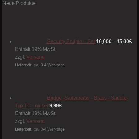
Neue Produkte
Pre
10
bis
15
Security Endpin – Set
10,00
€
–
15,00
€
Enthält 19% MwSt.
zzgl.
Versand
Lieferzeit: ca. 3-4 Werktage
Bridge -Saitenreiter - Brass - Saddle-
Typ TC - nickel
9,99
€
Enthält 19% MwSt.
zzgl.
Versand
Lieferzeit: ca. 3-4 Werktage