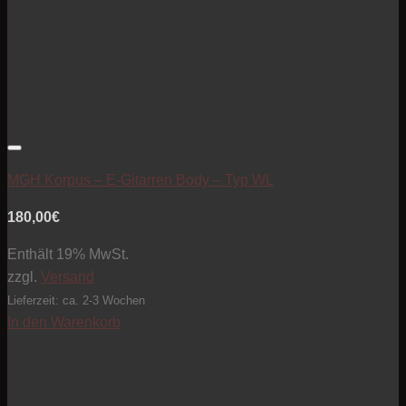
Artikel zur Beobachtungsliste hinzufügen
MGH Korpus – E-Gitarren Body – Typ WL
180,00
€
Enthält 19% MwSt.
zzgl.
Versand
Lieferzeit: ca. 2-3 Wochen
In den Warenkorb