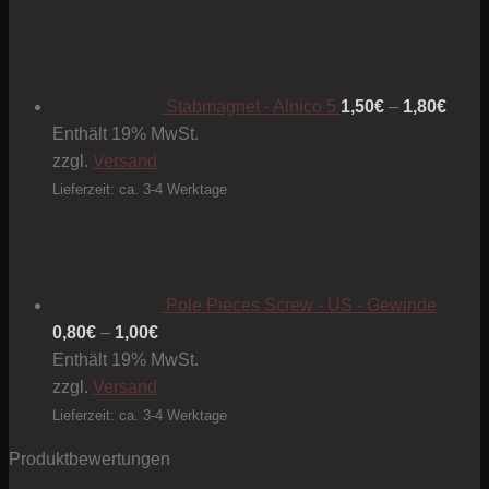
Preis
1,50€
bis
1,80€
Stabmagnet - Alnico 5
1,50
€
–
1,80
€
Enthält 19% MwSt.
zzgl.
Versand
Lieferzeit: ca. 3-4 Werktage
Pole Pieces Screw - US - Gewinde
Preisspanne:
0,80
€
–
1,00
€
0,80€
Enthält 19% MwSt.
bis
zzgl.
Versand
1,00€
Lieferzeit: ca. 3-4 Werktage
Produktbewertungen