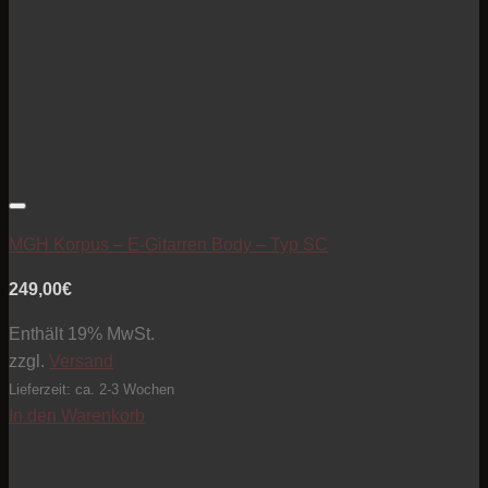
Artikel zur Beobachtungsliste hinzufügen
MGH Korpus – E-Gitarren Body – Typ SC
249,00
€
Enthält 19% MwSt.
zzgl.
Versand
Lieferzeit: ca. 2-3 Wochen
In den Warenkorb