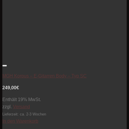
Artikel zur Beobachtungsliste hinzufügen
MGH Korpus – E-Gitarren Body – Typ SC
249,00
€
Enthält 19% MwSt.
zzgl.
Versand
Lieferzeit: ca. 2-3 Wochen
In den Warenkorb