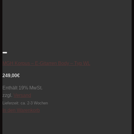
Artikel zur Beobachtungsliste hinzufügen
MGH Korpus – E-Gitarren Body – Typ WL
249,00
€
Enthält 19% MwSt.
zzgl.
Versand
Lieferzeit: ca. 2-3 Wochen
In den Warenkorb