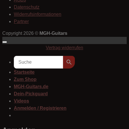
Datenschutz
Widerrufsinformationen
Partner
Copyright 2026 ©
MGH-Guitars
Vertrag widerrufen
Startseite
Zum Shop
MGH-Guitars.de
Dein-Pickguard
Videos
Anmelden / Registrieren