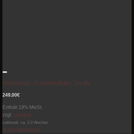
Artikel zur Beobachtungsliste hinzufügen
MGH Korpus – E-Gitarren Body – Typ WL
249,00
€
Enthält 19% MwSt.
zzgl.
Versand
Lieferzeit: ca. 2-3 Wochen
In den Warenkorb