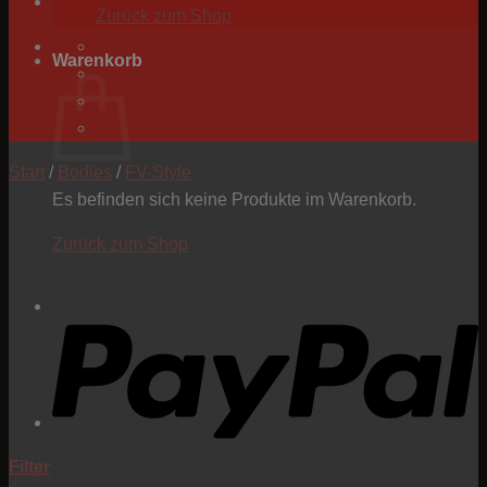
Zurück zum Shop
Warenkorb
Start
/
Bodies
/
FV-Style
Es befinden sich keine Produkte im Warenkorb.
Zurück zum Shop
P
Filter