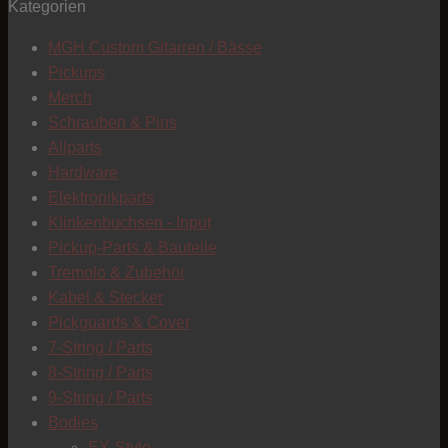
Kategorien
T
MGH Custom Gitarren / Bässe
Pickups
Merch
Schrauben & Pins
Allparts
Hardware
Elektronikparts
Klinkenbuchsen - Input
Pickup-Parts & Bauteile
Tremolo & Zubehör
Kabel & Stecker
Pickguards & Cover
7-String / Parts
8-String / Parts
9-String / Parts
Bodies
C
EX-Style