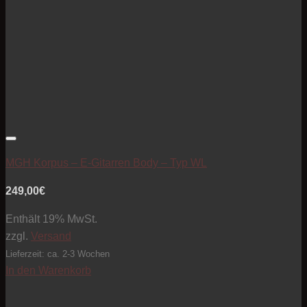
Artikel zur Beobachtungsliste hinzufügen
MGH Korpus – E-Gitarren Body – Typ WL
249,00
€
Enthält 19% MwSt.
zzgl.
Versand
Lieferzeit: ca. 2-3 Wochen
In den Warenkorb