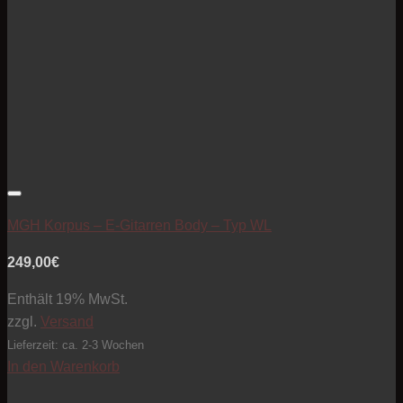
Artikel zur Beobachtungsliste hinzufügen
MGH Korpus – E-Gitarren Body – Typ WL
249,00
€
Enthält 19% MwSt.
zzgl.
Versand
Lieferzeit: ca. 2-3 Wochen
In den Warenkorb