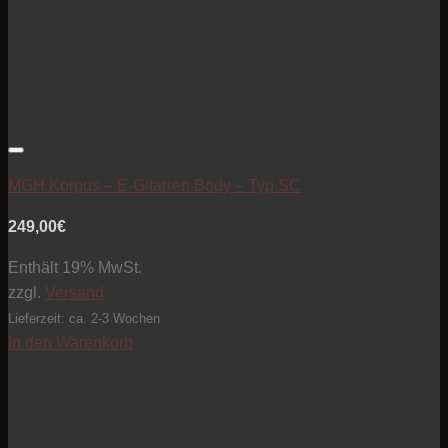
Artikel zur Beobachtungsliste hinzufügen
MGH Korpus – E-Gitarren Body – Typ SC
249,00
€
Enthält 19% MwSt.
zzgl.
Versand
Lieferzeit: ca. 2-3 Wochen
In den Warenkorb