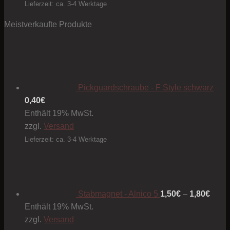
Lieferzeit: ca. 3-4 Werktage
Meistverkaufte Produkte
Pickguardschraube - F Style schwarz
0,40
€
Enthält 19% MwSt.
zzgl.
Versand
Lieferzeit: ca. 3-4 Werktage
Preis
1,50€
bis
1,80€
Stabmagnet - Alnico 5
1,50
€
–
1,80
€
Enthält 19% MwSt.
zzgl.
Versand