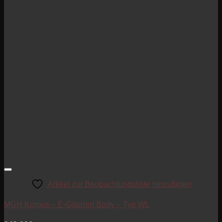
Artikel zur Beobachtungsliste hinzufügen
MGH Korpus – E-Gitarren Body – Typ WL