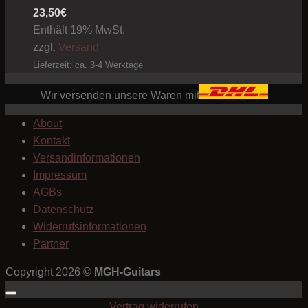
23,50
€
Enthält 19% MwSt.
zzgl.
Versand
Lieferzeit: ca. 3-4 Werktage
Wir versenden unsere Waren mit
About
Kontakt
Versandinformationen
Impressum
AGBs
Datenschutz
Widerrufsinformationen
Partner
Copyright 2026 ©
MGH-Guitars
Vertrag widerrufen