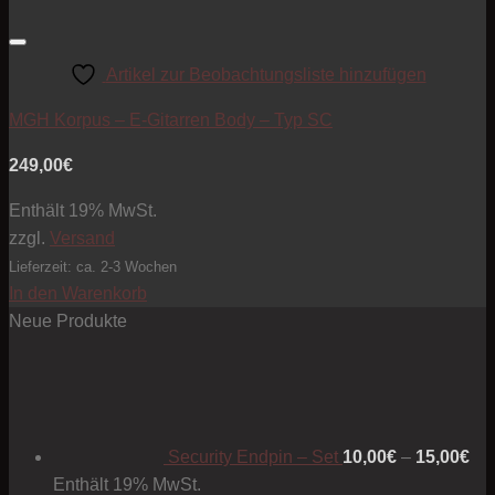
Artikel zur Beobachtungsliste hinzufügen
MGH Korpus – E-Gitarren Body – Typ SC
249,00
€
Enthält 19% MwSt.
zzgl.
Versand
Lieferzeit: ca. 2-3 Wochen
In den Warenkorb
Neue Produkte
Pre
10
bis
15
Security Endpin – Set
10,00
€
–
15,00
€
Enthält 19% MwSt.