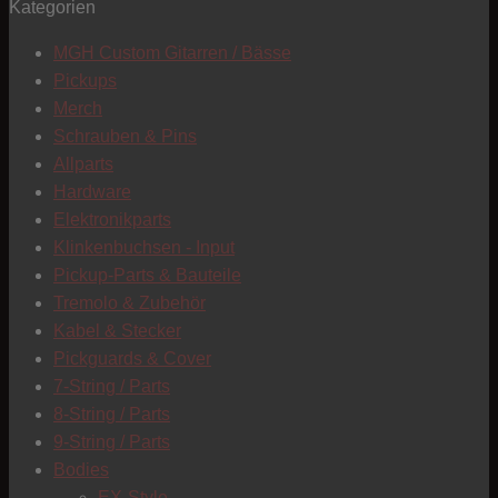
Kategorien
T
MGH Custom Gitarren / Bässe
Pickups
Merch
Schrauben & Pins
Allparts
Hardware
Elektronikparts
Klinkenbuchsen - Input
Pickup-Parts & Bauteile
Tremolo & Zubehör
Kabel & Stecker
Pickguards & Cover
7-String / Parts
8-String / Parts
9-String / Parts
Bodies
C
EX-Style