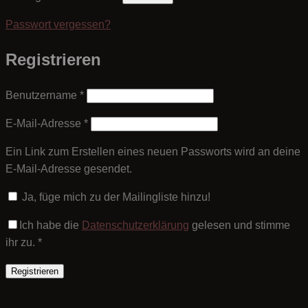
Passwort vergessen?
Registrieren
Erforderlich
Benutzername
*
Erforderlich
E-Mail-Adresse
*
Ein Link zum Erstellen eines neuen Passworts wird an deine
E-Mail-Adresse gesendet.
Ja, füge mich zu der Mailingliste hinzu!
Ich habe die
Datenschutzerklärung
gelesen und stimme
ihr zu.
*
Registrieren