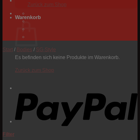
Zurück zum Shop
Warenkorb
Start
/
Bodies
/
SG-Style
Es befinden sich keine Produkte im Warenkorb.
Zurück zum Shop
P
Filter