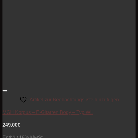
Artikel zur Beobachtungsliste hinzufügen
MGH Korpus – E-Gitarren Body – Typ WL
249,00
€
Enthält 19% MwSt.