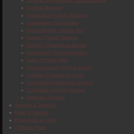
Ceramic Bar Magnets / Blockmagnete
Diverse Magnete
Humbucker Pickup / Bobbins
Unterböden / Baseplates
Abstandhalter / Keeper Bar
Federn / Pickup Springs
Klingen / Polepieces Blades
Isolierband / Pickup Isolation
Kabel / Pickup Wire
Pickupeinleger / Pickup Sheets
Polstifte / Polepieces Slugs
Schrauben/ Polepieces Screws
Schrauben / Pickup Screws
Gießharz / Epoxid
Tremolo & Zubehör
Kabel & Stecker
Pickguards & Cover
7-String / Parts