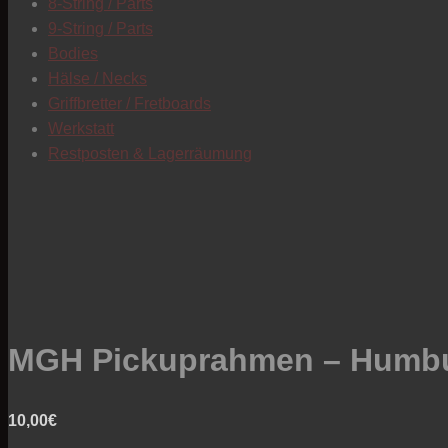
8-String / Parts
9-String / Parts
Bodies
Hälse / Necks
Griffbretter / Fretboards
Werkstatt
Restposten & Lagerräumung
MGH Pickuprahmen – Humbu
10,00
€