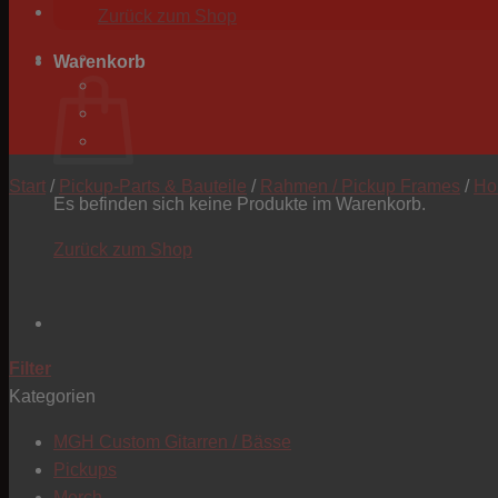
Zurück zum Shop
Warenkorb
Start
/
Pickup-Parts & Bauteile
/
Rahmen / Pickup Frames
/
Ho
Es befinden sich keine Produkte im Warenkorb.
Zurück zum Shop
Filter
Kategorien
MGH Custom Gitarren / Bässe
Pickups
Merch