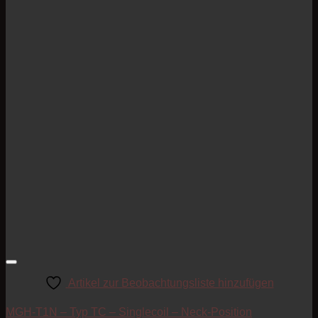
Artikel zur Beobachtungsliste hinzufügen
MGH-T1N – Typ TC – Singlecoil – Neck-Position