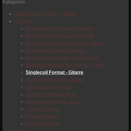
Kategorien
T
MGH Custom Gitarren / Bässe
Pickups
Humbucker Mini Format - Gitarre
Humbucker P90/Soapbar Format
Humbucker Singlecoil Format - Gitarre
Humbucker Slanted - Gitarre
Humbucker Soapbar - EMG Format
Singlecoil Humbucker Format - Gitarre
Singlecoil Format - Gitarre
Humbucker Format - Gitarre
P90/Soapbar - Format
Singlecoil Format - Bass
Humbucker Format - Bass
7-Saiter Pickups
8-Saiter Pickups
9-Saiter Pickups
C
Merch