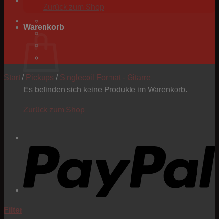
Zurück zum Shop
Warenkorb
Start
/
Pickups
/
Singlecoil Format - Gitarre
Es befinden sich keine Produkte im Warenkorb.
Zurück zum Shop
P
Filter