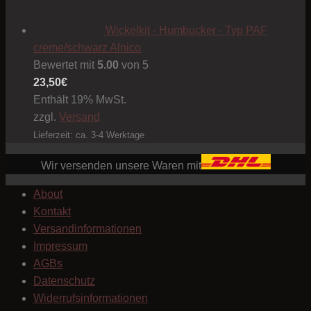
Wickelkit - Humbucker - Typ PAF
creme/schwarz Alnico
Bewertet mit
5.00
von 5
23,50
€
Enthält 19% MwSt.
zzgl.
Versand
Lieferzeit: ca. 3-4 Werktage
Wir versenden unsere Waren mit
About
Kontakt
Versandinformationen
Impressum
AGBs
Datenschutz
Widerrufsinformationen