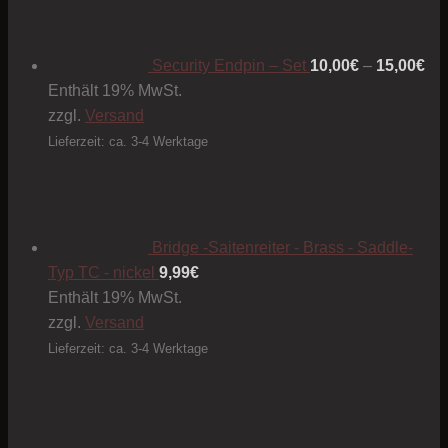
10
bis
15
Security Endpin – Set
10,00
€
–
15,00
€
Enthält 19% MwSt.
zzgl.
Versand
Lieferzeit: ca. 3-4 Werktage
Bridge -Saitenreiter - Brass - Saddle-
Typ TC - nickel
9,99
€
Enthält 19% MwSt.
zzgl.
Versand
Lieferzeit: ca. 3-4 Werktage