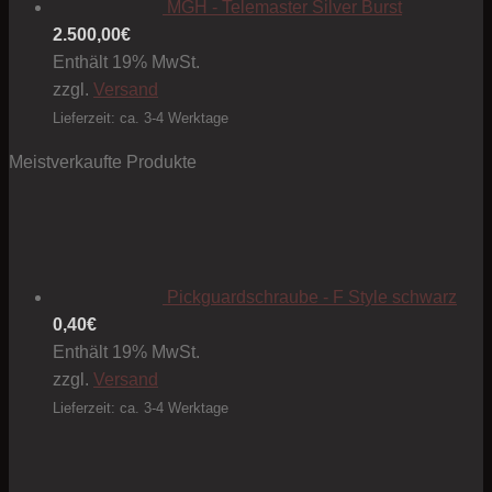
MGH - Telemaster Silver Burst
2.500,00
€
Enthält 19% MwSt.
zzgl.
Versand
Lieferzeit: ca. 3-4 Werktage
Meistverkaufte Produkte
Pickguardschraube - F Style schwarz
0,40
€
Enthält 19% MwSt.
zzgl.
Versand
Lieferzeit: ca. 3-4 Werktage
Preis
1,50€
bis