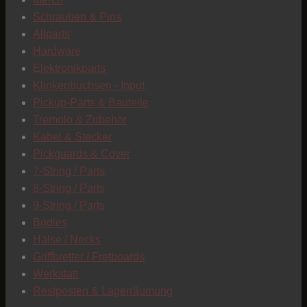
C
Schrauben & Pins
Allparts
Hardware
Elektronikparts
Klinkenbuchsen - Input
Pickup-Parts & Bauteile
Tremolo & Zubehör
Kabel & Stecker
Pickguards & Cover
7-String / Parts
8-String / Parts
9-String / Parts
Bodies
Hälse / Necks
Griffbretter / Fretboards
Werkstatt
Restposten & Lagerräumung