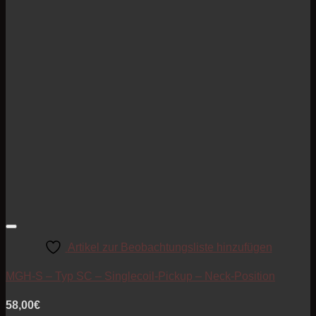
Artikel zur Beobachtungsliste hinzufügen
MGH-S – Typ SC – Singlecoil-Pickup – Neck-Position
58,00
€