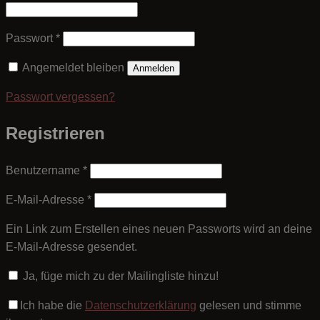
Erforderlich
Passwort
*
Angemeldet bleiben
Anmelden
Passwort vergessen?
Registrieren
Erforderlich
Benutzername
*
Erforderlich
E-Mail-Adresse
*
Ein Link zum Erstellen eines neuen Passworts wird an deine
E-Mail-Adresse gesendet.
Ja, füge mich zu der Mailingliste hinzu!
Ich habe die
Datenschutzerklärung
gelesen und stimme