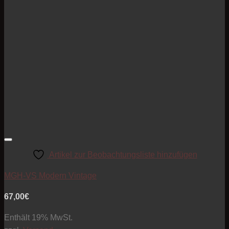
Artikel zur Beobachtungsliste hinzufügen
MGH-VS Modern Vintage
67,00
€
Enthält 19% MwSt.