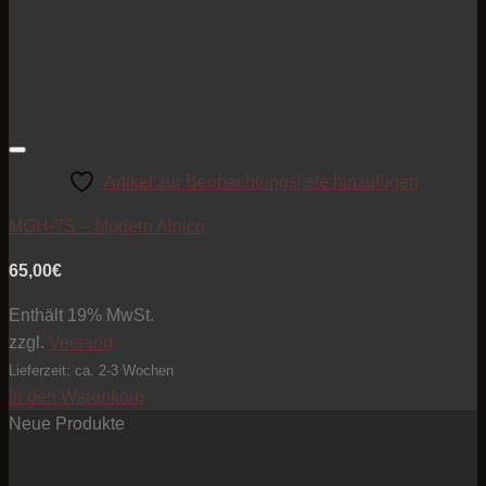
Artikel zur Beobachtungsliste hinzufügen
MGH-7S – Modern Alnico
65,00
€
Enthält 19% MwSt.
zzgl.
Versand
Lieferzeit: ca. 2-3 Wochen
In den Warenkorb
Neue Produkte
Pre