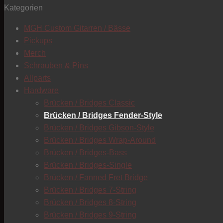
Kategorien
MGH Custom Gitarren / Bässe
Pickups
Merch
Schrauben & Pins
Allparts
Hardware
Brücken / Bridges Classic
Brücken / Bridges Fender-Style
Brücken / Bridges Gibson-Style
Brücken / Bridges Wrap-Around
Brücken / Bridges-Bass
Brücken / Bridges-Single
Brücken / Fanned Fret Bridge
Brücken / Bridges 7-String
Brücken / Bridges 8-String
Brücken / Bridges 9-String