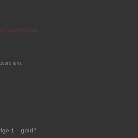
r-Style
,
Hardware
ssreitern.
dge 1 – gold“