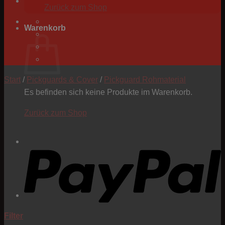
Zurück zum Shop
Warenkorb
Start
/
Pickguards & Cover
/
Pickguard Rohmaterial
Es befinden sich keine Produkte im Warenkorb.
Zurück zum Shop
P
Filter