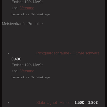
Enthält 19% MwSt.
zzgl.
Versand
Lieferzeit: ca. 3-4 Werktage
Meistverkaufte Produkte
Pickguardschraube - F Style schwarz
0,40
€
Enthält 19% MwSt.
zzgl.
Versand
Lieferzeit: ca. 3-4 Werktage
Preis
1,50€
bis
1,80€
Stabmagnet - Alnico 5
1,50
€
–
1,80
€