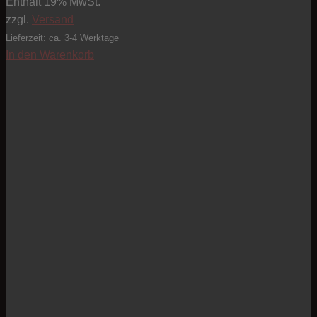
Enthält 19% MwSt.
zzgl.
Versand
Lieferzeit: ca. 3-4 Werktage
In den Warenkorb