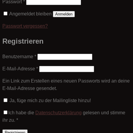
Erforderlich
Passwort
*
Angemeldet bleiben
Anmelden
Passwort vergessen?
Registrieren
Erforderlich
Benutzername
*
Erforderlich
E-Mail-Adresse
*
Ein Link zum Erstellen eines neuen Passworts wird an deine
E-Mail-Adresse gesendet.
Ja, füge mich zu der Mailingliste hinzu!
Ich habe die
Datenschutzerklärung
gelesen und stimme
ihr zu.
*
Registrieren