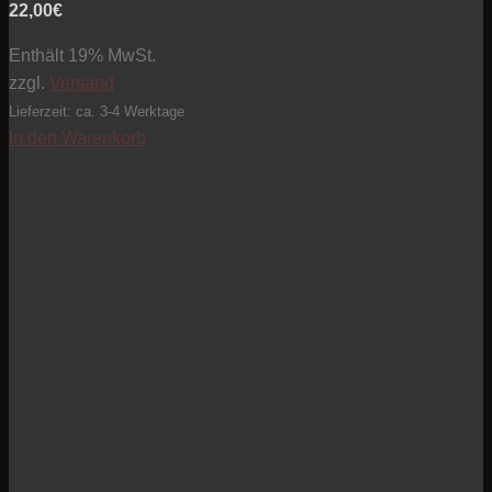
22,00
€
Enthält 19% MwSt.
zzgl.
Versand
Lieferzeit: ca. 3-4 Werktage
In den Warenkorb