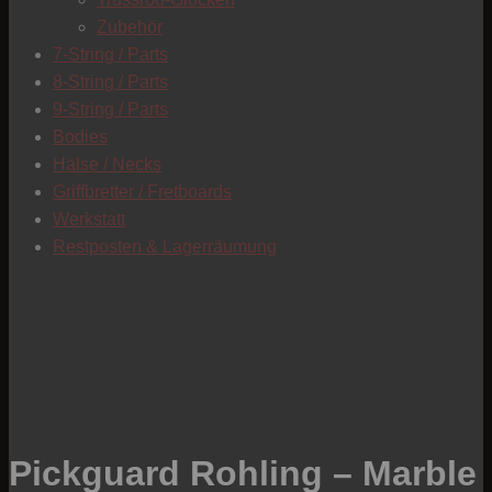
C
Zubehör
7-String / Parts
8-String / Parts
9-String / Parts
Bodies
Hälse / Necks
Griffbretter / Fretboards
Werkstatt
Restposten & Lagerräumung
Pickguard Rohling – Marble