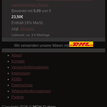
creme/schwarz Alnico
Bewertet mit
5.00
von 5
23,50
€
Enthält 19% MwSt.
zzgl.
Versand
Lieferzeit: ca. 3-4 Werktage
Wir versenden unsere Waren mit
About
Kontakt
Versandinformationen
Impressum
AGBs
Datenschutz
Widerrufsinformationen
Partner
Copyright 2026 ©
MGH-Guitars