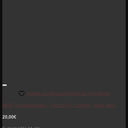
Artikel zur Beobachtungsliste hinzufügen
MGH Trussrodglocke – Typ Epi LP Custom – pearl weiß
20,00
€