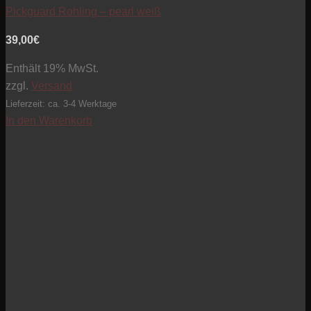
Pickguard Rohling – pearl weiß
39,00
€
Enthält 19% MwSt.
zzgl.
Versand
Lieferzeit: ca. 3-4 Werktage
In den Warenkorb