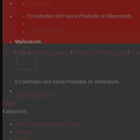
Es befinden sich keine Produkte im Warenkorb.
Zurück zum Shop
Warenkorb
Start
/
Pickup-Parts & Bauteile
/
Kappen / Pickup Covers
/
Hum
Es befinden sich keine Produkte im Warenkorb.
Zurück zum Shop
Filter
Kategorien
MGH Custom Gitarren / Bässe
Pickups
Merch