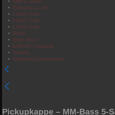
Kabel & Stecker
Pickguards & Cover
7-String / Parts
8-String / Parts
9-String / Parts
Bodies
Hälse / Necks
Griffbretter / Fretboards
Werkstatt
Restposten & Lagerräumung
Pickupkappe – MM-Bass 5-Sa