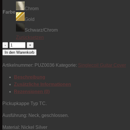
Chrom
Farbe
Gold
Schwarz/Chrom
Zurücksetzen
Pickupkappe
-
In den Warenkorb
Typ
Artikelnummer:
PUZ0036
Kategorie:
Singlecoil Guitar Cover
TC
-
Beschreibung
Neck
Zusätzliche Informationen
geschlossen
Rezensionen (0)
Menge
Pickupkappe Typ TC.
Ausführung: Neck, geschlossen.
Material: Nickel Silver