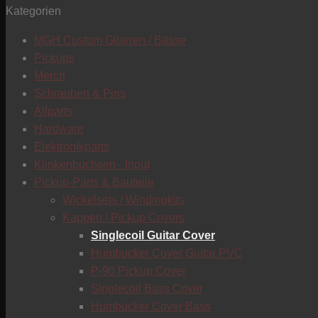
Kategorien
MGH Custom Gitarren / Bässe
Pickups
Merch
Schrauben & Pins
Allparts
Hardware
Elektronikparts
Klinkenbuchsen - Input
Pickup-Parts & Bauteile
Wickelsets / Windingkits
Kappen / Pickup Covers
Singlecoil Guitar Cover
Humbucker Cover Guitar PVC
P-90 Pickup Cover
Singlecoil Bass Cover
Humbucker Cover Bass