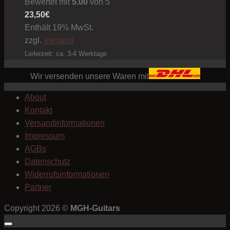
Bewertet mit
5.00
von 5
23,50
€
Enthält 19% MwSt.
zzgl.
Versand
Lieferzeit: ca. 3-4 Werktage
Wir versenden unsere Waren mit
About
Kontakt
Versandinformationen
Impressum
AGBs
Datenschutz
Widerrufsinformationen
Partner
Copyright 2026 ©
MGH-Guitars