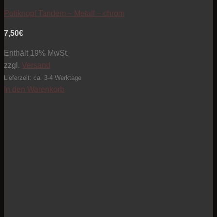
Artikel zur Beobachtungsliste hinzufügen
Potiknopf Tandem – Metall – chrom
7,50
€
Enthält 19% MwSt.
zzgl.
Versand
Lieferzeit: ca. 3-4 Werktage
In den Warenkorb