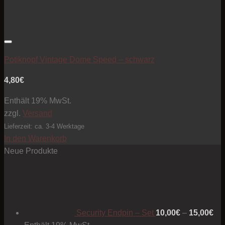
Artikel zur Beobachtungsliste hinzufügen
Potiknopf Vintage Dome Speed – schwarz
4,80
€
Enthält 19% MwSt.
zzgl.
Versand
Lieferzeit: ca. 3-4 Werktage
In den Warenkorb
Neue Produkte
Pre
10
bis
15
Security Endpin – Set
10,00
€
–
15,00
€