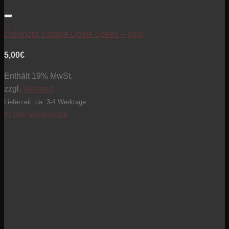
Artikel zur Beobachtungsliste hinzufügen
Potiknopf Vintage Dome Speed – gold
5,00
€
Enthält 19% MwSt.
zzgl.
Versand
Lieferzeit: ca. 3-4 Werktage
In den Warenkorb