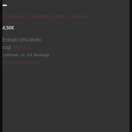
Artikel zur Beobachtungsliste hinzufügen
Potiknopf – Typ Dome Speed – schwarz
4,50
€
Enthält 19% MwSt.
zzgl.
Versand
Lieferzeit: ca. 3-4 Werktage
In den Warenkorb