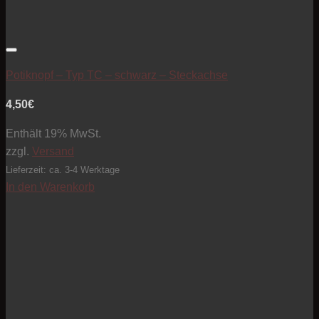
Artikel zur Beobachtungsliste hinzufügen
Potiknopf – Typ TC – schwarz – Steckachse
4,50
€
Enthält 19% MwSt.
zzgl.
Versand
Lieferzeit: ca. 3-4 Werktage
In den Warenkorb