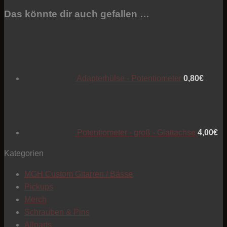
Das könnte dir auch gefallen …
T
Adapterhülse - Potentiometer
0,80
€
Potentiometer - groß - Glattachse
4,00
€
Kategorien
MGH Custom Gitarren / Bässe
Pickups
Merch
Schrauben & Pins
C
Allparts