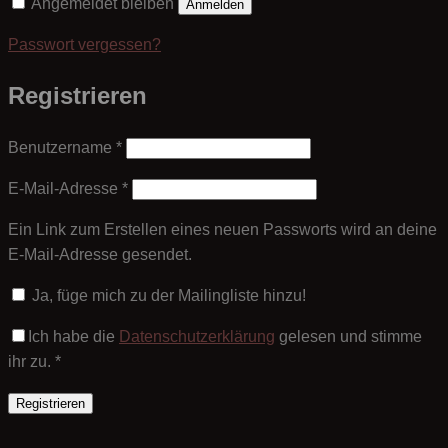
Angemeldet bleiben
Anmelden
Passwort vergessen?
Registrieren
Erforderlich
Benutzername
*
Erforderlich
E-Mail-Adresse
*
Ein Link zum Erstellen eines neuen Passworts wird an deine
E-Mail-Adresse gesendet.
Ja, füge mich zu der Mailingliste hinzu!
Ich habe die
Datenschutzerklärung
gelesen und stimme
ihr zu.
*
Registrieren