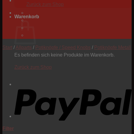
Zurück zum Shop
Warenkorb
Start
/
Allparts
/
Potiknöpfe / Speed Knobs
/
Potiknöpfe Metall
Es befinden sich keine Produkte im Warenkorb.
Zurück zum Shop
P
Filter