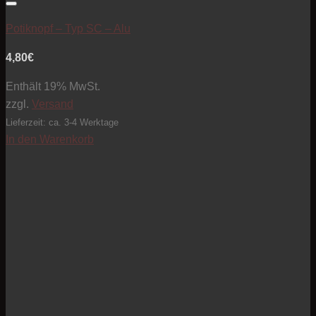
Artikel zur Beobachtungsliste hinzufügen
Potiknopf – Typ SC – Alu
4,80
€
Enthält 19% MwSt.
zzgl.
Versand
Lieferzeit: ca. 3-4 Werktage
In den Warenkorb