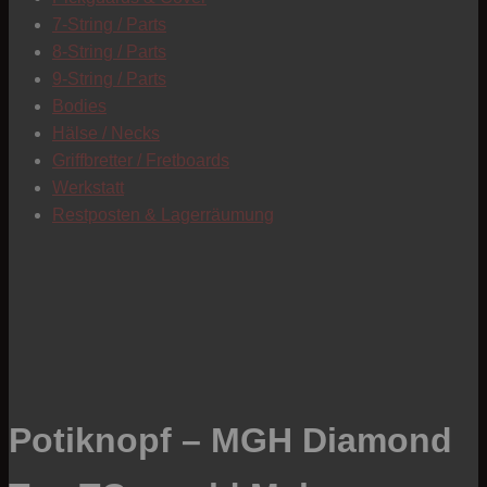
7-String / Parts
8-String / Parts
9-String / Parts
Bodies
Hälse / Necks
Griffbretter / Fretboards
Werkstatt
Restposten & Lagerräumung
Potiknopf – MGH Diamond