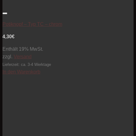
Artikel zur Beobachtungsliste hinzufügen
Potiknopf – Typ TC – chrom
4,30
€
Enthält 19% MwSt.
zzgl.
Versand
Lieferzeit: ca. 3-4 Werktage
In den Warenkorb