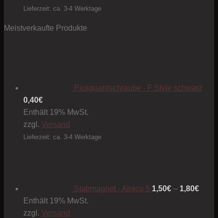
Lieferzeit: ca. 3-4 Werktage
Meistverkaufte Produkte
Pickguardschraube - F Style schwarz
0,40
€
Enthält 19% MwSt.
zzgl.
Versand
Lieferzeit: ca. 3-4 Werktage
Preis
1,50€
bis
1,80€
Stabmagnet - Alnico 5
1,50
€
–
1,80
€
Enthält 19% MwSt.
zzgl.
Versand