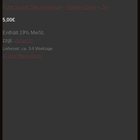
Pure Sound Speakerkabel – Klinke-Klinke – 3m
5,00
€
Enthält 19% MwSt.
zzgl.
Versand
Lieferzeit: ca. 3-4 Werktage
In den Warenkorb