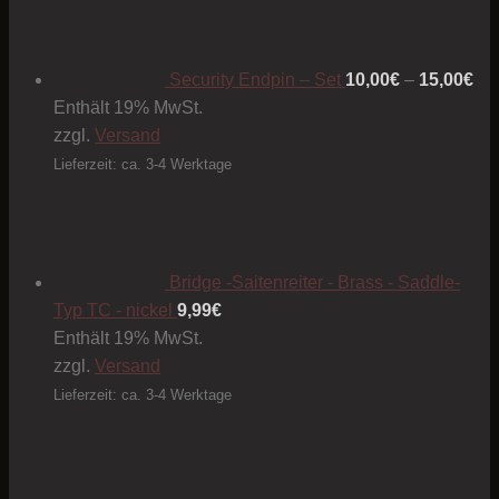
10
bis
15
Security Endpin – Set
10,00
€
–
15,00
€
Enthält 19% MwSt.
zzgl.
Versand
Lieferzeit: ca. 3-4 Werktage
Bridge -Saitenreiter - Brass - Saddle-
Typ TC - nickel
9,99
€
Enthält 19% MwSt.
zzgl.
Versand
Lieferzeit: ca. 3-4 Werktage