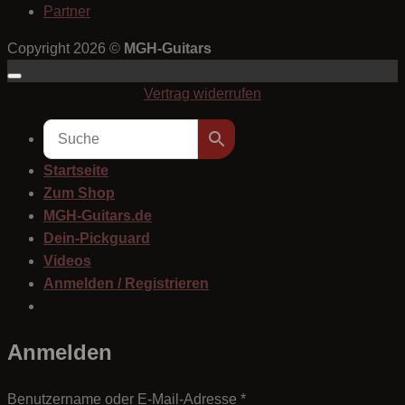
Partner
Copyright 2026 ©
MGH-Guitars
Vertrag widerrufen
Startseite
Zum Shop
MGH-Guitars.de
Dein-Pickguard
Videos
Anmelden / Registrieren
Anmelden
Erforderlich
Benutzername oder E-Mail-Adresse
*