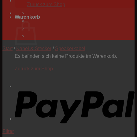
Zurück zum Shop
Warenkorb
Start
/
Kabel & Stecker
/
Speakerkabel
Es befinden sich keine Produkte im Warenkorb.
Zurück zum Shop
P
Filter