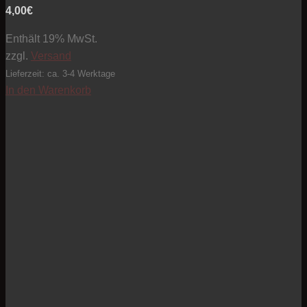
4,00
€
Enthält 19% MwSt.
zzgl.
Versand
Lieferzeit: ca. 3-4 Werktage
In den Warenkorb