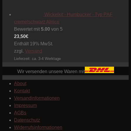
Wickelkit - Humbucker - Typ PAF
creme/schwarz Alnico
Bewertet mit
5.00
von 5
23,50
€
Enthält 19% MwSt.
zzgl.
Versand
Lieferzeit: ca. 3-4 Werktage
Wir versenden unsere Waren mit
About
Kontakt
Versandinformationen
Impressum
AGBs
Datenschutz
Widerrufsinformationen