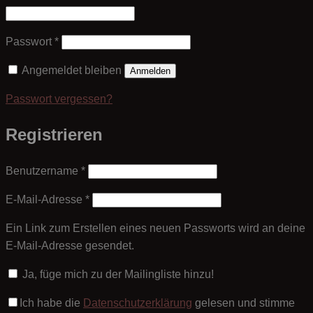
Erforderlich
Passwort
*
Angemeldet bleiben
Anmelden
Passwort vergessen?
Registrieren
Erforderlich
Benutzername
*
Erforderlich
E-Mail-Adresse
*
Ein Link zum Erstellen eines neuen Passworts wird an deine
E-Mail-Adresse gesendet.
Ja, füge mich zu der Mailingliste hinzu!
Ich habe die
Datenschutzerklärung
gelesen und stimme