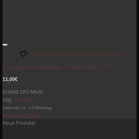
Artikel zur Beobachtungsliste hinzufügen
Pure Sound Speakerkabel – Klinke-Klinke – 10m
11,00
€
Enthält 19% MwSt.
zzgl.
Versand
Lieferzeit: ca. 3-4 Werktage
In den Warenkorb
Neue Produkte
Pre