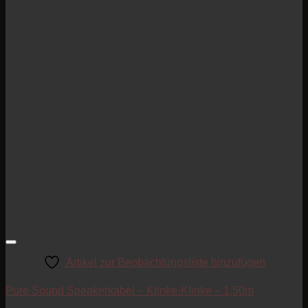
Artikel zur Beobachtungsliste hinzufügen
Pure Sound Speakerkabel – Klinke-Klinke – 1,50m