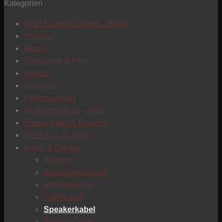
Kategorien
T
MGH Custom Gitarren / Bässe
Pickups
Merch
Schrauben & Pins
Allparts
Hardware
Elektronikparts
Klinkenbuchsen - Input
Pickup-Parts & Bauteile
Tremolo & Zubehör
Kabel & Stecker
Adapter
Instrumentenkabel
Mikrofonkabel
Patchkabel
Speakerkabel
C
Stecker Cinch