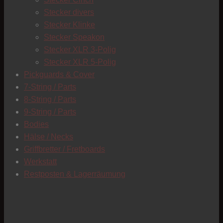
C
Stecker divers
Stecker Klinke
Stecker Speakon
Stecker XLR 3-Polig
Stecker XLR 5-Polig
Pickguards & Cover
7-String / Parts
8-String / Parts
9-String / Parts
Bodies
Hälse / Necks
Griffbretter / Fretboards
Werkstatt
Restposten & Lagerräumung