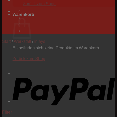
Zurück zum Shop
Warenkorb
Start
/
Werkstatt
/
Inlays
Es befinden sich keine Produkte im Warenkorb.
Zurück zum Shop
P
Filter