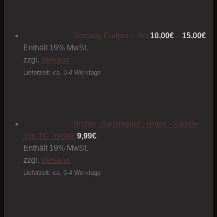
10
bis
15
Security Endpin – Set
10,00
€
–
15,00
€
Enthält 19% MwSt.
zzgl.
Versand
Lieferzeit: ca. 3-4 Werktage
Bridge -Saitenreiter - Brass - Saddle-
Typ TC - nickel
9,99
€
Enthält 19% MwSt.
zzgl.
Versand
Lieferzeit: ca. 3-4 Werktage