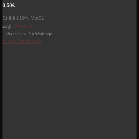
0,50
€
Enthält 19% MwSt.
zzgl.
Versand
Lieferzeit: ca. 3-4 Werktage
In den Warenkorb