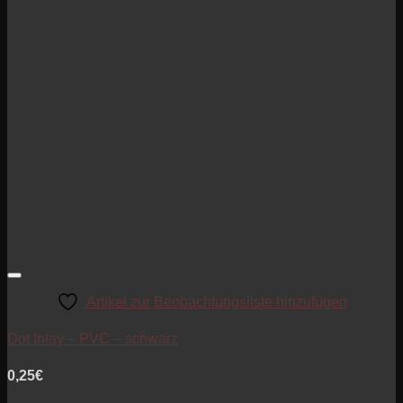
Artikel zur Beobachtungsliste hinzufügen
Dot Inlay – PVC – schwarz
0,25
€