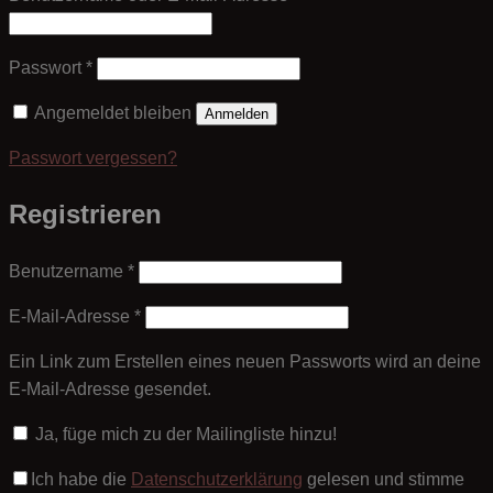
Erforderlich
Passwort
*
Angemeldet bleiben
Anmelden
Passwort vergessen?
Registrieren
Erforderlich
Benutzername
*
Erforderlich
E-Mail-Adresse
*
Ein Link zum Erstellen eines neuen Passworts wird an deine
E-Mail-Adresse gesendet.
Ja, füge mich zu der Mailingliste hinzu!
Ich habe die
Datenschutzerklärung
gelesen und stimme