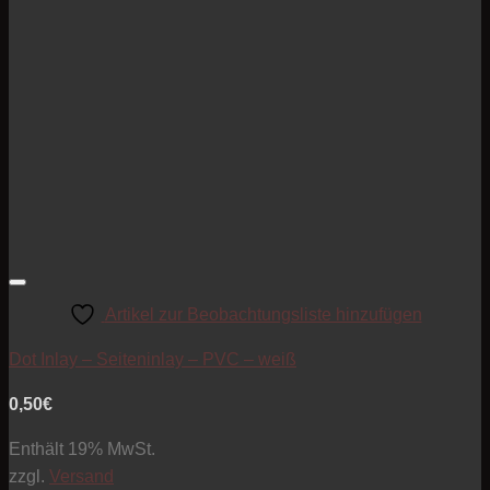
Artikel zur Beobachtungsliste hinzufügen
Dot Inlay – Seiteninlay – PVC – weiß
0,50
€
Enthält 19% MwSt.
zzgl.
Versand