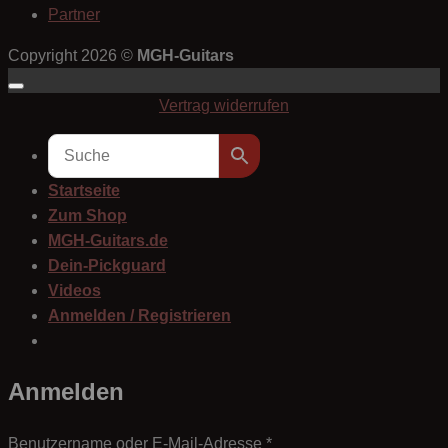
Partner
Copyright 2026 ©
MGH-Guitars
Vertrag widerrufen
Startseite
Zum Shop
MGH-Guitars.de
Dein-Pickguard
Videos
Anmelden / Registrieren
Anmelden
Erforderlich
Benutzername oder E-Mail-Adresse
*