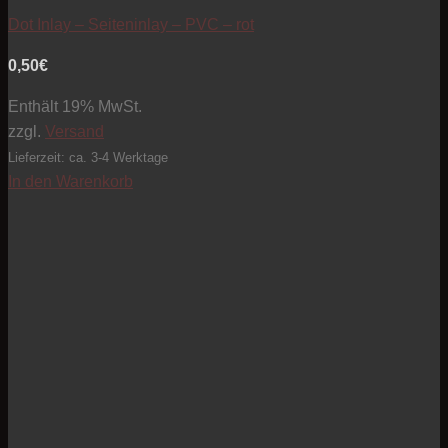
Dot Inlay – Seiteninlay – PVC – rot
0,50
€
Enthält 19% MwSt.
zzgl.
Versand
Lieferzeit: ca. 3-4 Werktage
In den Warenkorb