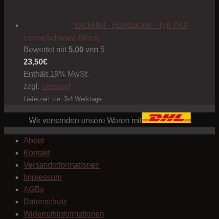
Wickelkit - Humbucker - Typ PAF
creme/schwarz Alnico
Bewertet mit
5.00
von 5
23,50
€
Enthält 19% MwSt.
zzgl.
Versand
Lieferzeit: ca. 3-4 Werktage
Wir versenden unsere Waren mit
About
Kontakt
Versandinformationen
Impressum
AGBs
Datenschutz
Widerrufsinformationen