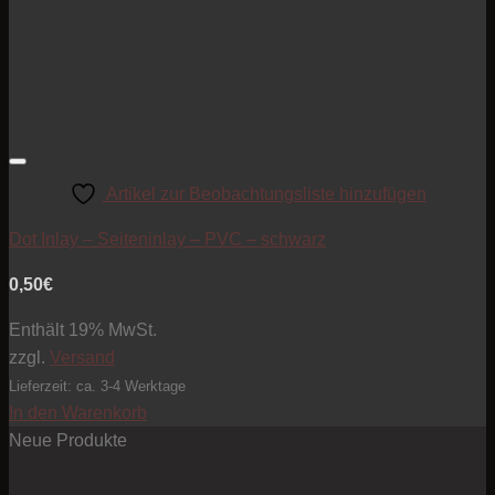
Artikel zur Beobachtungsliste hinzufügen
Dot Inlay – Seiteninlay – PVC – schwarz
0,50
€
Enthält 19% MwSt.
zzgl.
Versand
Lieferzeit: ca. 3-4 Werktage
In den Warenkorb
Neue Produkte
Pre