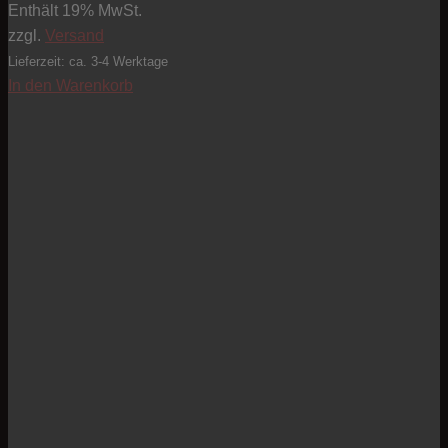
Enthält 19% MwSt.
zzgl.
Versand
Lieferzeit: ca. 3-4 Werktage
In den Warenkorb