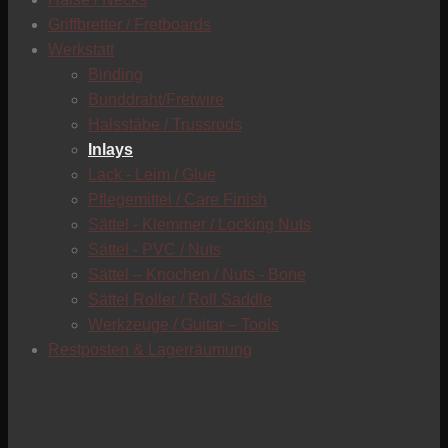
C
Griffbretter / Fretboards
Werkstatt
Binding
Bunddraht/Fretwire
Halsstäbe / Trussrods
Inlays
Lack - Leim / Glue
Pflegemittel / Care Finish
Sättel - Klemmer / Locking Nuts
Sättel - PVC / Nuts
Sättel – Knochen / Nuts - Bone
Sättel Roller / Roll Saddle
Werkzeuge / Guitar – Tools
Restposten & Lagerräumung