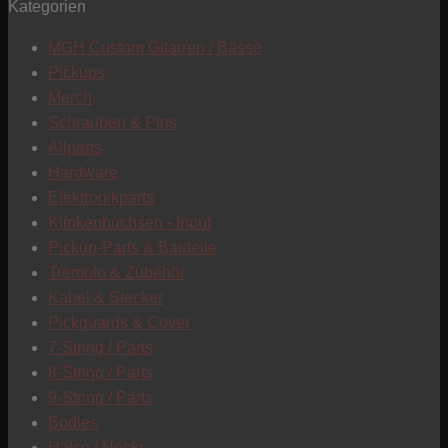
Kategorien
T
MGH Custom Gitarren / Bässe
Pickups
Merch
Schrauben & Pins
Allparts
Hardware
Elektronikparts
Klinkenbuchsen - Input
Pickup-Parts & Bauteile
Tremolo & Zubehör
Kabel & Stecker
Pickguards & Cover
7-String / Parts
8-String / Parts
9-String / Parts
Bodies
C
Hälse / Necks