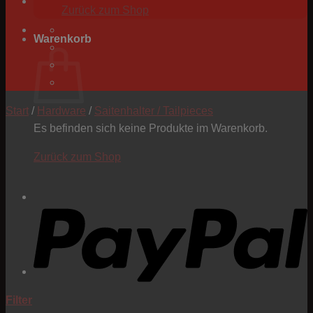
Zurück zum Shop
Warenkorb
Start
/
Hardware
/
Saitenhalter / Tailpieces
Es befinden sich keine Produkte im Warenkorb.
Zurück zum Shop
P
Filter