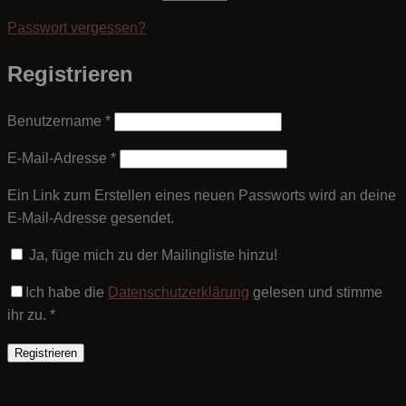
Passwort vergessen?
Registrieren
Erforderlich
Benutzername
*
Erforderlich
E-Mail-Adresse
*
Ein Link zum Erstellen eines neuen Passworts wird an deine
E-Mail-Adresse gesendet.
Ja, füge mich zu der Mailingliste hinzu!
Ich habe die
Datenschutzerklärung
gelesen und stimme
ihr zu.
*
Registrieren