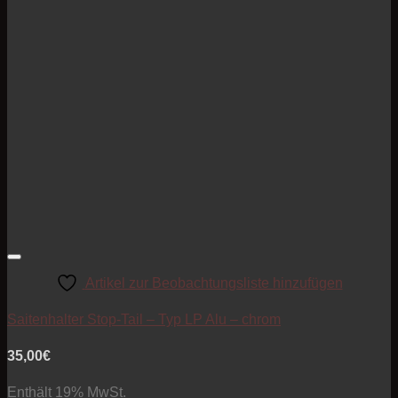
Artikel zur Beobachtungsliste hinzufügen
Saitenhalter Stop-Tail – Typ LP Alu – chrom
35,00
€
Enthält 19% MwSt.