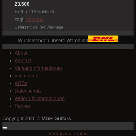
23,50
€
Enthält 19% MwSt.
zzgl.
Versand
Lieferzeit: ca. 3-4 Werktage
Wir versenden unsere Waren mit
About
Kontakt
Versandinformationen
Impressum
AGBs
Datenschutz
Widerrufsinformationen
Partner
Copyright 2026 ©
MGH-Guitars
Vertrag widerrufen