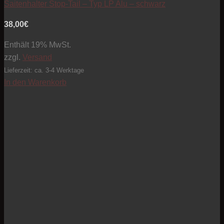
Saitenhalter Stop-Tail – Typ LP Alu – schwarz
38,00
€
Enthält 19% MwSt.
zzgl.
Versand
Lieferzeit: ca. 3-4 Werktage
In den Warenkorb