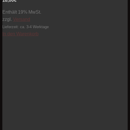
18,00
€
Enthält 19% MwSt.
zzgl.
Versand
Lieferzeit: ca. 3-4 Werktage
In den Warenkorb