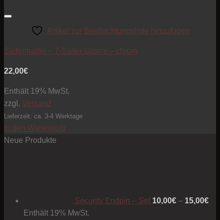
Artikel zur Beobachtungsliste hinzufügen
Saitenhalter – 7-Saiter Gitarre – chrom
22,00
€
Enthält 19% MwSt.
zzgl.
Versand
Lieferzeit: ca. 3-4 Werktage
In den Warenkorb
Neue Produkte
Pre
10
bis
15
Security Endpin – Set
10,00
€
–
15,00
€
Enthält 19% MwSt.