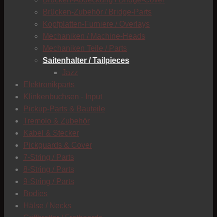
C
Brücken-Zubehör / Bridge-Parts
Kopfplatten-Furniere / Overlays
Mechaniken / Machine-Heads
Mechaniken Teile / Parts
Saitenhalter / Tailpieces
Jazz
Elektronikparts
Klinkenbuchsen - Input
Pickup-Parts & Bauteile
Tremolo & Zubehör
Kabel & Stecker
Pickguards & Cover
7-String / Parts
8-String / Parts
9-String / Parts
Bodies
Hälse / Necks