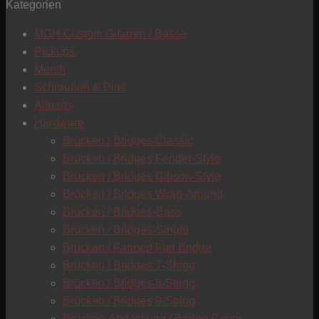
Kategorien
T
MGH Custom Gitarren / Bässe
Pickups
Merch
Schrauben & Pins
Allparts
Hardware
Brücken / Bridges Classic
Brücken / Bridges Fender-Style
Brücken / Bridges Gibson-Style
Brücken / Bridges Wrap-Around
Brücken / Bridges-Bass
Brücken / Bridges-Single
Brücken / Fanned Fret Bridge
Brücken / Bridges 7-String
Brücken / Bridges 8-String
Brücken / Bridges 9-String
C
Brücken-Abdeckung / Bridge-Cover