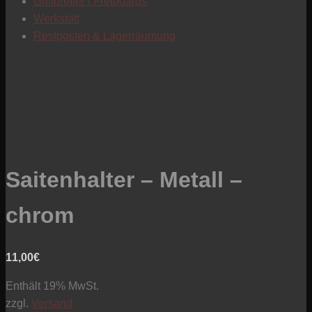
Griffbretter / Fretboards
Werkstatt
Restposten & Lagerräumung
Saitenhalter – Metall –
chrom
11,00
€
Enthält 19% MwSt.
zzgl.
Versand