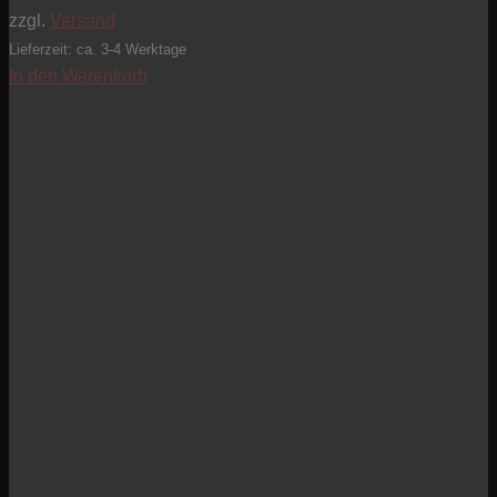
zzgl.
Versand
Lieferzeit: ca. 3-4 Werktage
In den Warenkorb