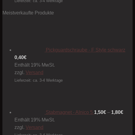
Lieferzeit: ca. 3-4 Werktage
Meistverkaufte Produkte
Pickguardschraube - F Style schwarz
0,40
€
Enthält 19% MwSt.
zzgl.
Versand
Lieferzeit: ca. 3-4 Werktage
Preis
1,50€
bis
1,80€
Stabmagnet - Alnico 5
1,50
€
–
1,80
€
Enthält 19% MwSt.
zzgl.
Versand