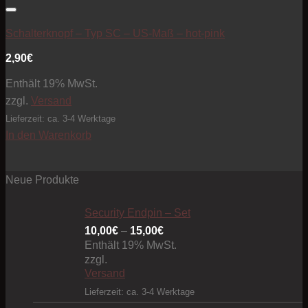
Artikel zur Beobachtungsliste hinzufügen
Schalterknopf – Typ SC – US-Maß – hot-pink
2,90
€
Enthält 19% MwSt.
zzgl.
Versand
Lieferzeit: ca. 3-4 Werktage
In den Warenkorb
Neue Produkte
Security Endpin – Set
Preisspanne:
10,00
€
–
15,00
€
10,00€
Enthält 19% MwSt.
bis
zzgl.
Versand
15,00€
Lieferzeit: ca. 3-4 Werktage