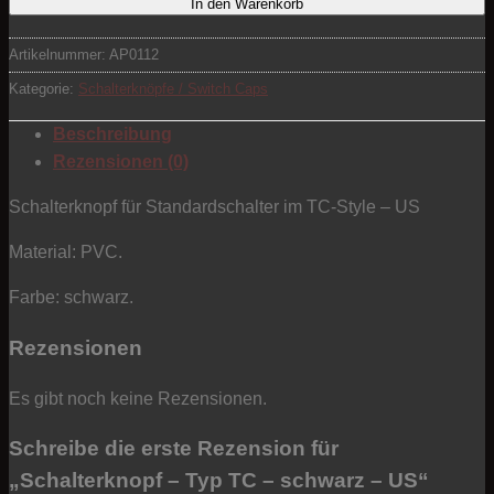
In den Warenkorb
Artikelnummer:
AP0112
Kategorie:
Schalterknöpfe / Switch Caps
Beschreibung
Rezensionen (0)
Schalterknopf für Standardschalter im TC-Style – US
Material: PVC.
Farbe: schwarz.
Rezensionen
Es gibt noch keine Rezensionen.
Schreibe die erste Rezension für
„Schalterknopf – Typ TC – schwarz – US“