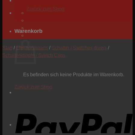
Zurück zum Shop
Warenkorb
Start
/
Elektronikparts
/
Schalter / Switches divers
/
Schalterknöpfe / Switch Caps
Es befinden sich keine Produkte im Warenkorb.
Zurück zum Shop
P