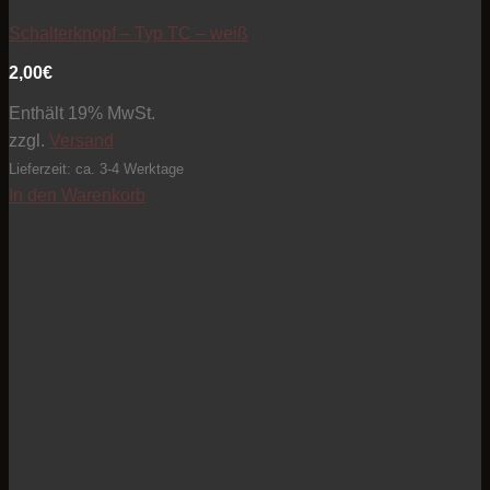
Artikel zur Beobachtungsliste hinzufügen
Schalterknopf – Typ TC – weiß
2,00
€
Enthält 19% MwSt.
zzgl.
Versand
Lieferzeit: ca. 3-4 Werktage
In den Warenkorb