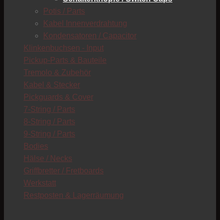
Potis / Parts
Kabel Innenverdrahtung
C
Kondensatoren / Capacitor
C
Klinkenbuchsen - Input
Pickup-Parts & Bauteile
Tremolo & Zubehör
Kabel & Stecker
Pickguards & Cover
7-String / Parts
8-String / Parts
9-String / Parts
Bodies
Hälse / Necks
Griffbretter / Fretboards
Werkstatt
Restposten & Lagerräumung