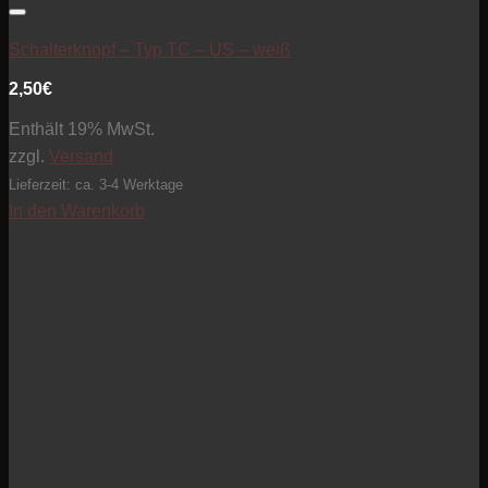
Artikel zur Beobachtungsliste hinzufügen
Schalterknopf – Typ TC – US – weiß
2,50
€
Enthält 19% MwSt.
zzgl.
Versand
Lieferzeit: ca. 3-4 Werktage
In den Warenkorb