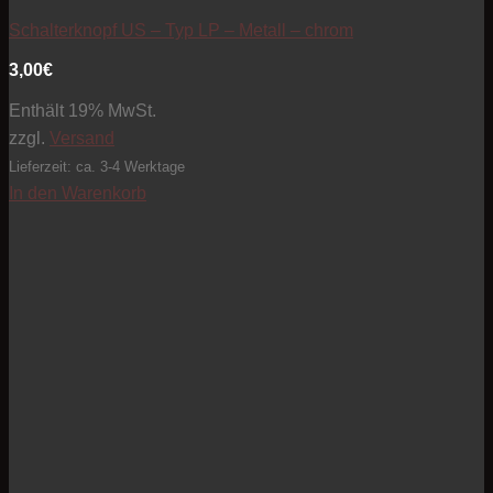
Artikel zur Beobachtungsliste hinzufügen
Schalterknopf US – Typ LP – Metall – chrom
3,00
€
Enthält 19% MwSt.
zzgl.
Versand
Lieferzeit: ca. 3-4 Werktage
In den Warenkorb