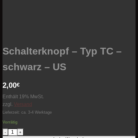
Schalterknopf – Typ TC –
schwarz – US
2,00
€
Enthält 19% MwSt.
zzgl.
Versand
Lieferzeit: ca. 3-4 Werktage
Vorrätig
Schalterknopf - Typ TC - schwarz - US Menge