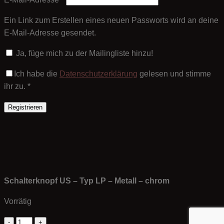
Ein Link zum Erstellen eines neuen Passworts wird an deine
E-Mail-Adresse gesendet.
Ja, füge mich zu der Mailingliste hinzu!
Ich habe die
Datenschutzerklärung
gelesen und stimme
ihr zu.
*
Registrieren
Schalterknopf US – Typ LP – Metall – chrom
Vorrätig
Schalterknopf