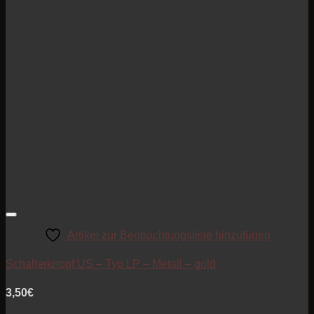
Artikel zur Beobachtungsliste hinzufügen
Schalterknopf US – Typ LP – Metall – gold
3,50
€