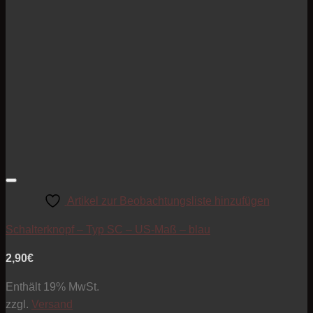
Artikel zur Beobachtungsliste hinzufügen
Schalterknopf – Typ SC – US-Maß – blau
2,90
€
Enthält 19% MwSt.
zzgl.
Versand