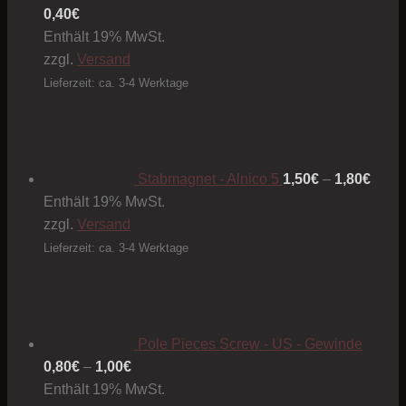
0,40
€
Enthält 19% MwSt.
zzgl.
Versand
Lieferzeit: ca. 3-4 Werktage
Preis
1,50€
bis
1,80€
Stabmagnet - Alnico 5
1,50
€
–
1,80
€
Enthält 19% MwSt.
zzgl.
Versand
Lieferzeit: ca. 3-4 Werktage
Pole Pieces Screw - US - Gewinde
Preisspanne:
0,80
€
–
1,00
€
0,80€
Enthält 19% MwSt.