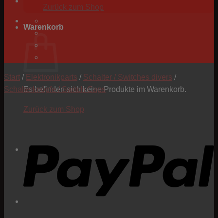
Zurück zum Shop
Warenkorb
Start
/
Elektronikparts
/
Schalter / Switches divers
/
Schalterknöpfe / Switch Caps
Es befinden sich keine Produkte im Warenkorb.
Zurück zum Shop
P