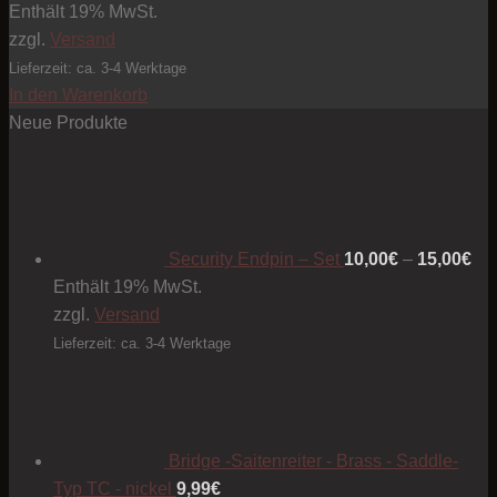
Enthält 19% MwSt.
zzgl.
Versand
Lieferzeit: ca. 3-4 Werktage
In den Warenkorb
Neue Produkte
Pre
10
bis
15
Security Endpin – Set
10,00
€
–
15,00
€
Enthält 19% MwSt.
zzgl.
Versand
Lieferzeit: ca. 3-4 Werktage
Bridge -Saitenreiter - Brass - Saddle-
Typ TC - nickel
9,99
€