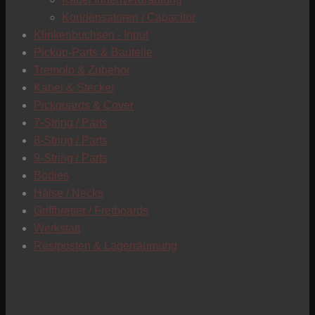
C
Kondensatoren / Capacitor
Klinkenbuchsen - Input
Pickup-Parts & Bauteile
Tremolo & Zubehör
Kabel & Stecker
Pickguards & Cover
7-String / Parts
8-String / Parts
9-String / Parts
Bodies
Hälse / Necks
Griffbretter / Fretboards
Werkstatt
Restposten & Lagerräumung