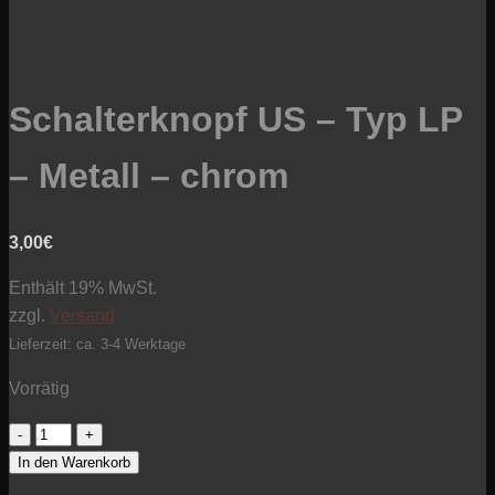
Schalterknopf US – Typ LP
– Metall – chrom
3,00
€
Enthält 19% MwSt.
zzgl.
Versand
Lieferzeit: ca. 3-4 Werktage
Vorrätig
Schalterknopf
US
In den Warenkorb
-