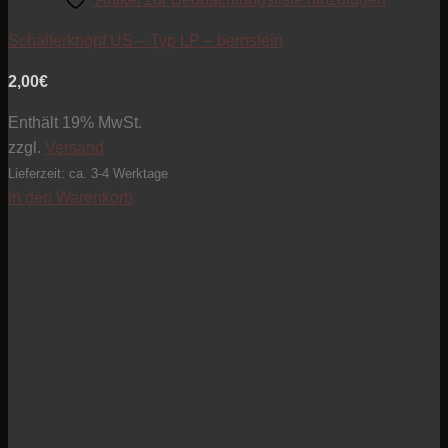
Schalterknopf US – Typ LP – bernstein
2,00
€
Enthält 19% MwSt.
zzgl.
Versand
Lieferzeit: ca. 3-4 Werktage
In den Warenkorb