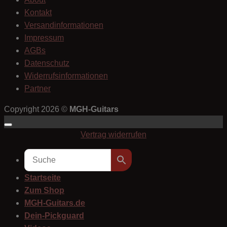
Kontakt
Versandinformationen
Impressum
AGBs
Datenschutz
Widerrufsinformationen
Partner
Copyright 2026 ©
MGH-Guitars
Vertrag widerrufen
Startseite
Zum Shop
MGH-Guitars.de
Dein-Pickguard