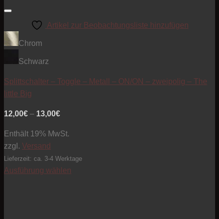
Artikel zur Beobachtungsliste hinzufügen
Chrom
Schwarz
Splittschalter – Toggle – Metall – ON/ON – zweipolig – The
little Big
Preisspanne:
12,00
€
–
13,00
€
12,00€
Enthält 19% MwSt.
bis
zzgl.
Versand
13,00€
Lieferzeit: ca. 3-4 Werktage
Ausführung wählen
Dieses
Produkt
weist
mehrere