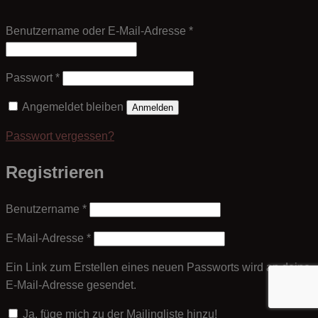
Erforderlich
Benutzername oder E-Mail-Adresse
*
Erforderlich
Passwort
*
Angemeldet bleiben
Anmelden
Passwort vergessen?
Registrieren
Erforderlich
Benutzername
*
Erforderlich
E-Mail-Adresse
*
Ein Link zum Erstellen eines neuen Passworts wird an deine
E-Mail-Adresse gesendet.
Ja, füge mich zu der Mailingliste hinzu!