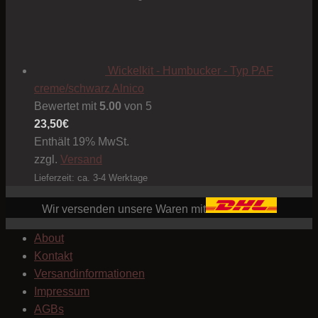
Wickelkit - Humbucker - Typ PAF
creme/schwarz Alnico
Bewertet mit
5.00
von 5
23,50
€
Enthält 19% MwSt.
zzgl.
Versand
Lieferzeit: ca. 3-4 Werktage
Wir versenden unsere Waren mit
About
Kontakt
Versandinformationen
Impressum
AGBs