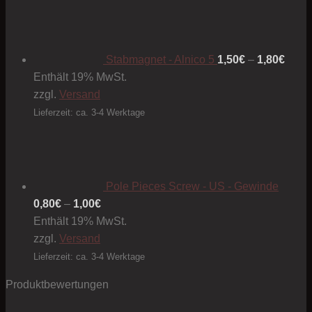
Preis
1,50€
bis
1,80€
Stabmagnet - Alnico 5
1,50
€
–
1,80
€
Enthält 19% MwSt.
zzgl.
Versand
Lieferzeit: ca. 3-4 Werktage
Pole Pieces Screw - US - Gewinde
Preisspanne:
0,80
€
–
1,00
€
0,80€
Enthält 19% MwSt.
bis
zzgl.
Versand
1,00€
Lieferzeit: ca. 3-4 Werktage
Produktbewertungen