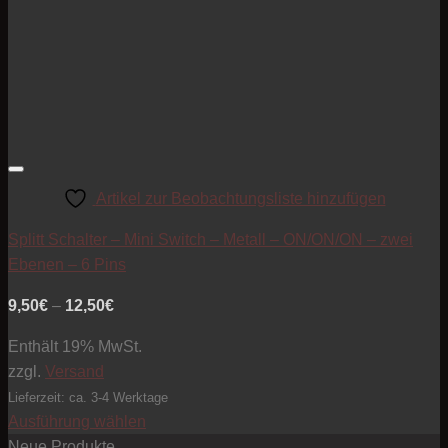
Artikel zur Beobachtungsliste hinzufügen
Splitt Schalter – Mini Switch – Metall – ON/ON/ON – zwei
Ebenen – 6 Pins
Preisspanne:
9,50
€
–
12,50
€
9,50€
Enthält 19% MwSt.
bis
zzgl.
Versand
12,50€
Lieferzeit: ca. 3-4 Werktage
Ausführung wählen
Dieses
Neue Produkte