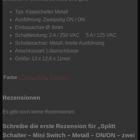
Pins
Menge
Typ: Kippschalter Metall
Ausführung: Zweipolig ON / ON
Einbauachse Ø: 6mm
Schaltleistung: 2 A / 250 VAC 5 A / 125 VAC
Schalterachse: Metall, breite Ausführung
Anschlussart: Lötanschlüsse
Größe: 13 x 12,6 x 11mm
Farbe
Chrom
,
Gold
,
Schwarz
Rezensionen
Es gibt noch keine Rezensionen.
Schreibe die erste Rezension für „Splitt
Schalter – Mini Switch – Metall – ON/ON – zwei