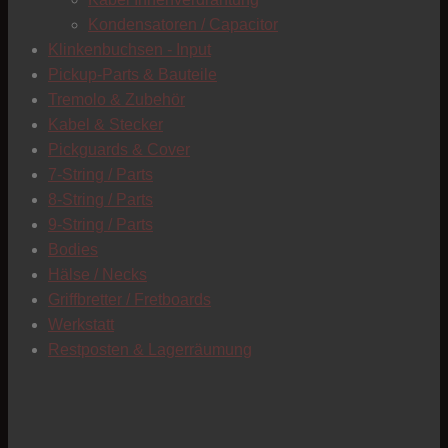
C
Kondensatoren / Capacitor
Klinkenbuchsen - Input
Pickup-Parts & Bauteile
Tremolo & Zubehör
Kabel & Stecker
Pickguards & Cover
7-String / Parts
8-String / Parts
9-String / Parts
Bodies
Hälse / Necks
Griffbretter / Fretboards
Werkstatt
Restposten & Lagerräumung