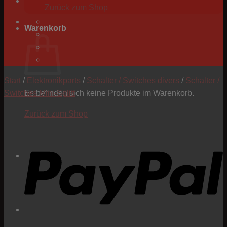
Zurück zum Shop
Warenkorb
Start
/
Elektronikparts
/
Schalter / Switches divers
/
Schalter /
Switches Mini-Splitt
Es befinden sich keine Produkte im Warenkorb.
Zurück zum Shop
P