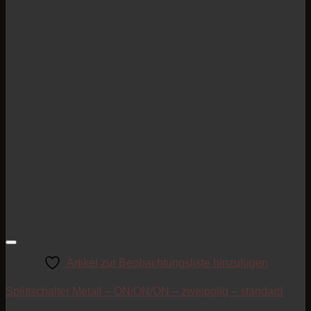
Artikel zur Beobachtungsliste hinzufügen
Splittschalter Metall – ON/ON/ON – zweipolig – standard