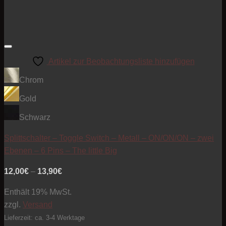
Artikel zur Beobachtungsliste hinzufügen
Chrom
Gold
Schwarz
Splittschalter – Toggle Switch – Metall – ON/ON/ON – zwei
Ebenen – 6 Pins – The little Big
Preisspanne:
12,00
€
–
13,90
€
12,00€
Enthält 19% MwSt.
bis
zzgl.
Versand
13,90€
Lieferzeit: ca. 3-4 Werktage