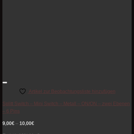
Artikel zur Beobachtungsliste hinzufügen
Splitt Switch – Mini Switch – Metall – ON/ON – zwei Ebenen
– 6 Pins
Preisspanne:
9,00
€
–
10,00
€
9,00€