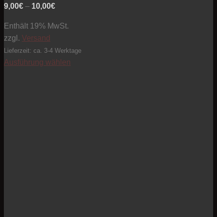
Preisspanne:
9,00
€
–
10,00
€
9,00€
Enthält 19% MwSt.
bis
zzgl.
Versand
10,00€
Lieferzeit: ca. 3-4 Werktage
Ausführung wählen
Dieses
Produkt
weist
mehrere
Varianten
auf.
Die
Optionen
können
auf
der
Produktseite