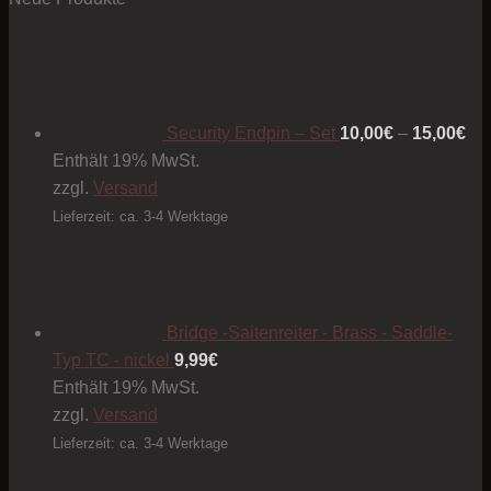
Produkt
Pre
weist
10
mehrere
bis
Varianten
15
Security Endpin – Set
10,00
€
–
15,00
€
auf.
Enthält 19% MwSt.
Die
zzgl.
Versand
Optionen
können
Lieferzeit: ca. 3-4 Werktage
auf
der
Produktseite
gewählt
Bridge -Saitenreiter - Brass - Saddle-
werden
Typ TC - nickel
9,99
€
Enthält 19% MwSt.
zzgl.
Versand
Lieferzeit: ca. 3-4 Werktage