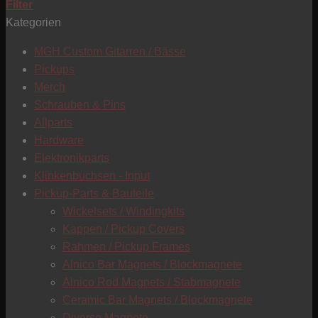
Filter
Kategorien
MGH Custom Gitarren / Bässe
Pickups
Merch
Schrauben & Pins
Allparts
T
Hardware
Elektronikparts
Klinkenbuchsen - Input
Pickup-Parts & Bauteile
Wickelsets / Windingkits
Kappen / Pickup Covers
Rahmen / Pickup Frames
Alnico Bar Magnets / Blockmagnete
Alnico Rod Magnets / Stabmagnete
Ceramic Bar Magnets / Blockmagnete
Diverse Magnete