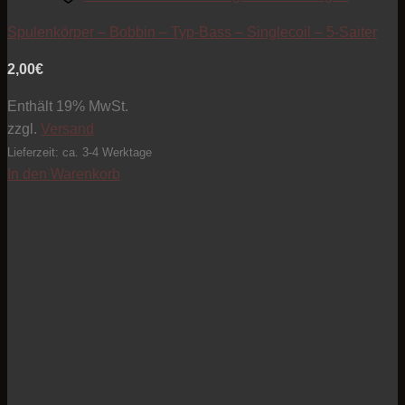
Spulenkörper – Bobbin – Typ-Bass – Singlecoil – 5-Saiter
2,00
€
Enthält 19% MwSt.
zzgl.
Versand
Lieferzeit: ca. 3-4 Werktage
In den Warenkorb