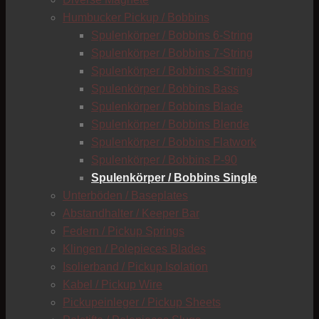
Humbucker Pickup / Bobbins
Spulenkörper / Bobbins 6-String
Spulenkörper / Bobbins 7-String
Spulenkörper / Bobbins 8-String
C
Spulenkörper / Bobbins Bass
C
Spulenkörper / Bobbins Blade
Spulenkörper / Bobbins Blende
Spulenkörper / Bobbins Flatwork
Spulenkörper / Bobbins P-90
Spulenkörper / Bobbins Single
Unterböden / Baseplates
Abstandhalter / Keeper Bar
Federn / Pickup Springs
Klingen / Polepieces Blades
Isolierband / Pickup Isolation
Kabel / Pickup Wire
Pickupeinleger / Pickup Sheets