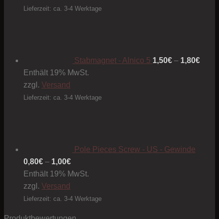
Lieferzeit: ca. 3-4 Werktage
Preis
1,50€
bis
1,80€
Stabmagnet - Alnico 5
1,50
€
–
1,80
€
Enthält 19% MwSt.
zzgl.
Versand
Lieferzeit: ca. 3-4 Werktage
Pole Pieces Screw - US - Gewinde
Preisspanne:
0,80
€
–
1,00
€
0,80€
Enthält 19% MwSt.
bis
zzgl.
Versand
1,00€
Lieferzeit: ca. 3-4 Werktage
Produktbewertungen