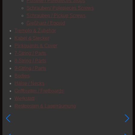
Polstifte / Polepieces Slugs
Schrauben/ Polepieces Screws
Schrauben / Pickup Screws
Gießharz / Epoxid
Tremolo & Zubehör
Kabel & Stecker
Pickguards & Cover
7-String / Parts
8-String / Parts
9-String / Parts
Bodies
Hälse / Necks
Griffbretter / Fretboards
Werkstatt
Restposten & Lagerräumung