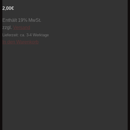
2,00
€
Enthält 19% MwSt.
zzgl.
Versand
Lieferzeit: ca. 3-4 Werktage
In den Warenkorb