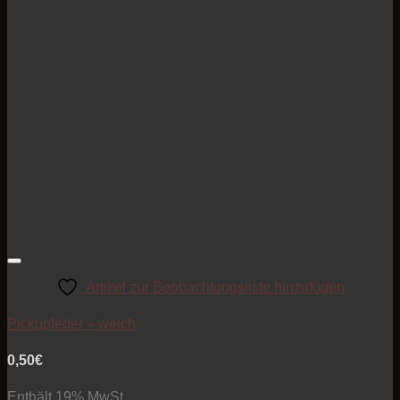
Artikel zur Beobachtungsliste hinzufügen
Pickupfeder – weich
0,50
€
Enthält 19% MwSt.