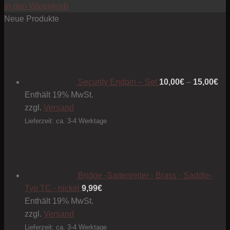
In den Warenkorb
Neue Produkte
Pre
10
bis
15
Security Endpin – Set
10,00
€
–
15,00
€
Enthält 19% MwSt.
zzgl.
Versand
Lieferzeit: ca. 3-4 Werktage
Bridge -Saitenreiter - Brass - Saddle-
Typ TC - nickel
9,99
€
Enthält 19% MwSt.
zzgl.
Versand
Lieferzeit: ca. 3-4 Werktage