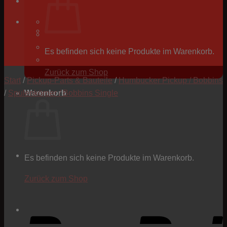
Es befinden sich keine Produkte im Warenkorb.
Zurück zum Shop
Start
/
Pickup-Parts & Bauteile
/
Humbucker Pickup / Bobbins
/
Spulenkörper / Bobbins Single
Warenkorb
Es befinden sich keine Produkte im Warenkorb.
Zurück zum Shop
P