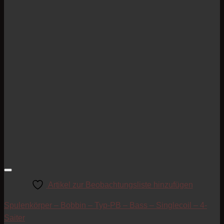
Artikel zur Beobachtungsliste hinzufügen
Spulenkörper – Bobbin – Typ-PB – Bass – Singlecoil – 4-
Saiter