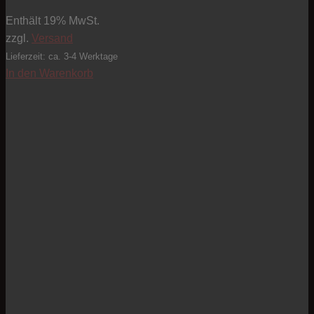
Enthält 19% MwSt.
zzgl.
Versand
Lieferzeit: ca. 3-4 Werktage
In den Warenkorb