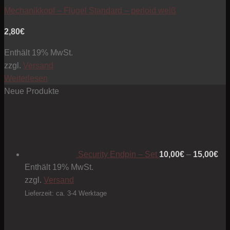
Mechanikkopf – Flügel Standard – perloid weiß
2,80
€
Enthält 19% MwSt.
zzgl.
Versand
Weiterlesen
Neue Produkte
Pre
10
bis
15
Security Endpin – Set
10,00
€
–
15,00
€
Enthält 19% MwSt.
zzgl.
Versand
Lieferzeit: ca. 3-4 Werktage