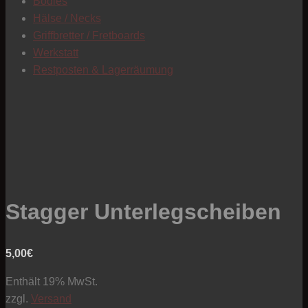
Bodies
Hälse / Necks
Griffbretter / Fretboards
Werkstatt
Restposten & Lagerräumung
Stagger Unterlegscheiben
5,00
€
Enthält 19% MwSt.
zzgl.
Versand