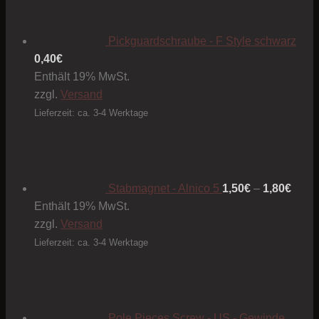
Pickguardschraube - F Style schwarz
0,40
€
Enthält 19% MwSt.
zzgl.
Versand
Lieferzeit: ca. 3-4 Werktage
Preis
1,50€
bis
1,80€
Stabmagnet - Alnico 5
1,50
€
–
1,80
€
Enthält 19% MwSt.
zzgl.
Versand
Lieferzeit: ca. 3-4 Werktage
Pole Pieces Screw - US - Gewinde