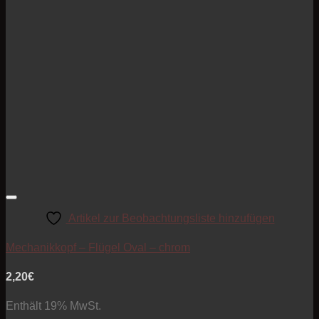
Artikel zur Beobachtungsliste hinzufügen
Mechanikkopf – Flügel Oval – chrom
2,20
€
Enthält 19% MwSt.