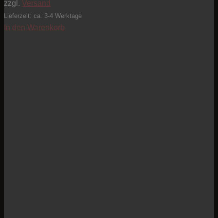
zzgl.
Versand
Lieferzeit: ca. 3-4 Werktage
In den Warenkorb