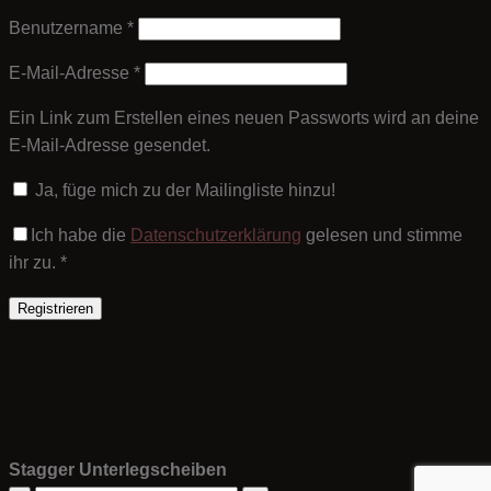
Erforderlich
Benutzername
*
Erforderlich
E-Mail-Adresse
*
Ein Link zum Erstellen eines neuen Passworts wird an deine
E-Mail-Adresse gesendet.
Ja, füge mich zu der Mailingliste hinzu!
Ich habe die
Datenschutzerklärung
gelesen und stimme
ihr zu.
*
Registrieren
Stagger Unterlegscheiben