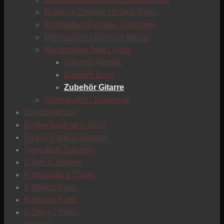
C
Brücken-Zubehör / Bridge-Parts
Kopfplatten-Furniere / Overlays
Mechaniken / Machine-Heads
Mechaniken Teile / Parts
Zubehör Akustik
Zubehör Bass
Zubehör Gitarre
Saitenhalter / Tailpieces
Elektronikparts
Klinkenbuchsen - Input
Pickup-Parts & Bauteile
Tremolo & Zubehör
Kabel & Stecker
Pickguards & Cover
7-String / Parts
8-String / Parts
9-String / Parts