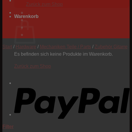
Zurück zum Shop
Warenkorb
Start
/
Hardware
/
Mechaniken Teile / Parts
/
Zubehör Gitarre
Es befinden sich keine Produkte im Warenkorb.
Zurück zum Shop
P
Filter