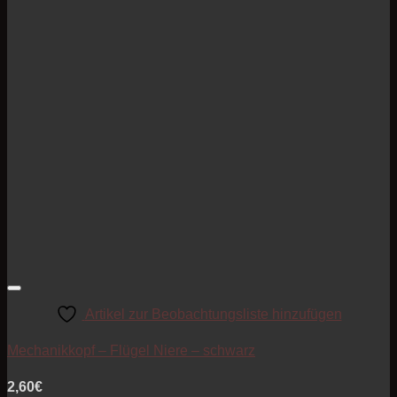
Artikel zur Beobachtungsliste hinzufügen
Mechanikkopf – Flügel Niere – schwarz
2,60
€