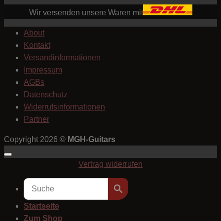
Wir versenden unsere Waren mit
About
Kontakt
Versandinformationen
Impressum
AGBs
Datenschutz
Widerrufsinformationen
Partner
Copyright 2026 ©
MGH-Guitars
Vertrag widerrufen
Startseite
Zum Shop