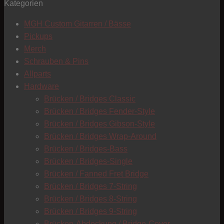
Kategorien
T
MGH Custom Gitarren / Bässe
Pickups
Merch
Schrauben & Pins
Allparts
Hardware
Brücken / Bridges Classic
Brücken / Bridges Fender-Style
Brücken / Bridges Gibson-Style
Brücken / Bridges Wrap-Around
Brücken / Bridges-Bass
Brücken / Bridges-Single
Brücken / Fanned Fret Bridge
Brücken / Bridges 7-String
Brücken / Bridges 8-String
Brücken / Bridges 9-String
C
Brücken-Abdeckung / Bridge-Cover