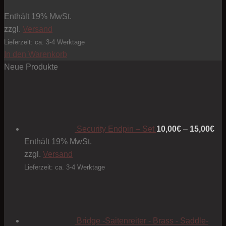
Enthält 19% MwSt.
zzgl.
Versand
Lieferzeit: ca. 3-4 Werktage
In den Warenkorb
Neue Produkte
Pre
10
bis
15
Security Endpin – Set
10,00
€
–
15,00
€
Enthält 19% MwSt.
zzgl.
Versand
Lieferzeit: ca. 3-4 Werktage
Bridge -Saitenreiter - Brass - Saddle-