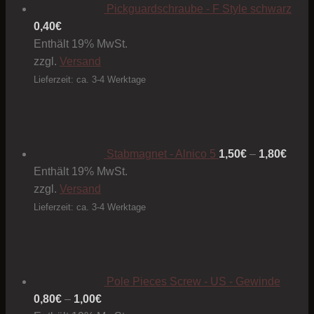
Pickguardschraube - F Style schwarz
0,40
€
Enthält 19% MwSt.
zzgl.
Versand
Lieferzeit: ca. 3-4 Werktage
Preis
1,50€
bis
1,80€
Stabmagnet - Alnico 5
1,50
€
–
1,80
€
Enthält 19% MwSt.
zzgl.
Versand
Lieferzeit: ca. 3-4 Werktage
Pole Pieces Screw - US - Gewinde
Preisspanne:
0,80
€
–
1,00
€