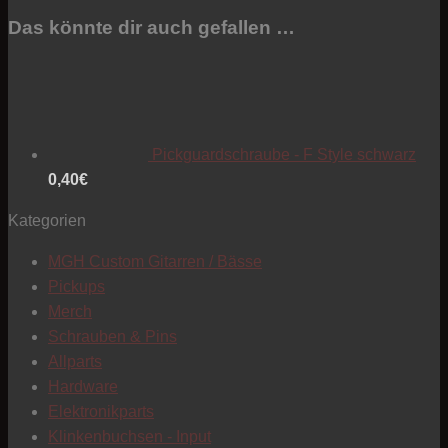
Das könnte dir auch gefallen …
T
Pickguardschraube - F Style schwarz
0,40
€
Kategorien
MGH Custom Gitarren / Bässe
Pickups
Merch
Schrauben & Pins
Allparts
Hardware
Elektronikparts
C
Klinkenbuchsen - Input