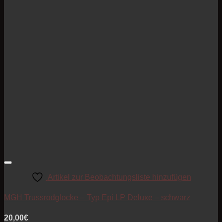
Artikel zur Beobachtungsliste hinzufügen
MGH Trussrodglocke – Typ Epi LP Deluxe – schwarz
20,00
€