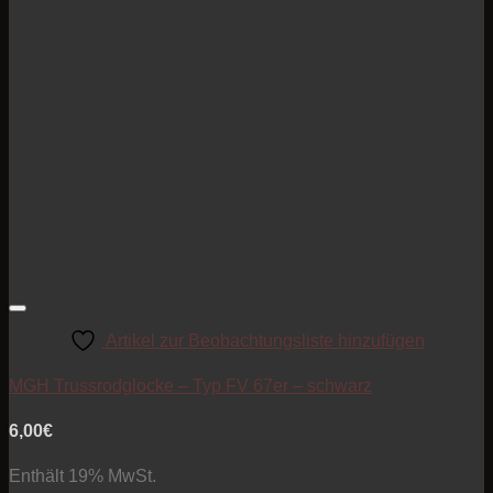
Artikel zur Beobachtungsliste hinzufügen
MGH Trussrodglocke – Typ FV 67er – schwarz
6,00
€
Enthält 19% MwSt.