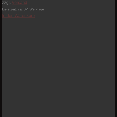
zzgl.
Versand
Lieferzeit: ca. 3-4 Werktage
In den Warenkorb