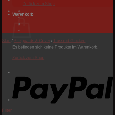
Zurück zum Shop
Warenkorb
Start
/
Pickguards & Cover
/
Trussrod-Glocken
Es befinden sich keine Produkte im Warenkorb.
Zurück zum Shop
P
Filter