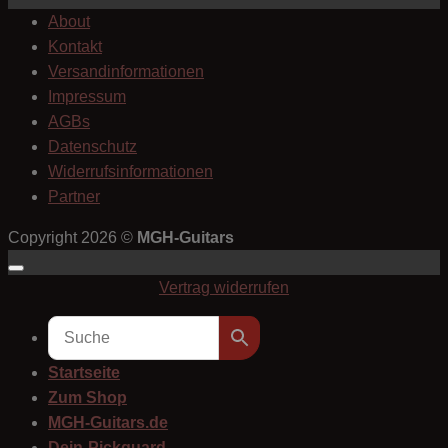
About
Kontakt
Versandinformationen
Impressum
AGBs
Datenschutz
Widerrufsinformationen
Partner
Copyright 2026 ©
MGH-Guitars
Vertrag widerrufen
Startseite
Zum Shop
MGH-Guitars.de
Dein-Pickguard