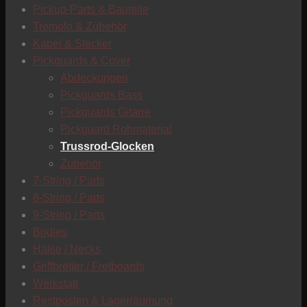
C
Pickup-Parts & Bauteile
Tremolo & Zubehör
Kabel & Stecker
Pickguards & Cover
Abdeckungen
Pickguards Bass
Pickguards Gitarre
Pickguard Rohmaterial
Trussrod-Glocken
Zubehör
7-String / Parts
8-String / Parts
9-String / Parts
Bodies
Hälse / Necks
Griffbretter / Fretboards
Werkstatt
Restposten & Lagerräumung