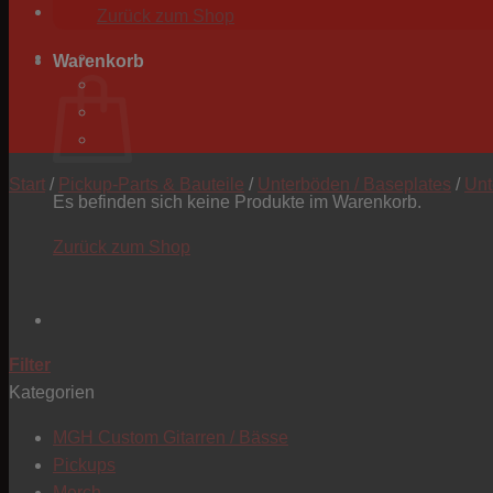
Zurück zum Shop
Warenkorb
Start
/
Pickup-Parts & Bauteile
/
Unterböden / Baseplates
/
Unt
Es befinden sich keine Produkte im Warenkorb.
Zurück zum Shop
Filter
Kategorien
MGH Custom Gitarren / Bässe
Pickups
Merch