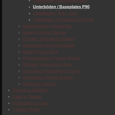
Unterböden / Baseplates Mini
Unterböden / Baseplates P90
Unterböden / Tele - Strat
Unterböden / Baseplates 6-String
Abstandhalter / Keeper Bar
Federn / Pickup Springs
Klingen / Polepieces Blades
Isolierband / Pickup Isolation
Kabel / Pickup Wire
Pickupeinleger / Pickup Sheets
Polstifte / Polepieces Slugs
Schrauben/ Polepieces Screws
Schrauben / Pickup Screws
Gießharz / Epoxid
Tremolo & Zubehör
Kabel & Stecker
Pickguards & Cover
7-String / Parts