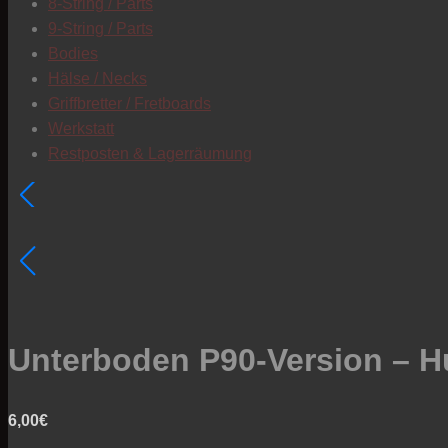
8-String / Parts
9-String / Parts
Bodies
Hälse / Necks
Griffbretter / Fretboards
Werkstatt
Restposten & Lagerräumung
Unterboden P90-Version – 
6,00
€