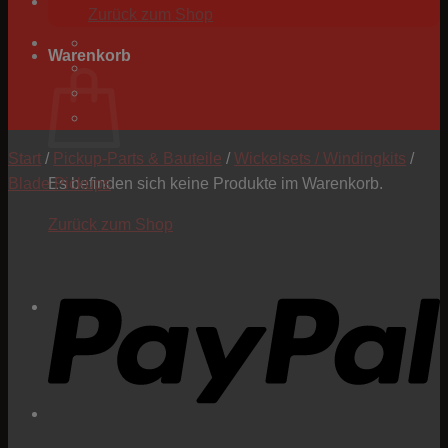
Zurück zum Shop
Warenkorb
Start
/
Pickup-Parts & Bauteile
/
Wickelsets / Windingkits
/
Blade Pickups
Es befinden sich keine Produkte im Warenkorb.
Zurück zum Shop
P