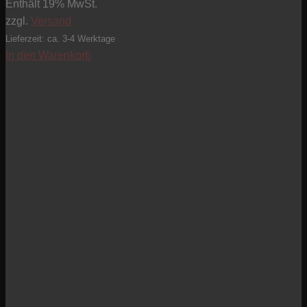
Enthält 19% MwSt.
zzgl.
Versand
Lieferzeit: ca. 3-4 Werktage
In den Warenkorb