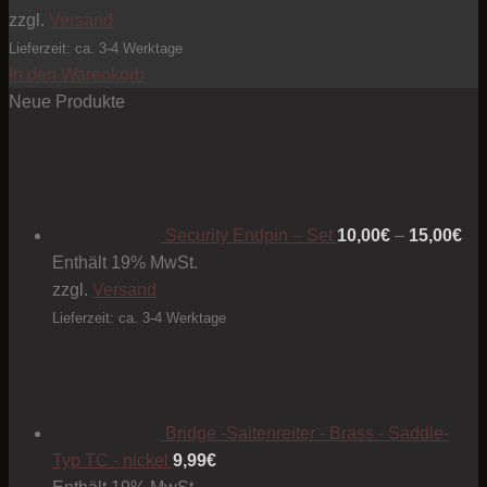
zzgl.
Versand
Lieferzeit: ca. 3-4 Werktage
In den Warenkorb
Neue Produkte
Pre
10
bis
15
Security Endpin – Set
10,00
€
–
15,00
€
Enthält 19% MwSt.
zzgl.
Versand
Lieferzeit: ca. 3-4 Werktage
Bridge -Saitenreiter - Brass - Saddle-
Typ TC - nickel
9,99
€