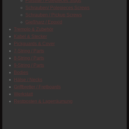
Polstifte / Polepieces Slugs
Schrauben/ Polepieces Screws
Schrauben / Pickup Screws
Gießharz / Epoxid
Tremolo & Zubehör
Kabel & Stecker
Pickguards & Cover
7-String / Parts
8-String / Parts
9-String / Parts
Bodies
Hälse / Necks
Griffbretter / Fretboards
Werkstatt
Restposten & Lagerräumung