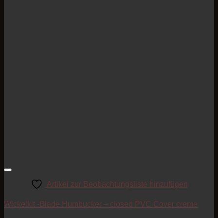
Artikel zur Beobachtungsliste hinzufügen
Wickelkit -Blade Humbucker – closed PVC Cover creme