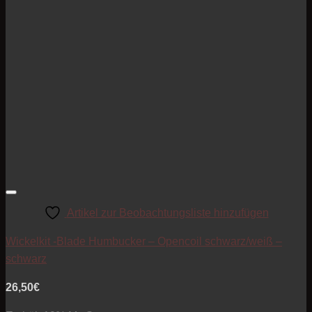
Artikel zur Beobachtungsliste hinzufügen
Wickelkit -Blade Humbucker – Opencoil schwarz/weiß –
schwarz
26,50
€