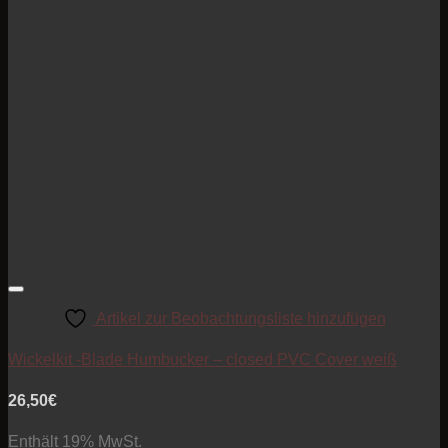
Artikel zur Beobachtungsliste hinzufügen
Wickelkit -Blade Humbucker – closed PVC Cover weiß
26,50
€
Enthält 19% MwSt.