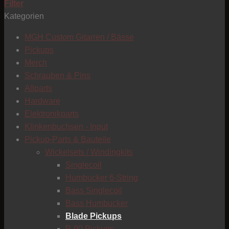
Filter
Kategorien
T
MGH Custom Gitarren / Bässe
Pickups
Merch
Schrauben & Pins
Allparts
Hardware
Elektronikparts
Klinkenbuchsen - Input
Pickup-Parts & Bauteile
Wickelsets / Windingkits
Singlecoil
Humbucker 6-String
Bass Singlecoil
Bass Humbucker
Blade Pickups
C
P-90 Pickups