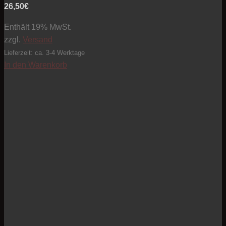
26,50
€
Enthält 19% MwSt.
zzgl.
Versand
Lieferzeit: ca. 3-4 Werktage
In den Warenkorb