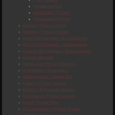
C
Humbucker Mini
Humbucker 7-String
Humbucker 8-String
Kappen / Pickup Covers
Rahmen / Pickup Frames
Alnico Bar Magnets / Blockmagnete
Alnico Rod Magnets / Stabmagnete
Ceramic Bar Magnets / Blockmagnete
Diverse Magnete
Humbucker Pickup / Bobbins
Unterböden / Baseplates
Abstandhalter / Keeper Bar
Federn / Pickup Springs
Klingen / Polepieces Blades
Isolierband / Pickup Isolation
Kabel / Pickup Wire
Pickupeinleger / Pickup Sheets