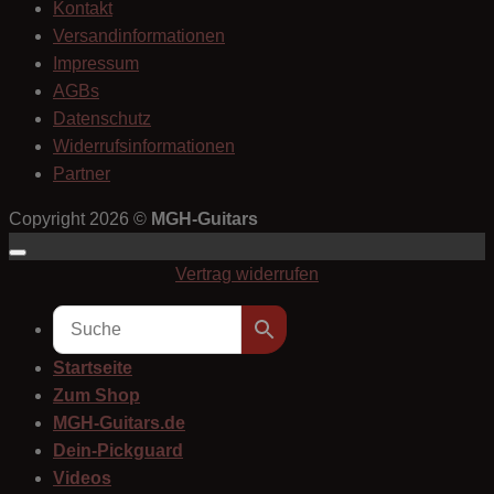
Kontakt
Versandinformationen
Impressum
AGBs
Datenschutz
Widerrufsinformationen
Partner
Copyright 2026 ©
MGH-Guitars
Vertrag widerrufen
Startseite
Zum Shop
MGH-Guitars.de
Dein-Pickguard
Videos