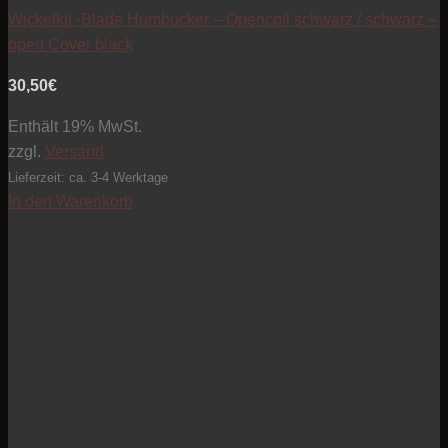
Wickelkit -Blade Humbucker – Opencoil schwarz / schwarz –
open Cover black
30,50
€
Enthält 19% MwSt.
zzgl.
Versand
Lieferzeit: ca. 3-4 Werktage
In den Warenkorb