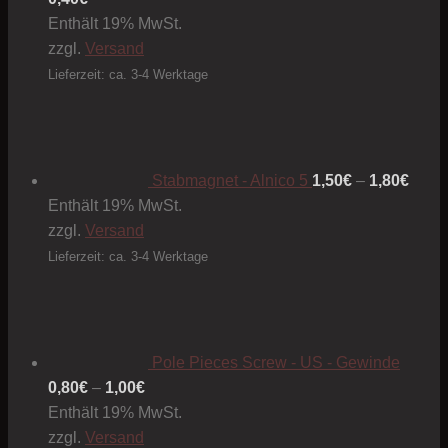
Enthält 19% MwSt.
zzgl.
Versand
Lieferzeit: ca. 3-4 Werktage
Preis
1,50€
bis
1,80€
Stabmagnet - Alnico 5
1,50
€
–
1,80
€
Enthält 19% MwSt.
zzgl.
Versand
Lieferzeit: ca. 3-4 Werktage
Pole Pieces Screw - US - Gewinde
Preisspanne:
0,80
€
–
1,00
€
0,80€
Enthält 19% MwSt.
bis
zzgl.
Versand