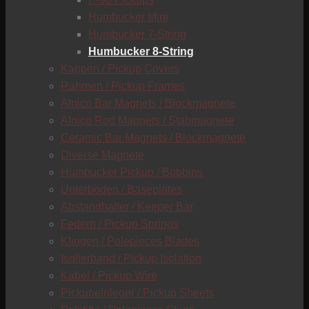
C
Humbucker Mini
Humbucker 7-String
Humbucker 8-String
Kappen / Pickup Covers
Rahmen / Pickup Frames
Alnico Bar Magnets / Blockmagnete
Alnico Rod Magnets / Stabmagnete
Ceramic Bar Magnets / Blockmagnete
Diverse Magnete
Humbucker Pickup / Bobbins
Unterböden / Baseplates
Abstandhalter / Keeper Bar
Federn / Pickup Springs
Klingen / Polepieces Blades
Isolierband / Pickup Isolation
Kabel / Pickup Wire
Pickupeinleger / Pickup Sheets