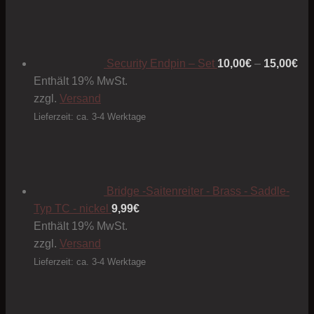
Pre
10
bis
15
Security Endpin – Set
10,00
€
–
15,00
€
Enthält 19% MwSt.
zzgl.
Versand
Lieferzeit: ca. 3-4 Werktage
Bridge -Saitenreiter - Brass - Saddle-
Typ TC - nickel
9,99
€
Enthält 19% MwSt.
zzgl.
Versand
Lieferzeit: ca. 3-4 Werktage