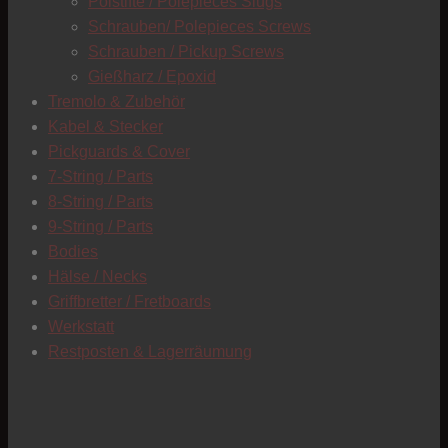
Polstifte / Polepieces Slugs
Schrauben/ Polepieces Screws
Schrauben / Pickup Screws
Gießharz / Epoxid
Tremolo & Zubehör
Kabel & Stecker
Pickguards & Cover
7-String / Parts
8-String / Parts
9-String / Parts
Bodies
Hälse / Necks
Griffbretter / Fretboards
Werkstatt
Restposten & Lagerräumung