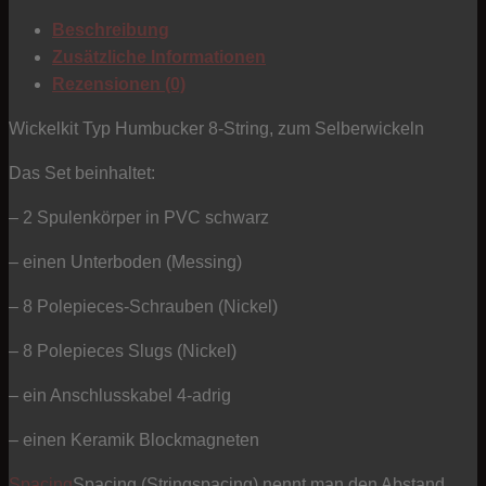
String
Beschreibung
-
Zusätzliche Informationen
Opencoil
Rezensionen (0)
schwarz
Menge
Wickelkit Typ Humbucker 8-String, zum Selberwickeln
Das Set beinhaltet:
– 2 Spulenkörper in PVC schwarz
– einen Unterboden (Messing)
– 8 Polepieces-Schrauben (Nickel)
– 8 Polepieces Slugs (Nickel)
– ein Anschlusskabel 4-adrig
– einen Keramik Blockmagneten
Spacing
Spacing (Stringspacing) nennt man den Abstand