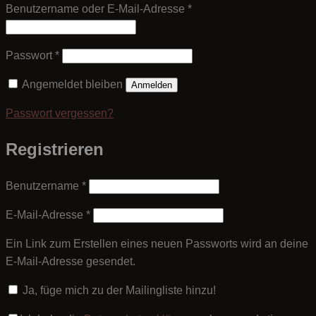
Erforderlich
Benutzername oder E-Mail-Adresse
*
Erforderlich
Passwort
*
Angemeldet bleiben
Anmelden
Passwort vergessen?
Registrieren
Erforderlich
Benutzername
*
Erforderlich
E-Mail-Adresse
*
Ein Link zum Erstellen eines neuen Passworts wird an deine
E-Mail-Adresse gesendet.
Ja, füge mich zu der Mailingliste hinzu!