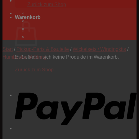
Zurück zum Shop
Warenkorb
Start
/
Pickup-Parts & Bauteile
/
Wickelsets / Windingkits
/
Humbucker 8-String
Es befinden sich keine Produkte im Warenkorb.
Zurück zum Shop
P