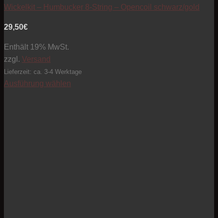
Wickelkit – Humbucker 8-String – Opencoil schwarz/gold
29,50
€
Enthält 19% MwSt.
zzgl.
Versand
Lieferzeit: ca. 3-4 Werktage
Ausführung wählen
Dieses
Produkt
weist
mehrere
Varianten
auf.
Die
Optionen
können
auf
der