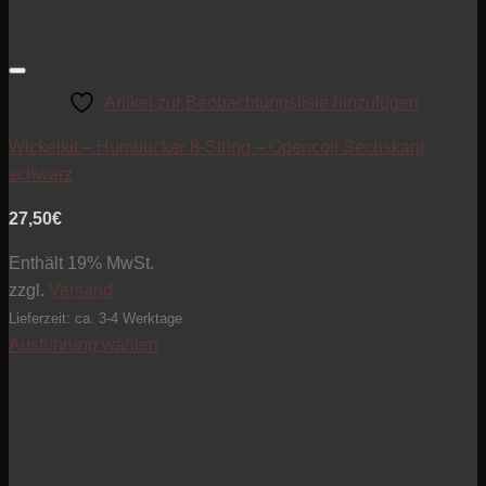
Artikel zur Beobachtungsliste hinzufügen
Wickelkit – Humbucker 8-String – Opencoil Sechskant
schwarz
27,50
€
Enthält 19% MwSt.
zzgl.
Versand
Lieferzeit: ca. 3-4 Werktage
Ausführung wählen
Dieses
Produkt
weist
mehrere
Varianten