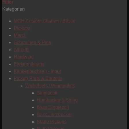
Filter
Kategorien
T
MGH Custom Gitarren / Bässe
Pickups
Merch
Schrauben & Pins
Allparts
Hardware
Elektronikparts
Klinkenbuchsen - Input
Pickup-Parts & Bauteile
Wickelsets / Windingkits
Singlecoil
Humbucker 6-String
Bass Singlecoil
Bass Humbucker
Blade Pickups
C
P-90 Pickups