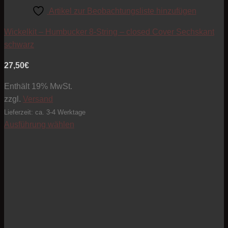
Artikel zur Beobachtungsliste hinzufügen
Wickelkit – Humbucker 8-String – closed Cover Sechskant
schwarz
27,50
€
Enthält 19% MwSt.
zzgl.
Versand
Lieferzeit: ca. 3-4 Werktage
Ausführung wählen
Dieses
Produkt
weist
mehrere
Varianten
auf.
Die
Optionen